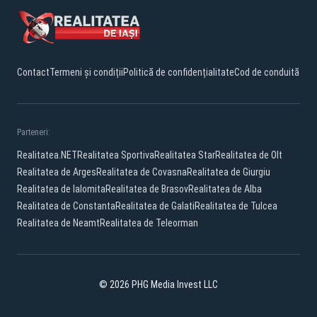
Contact
Termeni și condiții
Politică de confidențialitate
Cod de conduită
Parteneri:
Realitatea.NET
Realitatea Sportiva
Realitatea Star
Realitatea de Olt
Realitatea de Arges
Realitatea de Covasna
Realitatea de Giurgiu
Realitatea de Ialomita
Realitatea de Brasov
Realitatea de Alba
Realitatea de Constanta
Realitatea de Galati
Realitatea de Tulcea
Realitatea de Neamt
Realitatea de Teleorman
© 2026 PHG Media Invest LLC
Facebook
YouTube