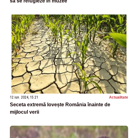
să se refugieze în muzee
12 iun. 2024, 15:21
Actualitate
Seceta extremă lovește România înainte de
mijlocul verii