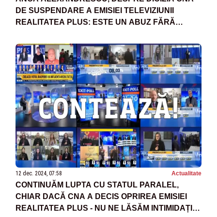
DE SUSPENDARE A EMISIEI TELEVIZIUNII
REALITATEA PLUS: ESTE UN ABUZ FĂRĂ
MARGINI. LUCRURILE ASTEA NU TREBUIE SĂ
SE MAI PERPETUEZE
12 dec. 2024, 07:58
Actualitate
CONTINUĂM LUPTA CU STATUL PARALEL,
CHIAR DACĂ CNA A DECIS OPRIREA EMISIEI
REALITATEA PLUS - NU NE LĂSĂM INTIMIDAȚI!