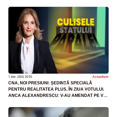
SUNTEM ALĂTURI DE POPORUL ROMÂN!
1 dec. 2024, 20:50
Actualitate
CNA, NOI PRESIUNI: ȘEDINȚĂ SPECIALĂ
PENTRU REALITATEA PLUS, ÎN ZIUA VOTULUI.
ANCA ALEXANDRESCU: V-AU AMENDAT PE VOI,
CEI CARE AȚI VOTAT! NU NE ÎNCHID GURA!