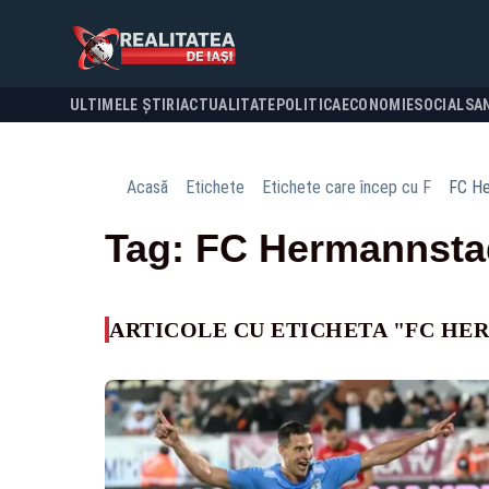
ULTIMELE ȘTIRI
ACTUALITATE
POLITICA
ECONOMIE
SOCIAL
SA
Acasă
Etichete
Etichete care încep cu F
FC He
Tag: FC Hermannsta
ARTICOLE CU ETICHETA "FC HE