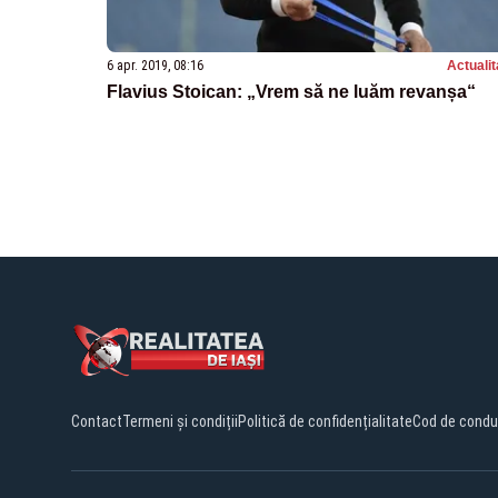
6 apr. 2019, 08:16
Actualit
Flavius Stoican: „Vrem să ne luăm revanșa“
Contact
Termeni și condiții
Politică de confidențialitate
Cod de condu