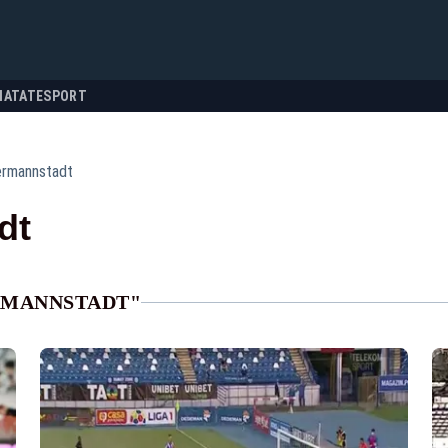
NATATE
SPORT
rmannstadt
dt
RMANNSTADT"