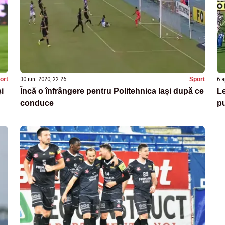
ort
30 iun. 2020, 22:26
Sport
6 a
i
Încă o înfrângere pentru Politehnica Iași după ce
Le
conduce
pu