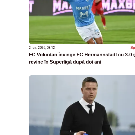
2 iun. 2026, 08:12
Sp
FC Voluntari învinge FC Hermannstadt cu 3-0 ş
revine în Superligă după doi ani