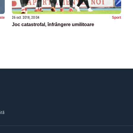
ate
26 oct. 2018, 20:04
Sport
Joc catastrofal, înfrângere umilitoare
ită