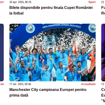
ort
30 apr. 2026, 08:26
Sport
22 
Bilete disponibile pentru finala Cupei României
Fu
la fotbal
R
ial
11 iun. 2023, 00:46
Actualitate
12 
Manchester City campioana Europei pentru
Cu
prima dată
Eu
"M