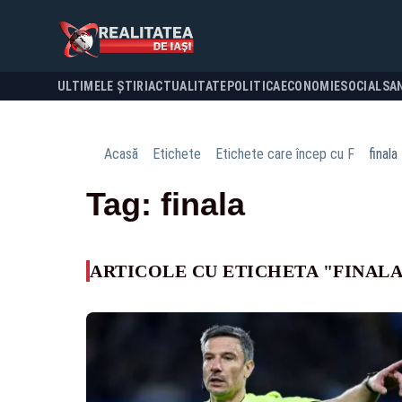
ULTIMELE ȘTIRI
ACTUALITATE
POLITICA
ECONOMIE
SOCIAL
SA
Acasă
Etichete
Etichete care încep cu F
finala
Tag: finala
ARTICOLE CU ETICHETA "FINAL