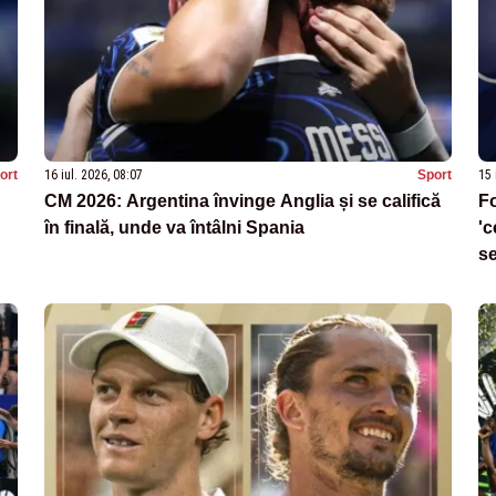
ort
16 iul. 2026, 08:07
Sport
15 
CM 2026: Argentina învinge Anglia și se califică
Fo
în finală, unde va întâlni Spania
'c
se