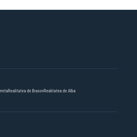
omita
Realitatea de Brasov
Realitatea de Alba
Facebook
YouTube