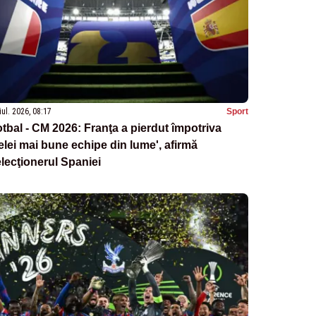
iul. 2026, 08:17
Sport
tbal - CM 2026: Franţa a pierdut împotriva
elei mai bune echipe din lume', afirmă
lecţionerul Spaniei