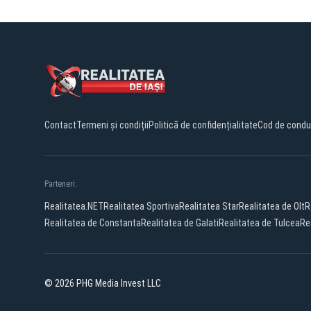
Contact
Termeni și condiții
Politică de confidențialitate
Cod de condu
Parteneri:
Realitatea.NET
Realitatea Sportiva
Realitatea Star
Realitatea de Olt
R
Realitatea de Constanta
Realitatea de Galati
Realitatea de Tulcea
Re
© 2026 PHG Media Invest LLC