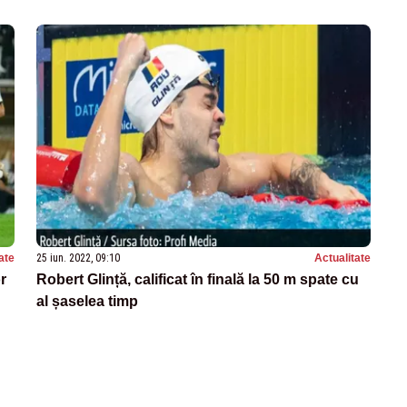
ate
25 iun. 2022, 09:10
Actualitate
r
Robert Glință, calificat în finală la 50 m spate cu
al șaselea timp