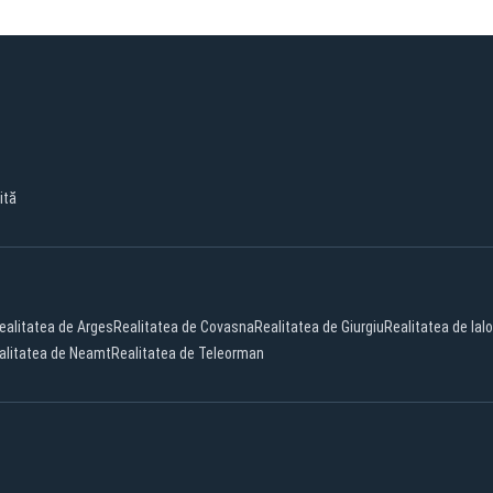
ită
ealitatea de Arges
Realitatea de Covasna
Realitatea de Giurgiu
Realitatea de Ial
alitatea de Neamt
Realitatea de Teleorman