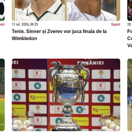
ort
11 iul. 2026, 09:25
Sport
28 
Tenis. Sinner și Zverev vor juca finala de la
Fo
Wimbledon
Co
V