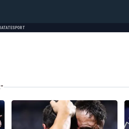
NATATE
SPORT
A"