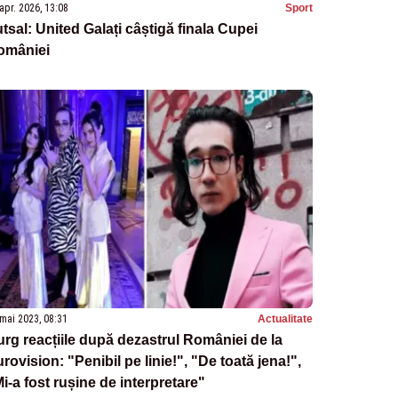
apr. 2026, 13:08
Sport
tsal: United Galați câștigă finala Cupei
omâniei
mai 2023, 08:31
Actualitate
rg reacțiile după dezastrul României de la
rovision: "Penibil pe linie!", "De toată jena!",
i-a fost rușine de interpretare"