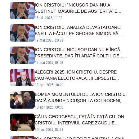
ION CRISTOIU: ”NICUȘOR DAN NU A
SUSȚINUT MĂSURILE DE AUSTERITATE.
BOLOJAN ȘI RESTUL AU LUAT MĂSURILE PE
15 iul. 2025, 11:39
REPEDE ÎNAINTE”
ION CRISTOIU, ANALIZĂ DEVASTATOARE:
BNR L-A FĂCUT PE GEORGE SIMION SĂ
PIARDĂ VOTURI
19 mai 2025, 20:39
ION CRISTOIU: NICUȘOR DAN NU E ÎNCĂ
PREȘEDINTE, DAR ÎȚI ARATĂ COLȚII. DE LA
CE A PORNIT CONFLICTUL CU ILIE BOLOJAN
15 mai 2025, 08:03
ALEGERI 2025. ION CRISTOIU, DESPRE
CAMPANIA ELECTORALĂ: „ÎI LIPSEȘTE
FACTORUL CĂLIN GEORGESCU”
18 apr. 2025, 18:21
BOMBA MOMENTULUI DE LA ION CRISTOIU:
DACĂ AJUNGE NICUȘOR LA COTROCENI,
ȘEFUL VA FI ILIE BOLOJAN
10 apr. 2025, 08:33
CĂLIN GEORGESCU, FAȚĂ ÎN FAȚĂ CU ION
CRISTOIU. INTERVIUL CARE ZGUDUIE
PENALII ÎMBĂTAȚI DE PUTERE DIN ROMÂNIA
30 ian. 2025, 07:53
- VIDEO