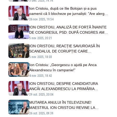
demisia”
3 dec. 2025, 14:14
Ion Cristoiu, după ce Ilie Bolojan și-a pus
oamenii că îi blocheze pe jurnaliști: ”Are alergie
față de presa care-l aleargă, se teme”
26 nov. 2025, 19:54
ION CRISTOIU, ANALIZĂ DE FORȚĂ ÎNAINTE
DE CONGRESUL PSD: DUPĂ CONGRES AM
PUTEA AVEA O RUPERE A COALIȚIEI - VIDEO
5 nov. 2025, 20:21
ION CRISTOIU, REACȚIE SAVUROASĂ ÎN
SCANDALUL DE CORUPȚIE CARE
CUTREMURĂ GUVERNUL: „DACĂ ILIE
5 nov. 2025, 18:03
BOLOJAN E CHEMAT LA DNA, EU MĂ
Ion Cristoiu: „Georgescu o ajută pe Anca
ÎNCUSCREZ CU DL. RUTTE!”
Alexandrescu în campanie!”
4 nov. 2025, 18:42
ION CRISTOIU, DESPRE CANDIDATURA
ANCĂI ALEXANDRESCU LA PRIMĂRIA
CAPITALEI: „ARE MARI ȘANSE SĂ CÂȘTIGE,
29 oct. 2025, 20:04
DACĂ NU O OPRESC CA PE CĂLIN
MUTAREA ANULUI ÎN TELEVIZIUNE!
GEORGESCU”
MAESTRUL ION CRISTOIU REVINE LA
TELEVIZIUNEA POPORULUI - VIDEO
26 oct. 2025, 09:39