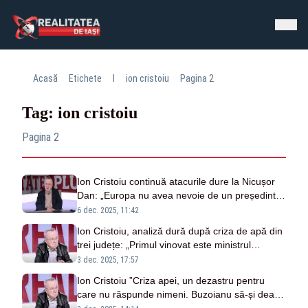
Acasă
Etichete
I
ion cristoiu
Pagina 2
Tag: ion cristoiu
Pagina 2
Ion Cristoiu continuă atacurile dure la Nicușor
Dan: „Europa nu avea nevoie de un președinte
pro-Trump. Acuzațiile cu rușii sunt propagandă
6 dec. 2025, 11:42
pură”
Ion Cristoiu, analiză dură după criza de apă din
trei județe: „Primul vinovat este ministrul
Mediului, apoi Bolojan”
3 dec. 2025, 17:57
Ion Cristoiu ”Criza apei, un dezastru pentru
care nu răspunde nimeni. Buzoianu să-și dea