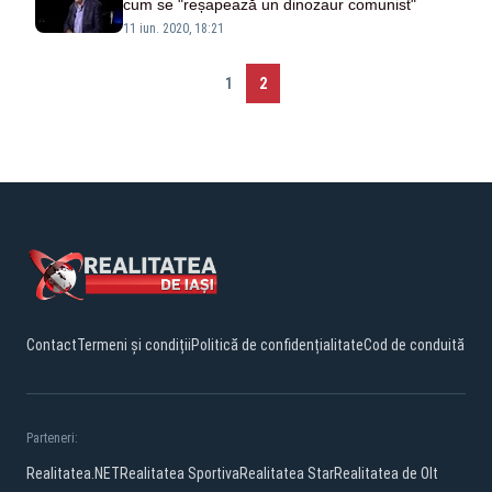
cum se "reșapează un dinozaur comunist"
11 iun. 2020, 18:21
1
2
Contact
Termeni și condiții
Politică de confidențialitate
Cod de conduită
Parteneri:
Realitatea.NET
Realitatea Sportiva
Realitatea Star
Realitatea de Olt