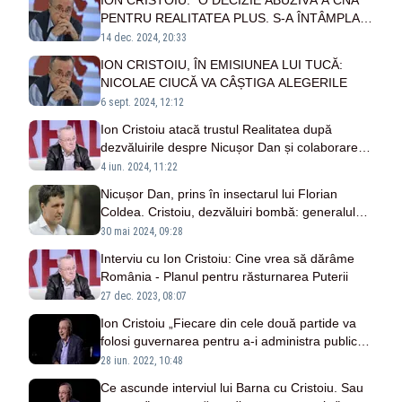
ION CRISTOIU: ”O DECIZIE ABUZIVĂ A CNA
PENTRU REALITATEA PLUS. S-A ÎNTÂMPLAT
UN FENOMEN UNIC, A FĂCUT AUDIENȚĂ 9”
14 dec. 2024, 20:33
ION CRISTOIU, ÎN EMISIUNEA LUI TUCĂ:
NICOLAE CIUCĂ VA CÂȘTIGA ALEGERILE
6 sept. 2024, 12:12
Ion Cristoiu atacă trustul Realitatea după
dezvăluirile despre Nicușor Dan și colaborarea
cu Securitatea
4 iun. 2024, 11:22
Nicușor Dan, prins în insectarul lui Florian
Coldea. Cristoiu, dezvăluiri bombă: generalul
Statului Paralel, întâlniri de taină cu primarul
30 mai 2024, 09:28
Capitalei
Interviu cu Ion Cristoiu: Cine vrea să dărâme
România - Planul pentru răsturnarea Puterii
27 dec. 2023, 08:07
Ion Cristoiu „Fiecare din cele două partide va
folosi guvernarea pentru a-i administra public
celuilalt partid lovituri”
28 iun. 2022, 10:48
Ce ascunde interviul lui Barna cu Cristoiu. Sau