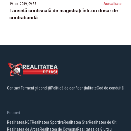
19 ian. 2019, 09:58
Actualitate
Lansetă confiscată de magistraţi într-un dosar de
contrabandă
Contact
Termeni și condiții
Politică de confidențialitate
Cod de conduită
Parteneri:
Realitatea.NET
Realitatea Sportiva
Realitatea Star
Realitatea de Olt
Realitatea de Arges
Realitatea de Covasna
Realitatea de Giurgiu