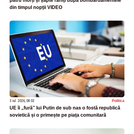
patru morți și șapte răniți după bombardamentele
din timpul nopții VIDEO
3 iul. 2026, 08:02
Politica
UE îi „fură” lui Putin de sub nas o fostă republică
sovietică și o primește pe piața comunitară