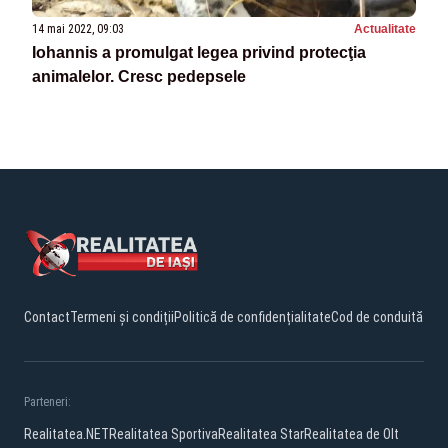
14 mai 2022, 09:03
Actualitate
Iohannis a promulgat legea privind protecţia
animalelor. Cresc pedepsele
Contact
Termeni și condiții
Politică de confidențialitate
Cod de conduită
Parteneri:
Realitatea.NET
Realitatea Sportiva
Realitatea Star
Realitatea de Olt