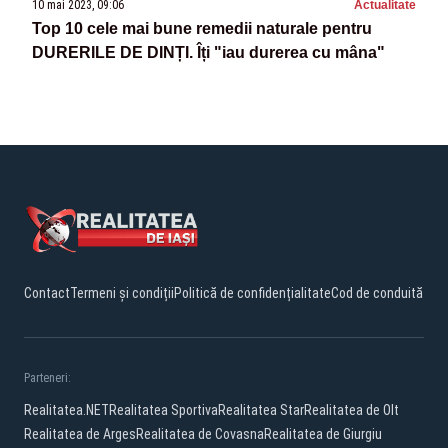
10 mai 2023, 09:06
Actualitate
Top 10 cele mai bune remedii naturale pentru
DURERILE DE DINȚI. Îți "iau durerea cu mâna"
Contact
Termeni și condiții
Politică de confidențialitate
Cod de conduită
Parteneri:
Realitatea.NET
Realitatea Sportiva
Realitatea Star
Realitatea de Olt
Realitatea de Arges
Realitatea de Covasna
Realitatea de Giurgiu