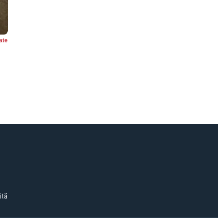
ate
ită