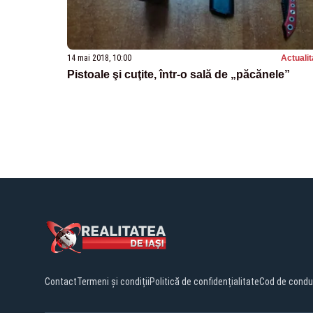
14 mai 2018, 10:00
Actualit
Pistoale şi cuţite, într-o sală de „păcănele”
Contact
Termeni și condiții
Politică de confidențialitate
Cod de condu