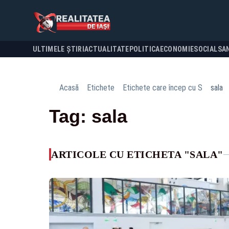
ULTIMELE ȘTIRI
ACTUALITATE
POLITICA
ECONOMIE
SOCIAL
SA
Acasă
Etichete
Etichete care încep cu S
sala
Tag: sala
ARTICOLE CU ETICHETA "SALA"