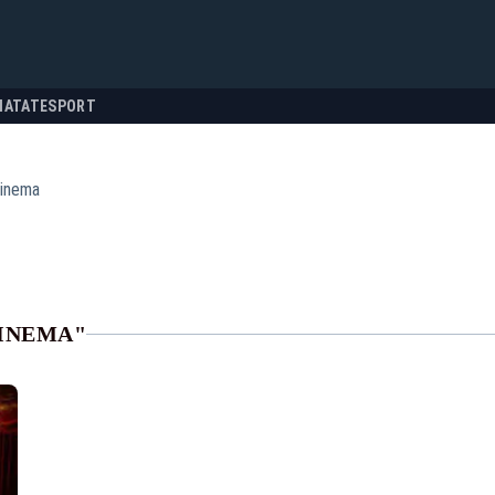
NATATE
SPORT
cinema
CINEMA"