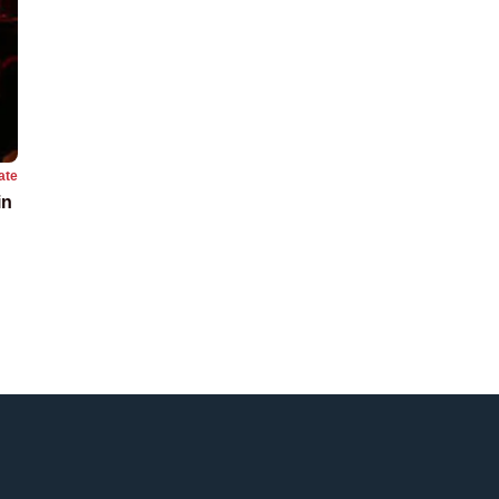
ate
in