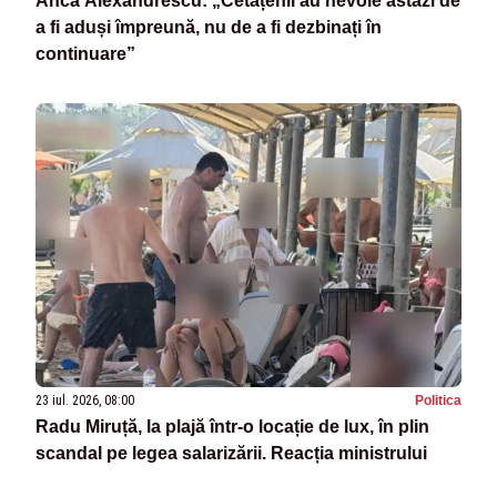
Anca Alexandrescu: „Cetățenii au nevoie astăzi de
a fi aduși împreună, nu de a fi dezbinați în
continuare”
23 iul. 2026, 08:00
Politica
Radu Miruță, la plajă într-o locație de lux, în plin
scandal pe legea salarizării. Reacția ministrului