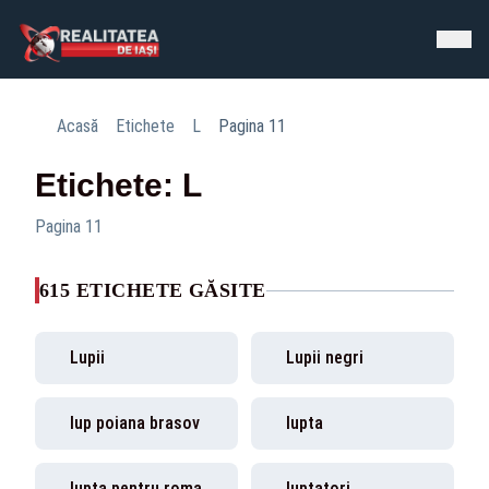
Acasă
Etichete
L
Pagina 11
Etichete: L
Pagina 11
615 ETICHETE GĂSITE
Lupii
Lupii negri
lup poiana brasov
lupta
lupta pentru romania
luptatori