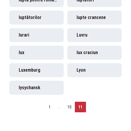
luptătorilor
lupte crancene
lurari
Luvru
lux
lux craciun
Luxemburg
Lyon
lysychansk
1
...
10
11