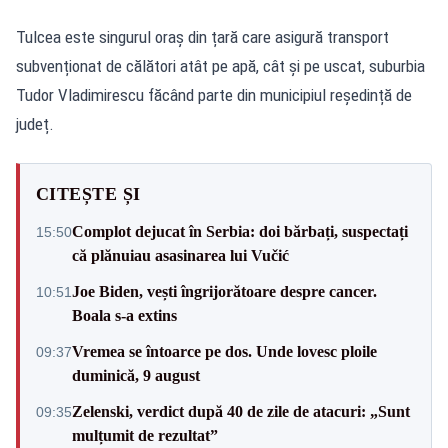
Tulcea este singurul oraș din țară care asigură transport
subvenționat de călători atât pe apă, cât și pe uscat, suburbia
Tudor Vladimirescu făcând parte din municipiul reședință de
județ.
CITEȘTE ȘI
Complot dejucat în Serbia: doi bărbați, suspectați
15:50
că plănuiau asasinarea lui Vučić
Joe Biden, vești îngrijorătoare despre cancer.
10:51
Boala s-a extins
Vremea se întoarce pe dos. Unde lovesc ploile
09:37
duminică, 9 august
Zelenski, verdict după 40 de zile de atacuri: „Sunt
09:35
mulțumit de rezultat”