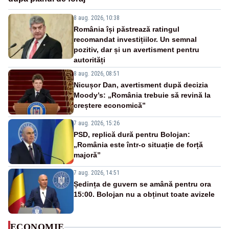
8 aug. 2026, 10:38
România își păstrează ratingul
recomandat investițiilor. Un semnal
pozitiv, dar și un avertisment pentru
autorități
8 aug. 2026, 08:51
Nicușor Dan, avertisment după decizia
Moody’s: „România trebuie să revină la
creștere economică”
7 aug. 2026, 15:26
PSD, replică dură pentru Bolojan:
„România este într-o situație de forță
majoră”
7 aug. 2026, 14:51
Ședința de guvern se amână pentru ora
15:00. Bolojan nu a obținut toate avizele
ECONOMIE