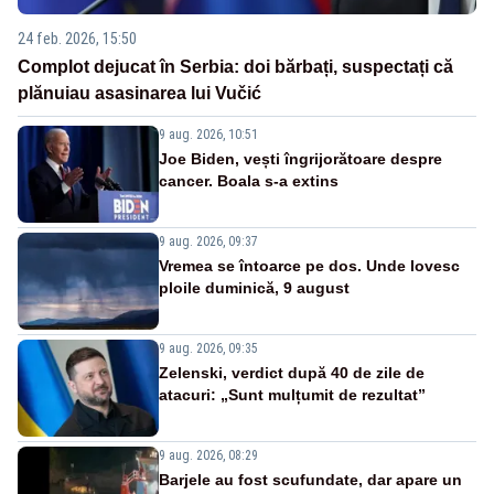
24 feb. 2026, 15:50
Complot dejucat în Serbia: doi bărbați, suspectați că
plănuiau asasinarea lui Vučić
9 aug. 2026, 10:51
Joe Biden, vești îngrijorătoare despre
cancer. Boala s-a extins
9 aug. 2026, 09:37
Vremea se întoarce pe dos. Unde lovesc
ploile duminică, 9 august
9 aug. 2026, 09:35
Zelenski, verdict după 40 de zile de
atacuri: „Sunt mulțumit de rezultat”
9 aug. 2026, 08:29
Barjele au fost scufundate, dar apare un