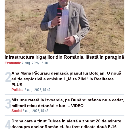
Infrastructura irigațiilor din România, lăsată în paragină
Economie
·
2 aug. 2026, 15:38
2
Ana Maria Păcuraru demască planul lui Bolojan. O nouă
ediție explozivă a emisiunii „Miza Zilei” la Realitatea
PLUS
Politica
-
2 aug. 2026, 15:42
3
Misiune ratată la Izvoarele, pe Dunăre: stânca nu a cedat,
militarii reiau detonările luni – VIDEO
Social
-
2 aug. 2026, 15:48
4
Drona care a ținut Tulcea în alertă a zburat 20 de minute
deasupra apelor României. Au fost ridicate două F-16