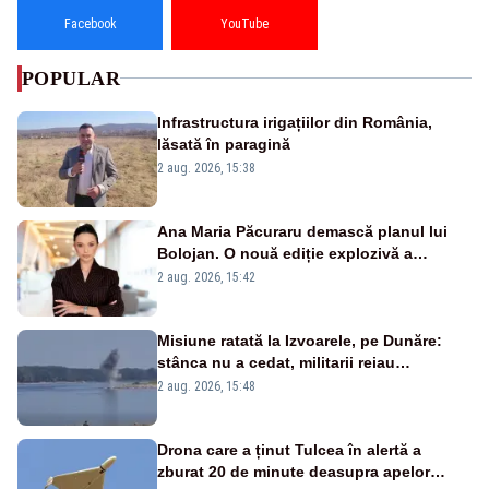
Facebook
YouTube
POPULAR
Infrastructura irigațiilor din România,
lăsată în paragină
2 aug. 2026, 15:38
Ana Maria Păcuraru demască planul lui
Bolojan. O nouă ediție explozivă a
emisiunii „Miza Zilei” la Realitatea PLUS
2 aug. 2026, 15:42
Misiune ratată la Izvoarele, pe Dunăre:
stânca nu a cedat, militarii reiau
detonările luni – VIDEO
2 aug. 2026, 15:48
Drona care a ținut Tulcea în alertă a
zburat 20 de minute deasupra apelor