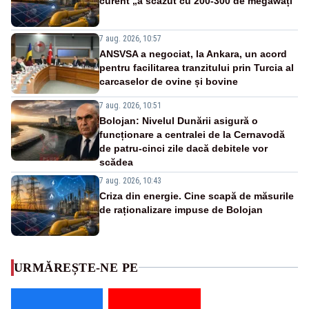
curent „a scăzut cu 200-300 de megawați”
7 aug. 2026, 10:57
ANSVSA a negociat, la Ankara, un acord
pentru facilitarea tranzitului prin Turcia al
carcaselor de ovine și bovine
7 aug. 2026, 10:51
Bolojan: Nivelul Dunării asigură o
funcționare a centralei de la Cernavodă
de patru-cinci zile dacă debitele vor
scădea
7 aug. 2026, 10:43
Criza din energie. Cine scapă de măsurile
de raționalizare impuse de Bolojan
URMĂREȘTE-NE PE