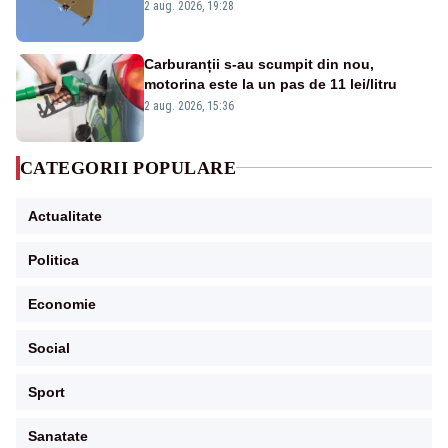
României. Au fost ridicate două F-16
2 aug. 2026, 19:28
Carburanții s-au scumpit din nou,
motorina este la un pas de 11 lei/litru
2 aug. 2026, 15:36
CATEGORII POPULARE
Actualitate
Politica
Economie
Social
Sport
Sanatate