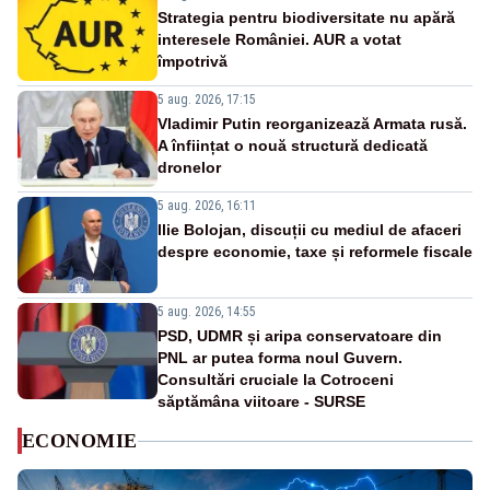
Strategia pentru biodiversitate nu apără
interesele României. AUR a votat
împotrivă
5 aug. 2026, 17:15
Vladimir Putin reorganizează Armata rusă.
A înființat o nouă structură dedicată
dronelor
5 aug. 2026, 16:11
Ilie Bolojan, discuții cu mediul de afaceri
despre economie, taxe și reformele fiscale
5 aug. 2026, 14:55
PSD, UDMR și aripa conservatoare din
PNL ar putea forma noul Guvern.
Consultări cruciale la Cotroceni
săptămâna viitoare - SURSE
ECONOMIE