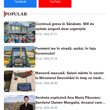
Facebook
YouTube
POPULAR
Continuă greva în Sănătate. 500 de
spitale asigură doar urgențele
30 iul. 2026, 07:51
Fermierii ies în stradă, astăzi, în fața
Guvernului!
30 iul. 2026, 07:54
Manevră mascată. Salarii mărite în secret
la Ministerul Dezvoltării în timp ce medicii
ies în stradă
30 iul. 2026, 08:00
Ancheta explozivă Ana Maria Păcuraru:
Șantierul Damen Mangalia, dosarul care
scufundă apărarea României
30 iul. 2026, 08:09