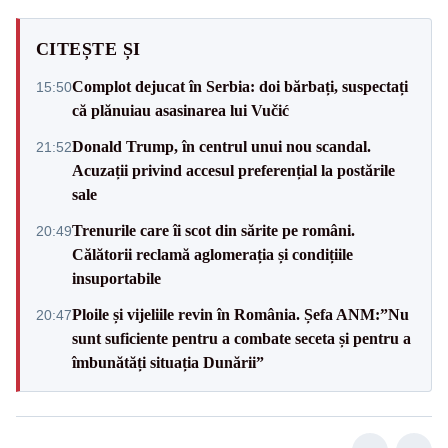
CITEȘTE ȘI
Complot dejucat în Serbia: doi bărbați, suspectați
15:50
că plănuiau asasinarea lui Vučić
Donald Trump, în centrul unui nou scandal.
21:52
Acuzații privind accesul preferențial la postările
sale
Trenurile care îi scot din sărite pe români.
20:49
Călătorii reclamă aglomerația și condițiile
insuportabile
Ploile și vijeliile revin în România. Șefa ANM:”Nu
20:47
sunt suficiente pentru a combate seceta și pentru a
îmbunătăți situația Dunării”