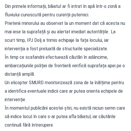
Din primele informații, băiatul ar fi intrat în apă într-o zonă a
fluviului cunoscută pentru curenții puternici.
Prietenii minorului au observat la un moment dat că acesta nu
mai iese la suprafață și au alertat imediat autoritățile. La
scurt timp, IPJ Dolj a trimis echipaje la fața locului, iar
intervenția a fost preluată de structurile specializate.
În timp ce scafandrii efectuează căutări în adâncime,
ambarcațiunile poliției de frontieră verifică suprafața apei pe o
distanță amplă.
Un elicopter SMURD monitorizează zona de la înălțime pentru
a identifica eventuale indicii care ar putea orienta echipele de
intervenție.
În momentul publicării acestei știri, nu există niciun semn care
să indice locul în care s-ar putea afla băiatul, iar căutările
continuă fără întrerupere.