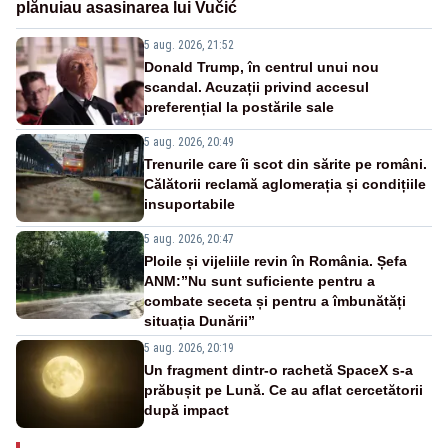
plănuiau asasinarea lui Vučić
5 aug. 2026, 21:52
Donald Trump, în centrul unui nou
scandal. Acuzații privind accesul
preferențial la postările sale
5 aug. 2026, 20:49
Trenurile care îi scot din sărite pe români.
Călătorii reclamă aglomerația și condițiile
insuportabile
5 aug. 2026, 20:47
Ploile și vijeliile revin în România. Șefa
ANM:”Nu sunt suficiente pentru a
combate seceta și pentru a îmbunătăți
situația Dunării”
5 aug. 2026, 20:19
Un fragment dintr-o rachetă SpaceX s-a
prăbușit pe Lună. Ce au aflat cercetătorii
după impact