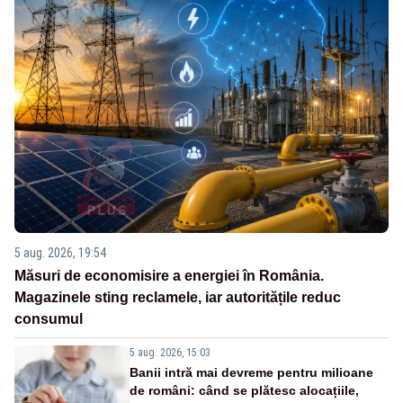
5 aug. 2026, 19:54
Măsuri de economisire a energiei în România.
Magazinele sting reclamele, iar autoritățile reduc
consumul
5 aug. 2026, 15:03
Banii intră mai devreme pentru milioane
de români: când se plătesc alocațiile,