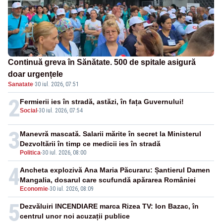
Continuă greva în Sănătate. 500 de spitale asigură
doar urgențele
Sanatate
·
30 iul. 2026, 07:51
2
Fermierii ies în stradă, astăzi, în fața Guvernului!
Social
-
30 iul. 2026, 07:54
3
Manevră mascată. Salarii mărite în secret la Ministerul
Dezvoltării în timp ce medicii ies în stradă
Politica
-
30 iul. 2026, 08:00
4
Ancheta explozivă Ana Maria Păcuraru: Șantierul Damen
Mangalia, dosarul care scufundă apărarea României
Economie
-
30 iul. 2026, 08:09
5
Dezvăluiri INCENDIARE marca Rizea TV: Ion Bazac, în
centrul unor noi acuzații publice