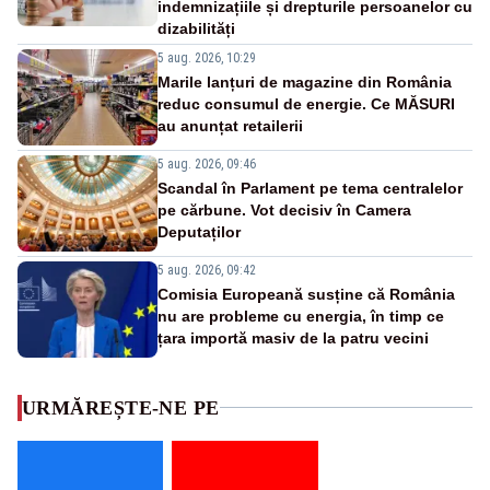
indemnizațiile și drepturile persoanelor cu
dizabilități
5 aug. 2026, 10:29
Marile lanțuri de magazine din România
reduc consumul de energie. Ce MĂSURI
au anunțat retailerii
5 aug. 2026, 09:46
Scandal în Parlament pe tema centralelor
pe cărbune. Vot decisiv în Camera
Deputaților
5 aug. 2026, 09:42
Comisia Europeană susține că România
nu are probleme cu energia, în timp ce
țara importă masiv de la patru vecini
URMĂREȘTE-NE PE