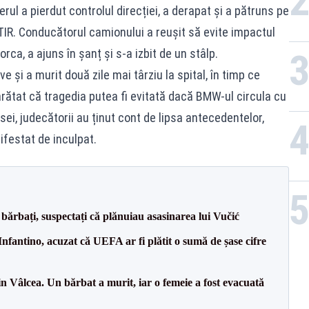
ul a pierdut controlul direcției, a derapat și a pătruns pe
IR. Conducătorul camionului a reușit să evite impactul
ca, a ajuns în șanț și s-a izbit de un stâlp.
e și a murit două zile mai târziu la spital, în timp ce
 arătat că tragedia putea fi evitată dacă BMW-ul circula cu
ei, judecătorii au ținut cont de lipsa antecedentelor,
ifestat de inculpat.
bărbați, suspectați că plănuiau asasinarea lui Vučić
nfantino, acuzat că UEFA ar fi plătit o sumă de șase cifre
n Vâlcea. Un bărbat a murit, iar o femeie a fost evacuată