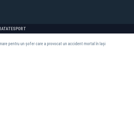
NATATE
SPORT
re pentru un șofer care a provocat un accident mortal în Iași