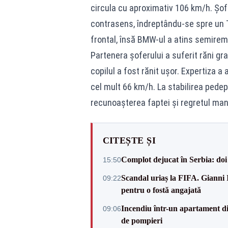
circula cu aproximativ 106 km/h. Șofer
contrasens, îndreptându-se spre un T
frontal, însă BMW-ul a atins semiremor
Partenera șoferului a suferit răni grav
copilul a fost rănit ușor. Expertiza a
cel mult 66 km/h. La stabilirea pedeps
recunoașterea faptei și regretul man
CITEȘTE ȘI
Complot dejucat în Serbia: doi 
15:50
Scandal uriaș la FIFA. Gianni I
09:22
pentru o fostă angajată
Incendiu într-un apartament di
09:06
de pompieri