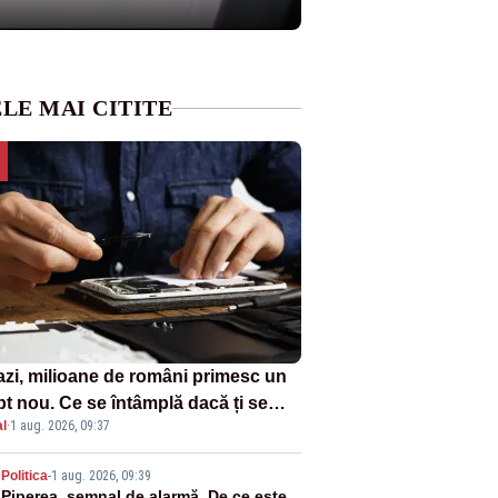
LE MAI CITITE
azi, milioane de români primesc un
pt nou. Ce se întâmplă dacă ți se
l
·
1 aug. 2026, 09:37
ică un produs
Politica
-
1 aug. 2026, 09:39
Piperea, semnal de alarmă. De ce este