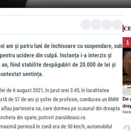
CE
1
i ani și patru luni de închisoare cu suspendare, sub
entru ucidere din culpă. Instanța i-a interzis și
an, fiind stabilite despăgubiri de 20.000 de lei și
contestat sentința.
i de 6 august 2021, în jurul orei 3:45, în localitatea
vârstă de 57 de ani și șofer de profesie, conducea un BMW
De 
dre
se aflau partenera sa, care dormea pe scaunul din dreapta
Socia
str
bancheta din spate, potrivit
ziaruldeiasi.ro
.
a maximă permisă în zonă era de 50 km/h, automobilul