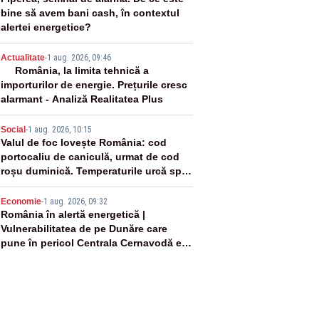
2
bine să avem bani cash, în contextul
alertei energetice?
3
Actualitate
-
1 aug. 2026, 09:46
România, la limita tehnică a
importurilor de energie. Prețurile cresc
alarmant - Analiză Realitatea Plus
4
Social
-
1 aug. 2026, 10:15
Valul de foc lovește România: cod
portocaliu de caniculă, urmat de cod
roșu duminică. Temperaturile urcă spre
40°C
5
Economie
-
1 aug. 2026, 09:32
România în alertă energetică |
Vulnerabilitatea de pe Dunăre care
pune în pericol Centrala Cernavodă era
cunoscută de pe vremea lui Ceaușescu