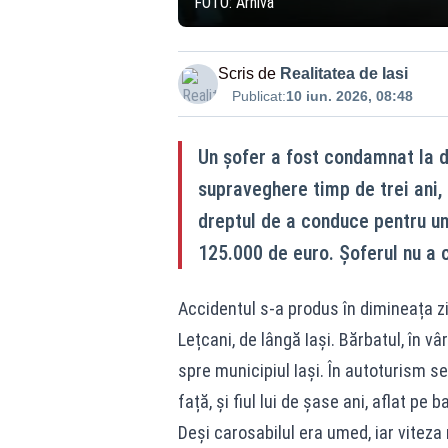
FOTO: Arhivă
Scris de
Realitatea de Iasi
Publicat:
10 iun. 2026, 08:48
Un șofer a fost condamnat la do
supraveghere timp de trei ani, p
dreptul de a conduce pentru un 
125.000 de euro. Șoferul nu a 
Accidentul s-a produs în dimineața zile
Lețcani, de lângă Iași. Bărbatul, în 
spre municipiul Iași. În autoturism 
față, și fiul lui de șase ani, aflat pe 
Deși carosabilul era umed, iar vitez