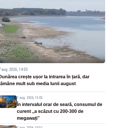
7 aug. 2026, 14:03
Dunărea crește ușor la intrarea în țară, dar
rămâne mult sub media lunii august
7 aug. 2026, 13:02
În intervalul orar de seară, consumul de
curent „a scăzut cu 200-300 de
megawați”
7 aug. 2026, 10:51