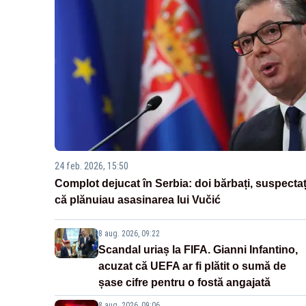
24 feb. 2026, 15:50
Complot dejucat în Serbia: doi bărbați, suspectaț
că plănuiau asasinarea lui Vučić
8 aug. 2026, 09:22
Scandal uriaș la FIFA. Gianni Infantino,
acuzat că UEFA ar fi plătit o sumă de
șase cifre pentru o fostă angajată
8 aug. 2026, 09:06