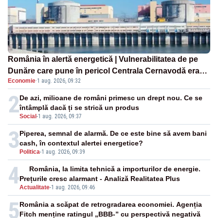
România în alertă energetică | Vulnerabilitatea de pe
Dunăre care pune în pericol Centrala Cernavodă era
Economie
·
1 aug. 2026, 09:32
cunoscută de pe vremea lui Ceaușescu
2
De azi, milioane de români primesc un drept nou. Ce se
întâmplă dacă ți se strică un produs
Social
-
1 aug. 2026, 09:37
3
Piperea, semnal de alarmă. De ce este bine să avem bani
cash, în contextul alertei energetice?
Politica
-
1 aug. 2026, 09:39
4
România, la limita tehnică a importurilor de energie.
Prețurile cresc alarmant - Analiză Realitatea Plus
Actualitate
-
1 aug. 2026, 09:46
5
România a scăpat de retrogradarea economiei. Agenția
Fitch menține ratingul „BBB-” cu perspectivă negativă