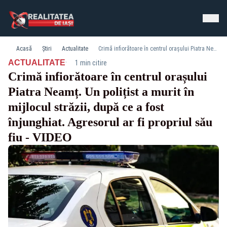
Acasă
Știri
Actualitate
Crimă infiorătoare în centrul orașului Piatra Neamț. Un polițist a murit în mijlocul străzii, după ce a fost înjunghiat. Agresorul ar fi propriul său fiu - VIDEO
·
ACTUALITATE
1 min citire
Crimă infiorătoare în centrul orașului
Piatra Neamț. Un polițist a murit în
mijlocul străzii, după ce a fost
înjunghiat. Agresorul ar fi propriul său
fiu - VIDEO