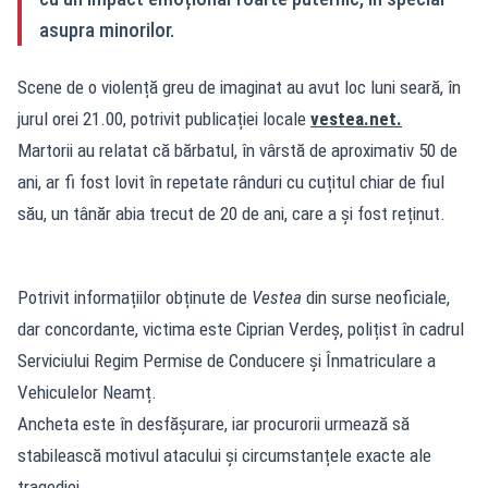
asupra minorilor.
Scene de o violență greu de imaginat au avut loc luni seară, în
jurul orei 21.00, potrivit publicației locale
vestea.net
.
Martorii au relatat că bărbatul, în vârstă de aproximativ 50 de
ani, ar fi fost lovit în repetate rânduri cu cuțitul chiar de fiul
său, un tânăr abia trecut de 20 de ani, care a și fost reținut.
Potrivit informațiilor obținute de
Vestea
din surse neoficiale,
dar concordante, victima este Ciprian Verdeș, polițist în cadrul
Serviciului Regim Permise de Conducere și Înmatriculare a
Vehiculelor Neamț.
Ancheta este în desfășurare, iar procurorii urmează să
stabilească motivul atacului și circumstanțele exacte ale
tragediei.