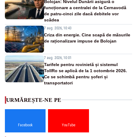
Bolojan: Nivelul Dunării asigură o
funcționare a centralei de la Cernavodă
de patru-cinci zile dacă debitele vor
scădea
7 aug. 2026, 10:43
Criza din energie. Cine scapă de măsurile
de raționalizare impuse de Bolojan
7 aug. 2026, 10:01
Tarifele pentru rovinietă și sistemul
TollRo se aplică de la 1 octombrie 2026.
Ce se schimbă pentru șoferi și
transportatori
URMĂREȘTE-NE PE
Facebook
YouTube