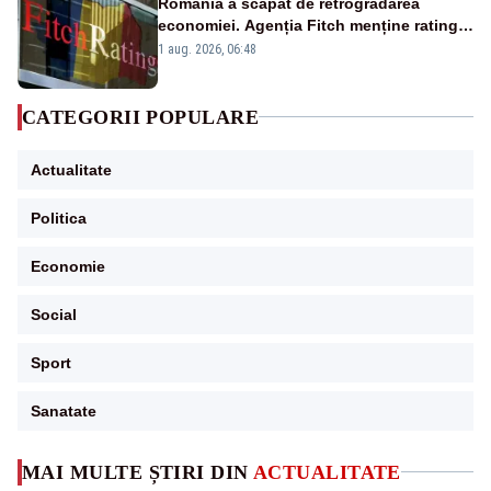
România a scăpat de retrogradarea
economiei. Agenția Fitch menține ratingul
„BBB-” cu perspectivă negativă
1 aug. 2026, 06:48
CATEGORII POPULARE
Actualitate
Politica
Economie
Social
Sport
Sanatate
MAI MULTE ȘTIRI DIN
ACTUALITATE