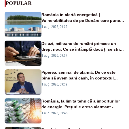
POPULAR
România în alertă energetică |
Vulnerabilitatea de pe Dunăre care pune
în pericol Centrala Cernavodă era
1 aug. 2026, 09:32
cunoscută de pe vremea lui Ceaușescu
De azi, milioane de români primesc un
drept nou. Ce se întâmplă dacă ți se strică
un produs
1 aug. 2026, 09:37
Piperea, semnal de alarmă. De ce este
bine să avem bani cash, în contextul
alertei energetice?
1 aug. 2026, 09:39
România, la limita tehnică a importurilor
de energie. Prețurile cresc alarmant -
Analiză Realitatea Plus
1 aug. 2026, 09:46