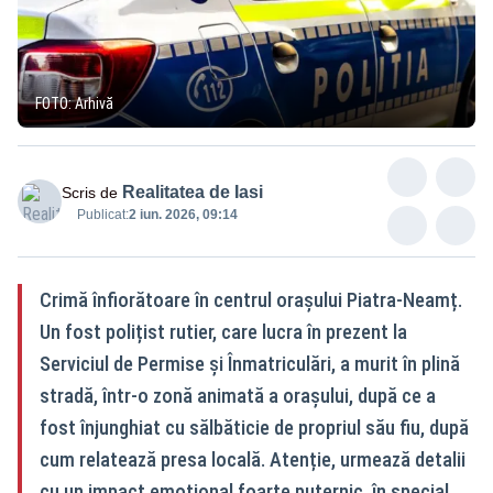
FOTO: Arhivă
Realitatea de Iasi
Scris de
Publicat:
2 iun. 2026, 09:14
Crimă înfiorătoare în centrul orașului Piatra-Neamț.
Un fost polițist rutier, care lucra în prezent la
Serviciul de Permise și Înmatriculări, a murit în plină
stradă, într-o zonă animată a orașului, după ce a
fost înjunghiat cu sălbăticie de propriul său fiu, după
cum relatează presa locală. Atenție, urmează detalii
cu un impact emoțional foarte puternic, în special