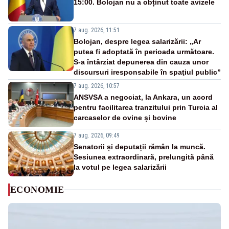
15:00. Bolojan nu a obținut toate avizele
7 aug. 2026, 11:51
Bolojan, despre legea salarizării: „Ar
putea fi adoptată în perioada următoare.
S-a întârziat depunerea din cauza unor
discursuri iresponsabile în spaţiul public”
7 aug. 2026, 10:57
ANSVSA a negociat, la Ankara, un acord
pentru facilitarea tranzitului prin Turcia al
carcaselor de ovine și bovine
7 aug. 2026, 09:49
Senatorii și deputații rămân la muncă.
Sesiunea extraordinară, prelungită până
la votul pe legea salarizării
ECONOMIE