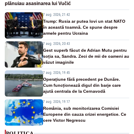
plănuiau asasinarea lui Vučić
7 aug. 2026, 21:42
Trump: Rusia ar putea lovi un stat NATO
în această toamnă. Ce spune despre
armele pentru Ucraina
7 aug. 2026, 20:43
Gest superb făcut de Adrian Mutu pentru
soția sa, Sandra. Zeci de mii de oameni au
văzut imaginile
7 aug. 2026, 19:45
Operațiune fără precedent pe Dunăre.
Cum funcționează digul din barje care
ajută centrala de la Cernavodă
7 aug. 2026, 19:17
România, sub monitorizarea Comisiei
Europene din cauza crizei energetice. Ce
cere Victor Negrescu
POLITICA