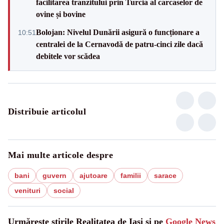
facilitarea tranzitului prin Turcia al carcaselor de
ovine și bovine
Bolojan: Nivelul Dunării asigură o funcționare a
10:51
centralei de la Cernavodă de patru-cinci zile dacă
debitele vor scădea
Distribuie articolul
Mai multe articole despre
bani
guvern
ajutoare
familii
sarace
venituri
social
Urmărește știrile Realitatea de Iasi și pe
Google News