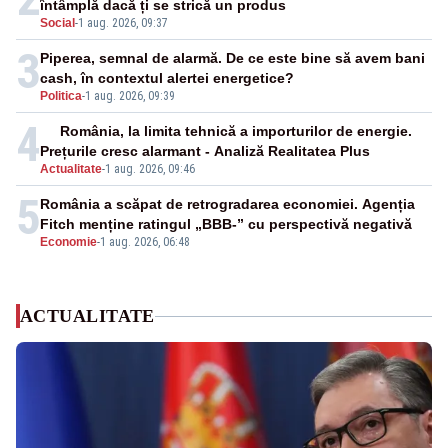
întâmplă dacă ți se strică un produs
Social
-
1 aug. 2026, 09:37
3
Piperea, semnal de alarmă. De ce este bine să avem bani
cash, în contextul alertei energetice?
Politica
-
1 aug. 2026, 09:39
4
România, la limita tehnică a importurilor de energie.
Prețurile cresc alarmant - Analiză Realitatea Plus
Actualitate
-
1 aug. 2026, 09:46
5
România a scăpat de retrogradarea economiei. Agenția
Fitch menține ratingul „BBB-” cu perspectivă negativă
Economie
-
1 aug. 2026, 06:48
ACTUALITATE