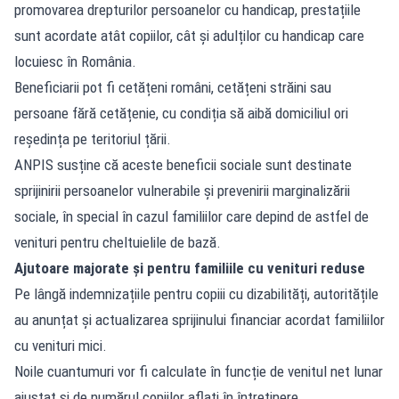
promovarea drepturilor persoanelor cu handicap, prestațiile
sunt acordate atât copiilor, cât și adulților cu handicap care
locuiesc în România.
Beneficiarii pot fi cetățeni români, cetățeni străini sau
persoane fără cetățenie, cu condiția să aibă domiciliul ori
reședința pe teritoriul țării.
ANPIS susține că aceste beneficii sociale sunt destinate
sprijinirii persoanelor vulnerabile și prevenirii marginalizării
sociale, în special în cazul familiilor care depind de astfel de
venituri pentru cheltuielile de bază.
Ajutoare majorate și pentru familiile cu venituri reduse
Pe lângă indemnizațiile pentru copiii cu dizabilități, autoritățile
au anunțat și actualizarea sprijinului financiar acordat familiilor
cu venituri mici.
Noile cuantumuri vor fi calculate în funcție de venitul net lunar
ajustat și de numărul copiilor aflați în întreținere.