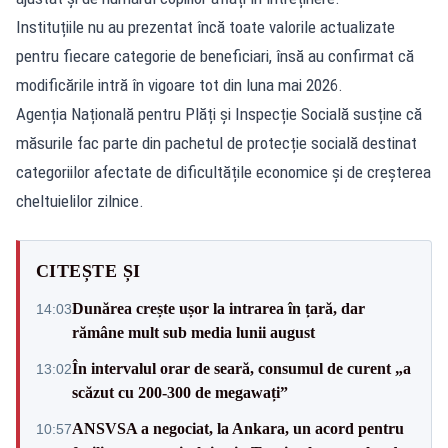
Instituțiile nu au prezentat încă toate valorile actualizate
pentru fiecare categorie de beneficiari, însă au confirmat că
modificările intră în vigoare tot din luna mai 2026.
Agenția Națională pentru Plăți și Inspecție Socială susține că
măsurile fac parte din pachetul de protecție socială destinat
categoriilor afectate de dificultățile economice și de creșterea
cheltuielilor zilnice.
CITEȘTE ȘI
Dunărea crește ușor la intrarea în țară, dar
14:03
rămâne mult sub media lunii august
În intervalul orar de seară, consumul de curent „a
13:02
scăzut cu 200-300 de megawați”
ANSVSA a negociat, la Ankara, un acord pentru
10:57