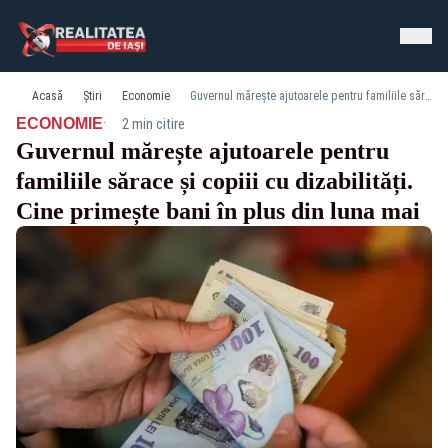
Acasă
Știri
Economie
Guvernul mărește ajutoarele pentru familiile sărace și copiii cu dizabilități. Cine primește bani în plus din luna mai
·
ECONOMIE
2 min citire
Guvernul mărește ajutoarele pentru
familiile sărace și copiii cu dizabilități.
Cine primește bani în plus din luna mai