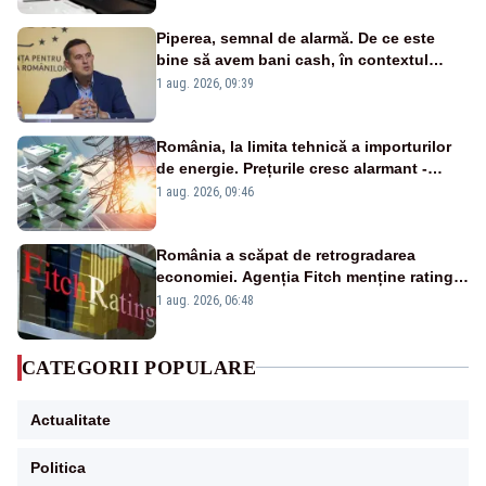
Piperea, semnal de alarmă. De ce este
bine să avem bani cash, în contextul
alertei energetice?
1 aug. 2026, 09:39
România, la limita tehnică a importurilor
de energie. Prețurile cresc alarmant -
Analiză Realitatea Plus
1 aug. 2026, 09:46
România a scăpat de retrogradarea
economiei. Agenția Fitch menține ratingul
„BBB-” cu perspectivă negativă
1 aug. 2026, 06:48
CATEGORII POPULARE
Actualitate
Politica