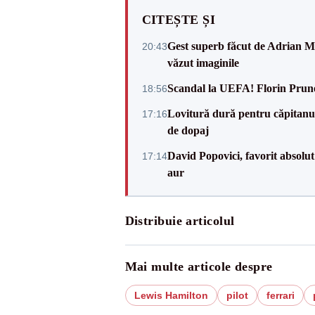
CITEȘTE ȘI
Gest superb făcut de Adrian Mu
20:43
văzut imaginile
Scandal la UEFA! Florin Prune
18:56
Lovitură dură pentru căpitanul
17:16
de dopaj
David Popovici, favorit absolut
17:14
aur
Distribuie articolul
Mai multe articole despre
Lewis Hamilton
pilot
ferrari