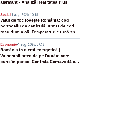
alarmant - Analiză Realitatea Plus
4
Social
-
1 aug. 2026, 10:15
Valul de foc lovește România: cod
portocaliu de caniculă, urmat de cod
roșu duminică. Temperaturile urcă spre
40°C
5
Economie
-
1 aug. 2026, 09:32
România în alertă energetică |
Vulnerabilitatea de pe Dunăre care
pune în pericol Centrala Cernavodă era
cunoscută de pe vremea lui Ceaușescu