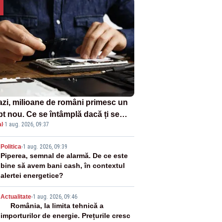
azi, milioane de români primesc un
pt nou. Ce se întâmplă dacă ți se
l
·
1 aug. 2026, 09:37
ică un produs
2
Politica
-
1 aug. 2026, 09:39
Piperea, semnal de alarmă. De ce este
bine să avem bani cash, în contextul
alertei energetice?
3
Actualitate
-
1 aug. 2026, 09:46
România, la limita tehnică a
importurilor de energie. Prețurile cresc