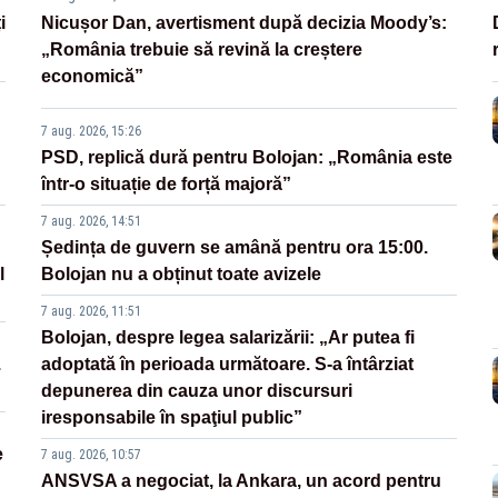
i
Nicușor Dan, avertisment după decizia Moody’s:
„România trebuie să revină la creștere
economică”
7 aug. 2026, 15:26
PSD, replică dură pentru Bolojan: „România este
într-o situație de forță majoră”
7 aug. 2026, 14:51
Ședința de guvern se amână pentru ora 15:00.
l
Bolojan nu a obținut toate avizele
7 aug. 2026, 11:51
Bolojan, despre legea salarizării: „Ar putea fi
.
adoptată în perioada următoare. S-a întârziat
depunerea din cauza unor discursuri
iresponsabile în spaţiul public”
e
7 aug. 2026, 10:57
ANSVSA a negociat, la Ankara, un acord pentru