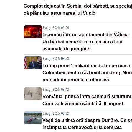
Complot dejucat în Serbia: doi bărbați, suspectaț
că plănuiau asasinarea lui Vučić
8 aug. 2026, 09:06
Incendiu într-un apartament din Vâlcea.
Un bărbat a murit, iar o femeie a fost
evacuată de pompieri
8 aug. 2026, 08:53
Trump pune 1 miliard de dolari pe masa
Columbiei pentru războiul antidrog. Nou
președinte promite o ofensivă
8 aug. 2026, 08:42
România, prinsă între caniculă și furtuni
Cum va fi vremea sâmbătă, 8 august
8 aug. 2026, 08:32
Vești de ultimă oră despre Dunăre. Ce s
întâmplă la Cernavodă și la centrala