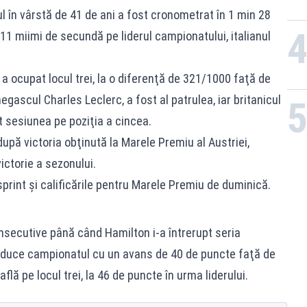
ul în vârstă de 41 de ani a fost cronometrat în 1 min 28
1 miimi de secundă pe liderul campionatului, italianul
 ocupat locul trei, la o diferenţă de 321/1000 faţă de
gascul Charles Leclerc, a fost al patrulea, iar britanicul
 sesiunea pe poziţia a cincea.
după victoria obţinută la Marele Premiu al Austriei,
ictorie a sezonului.
int şi calificările pentru Marele Premiu de duminică.
onsecutive până când Hamilton i-a întrerupt seria
conduce campionatul cu un avans de 40 de puncte faţă de
flă pe locul trei, la 46 de puncte în urma liderului.