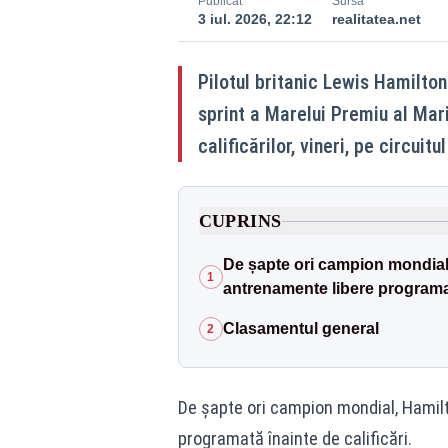
Publicat
Sursă
3 iul. 2026, 22:12
realitatea.net
Pilotul britanic Lewis Hamilton
sprint a Marelui Premiu al Mari
calificărilor, vineri, pe circuitu
CUPRINS
De șapte ori campion mondial
1
antrenamente libere programată
Clasamentul general
2
De șapte ori campion mondial, Hamil
programată înainte de calificări.