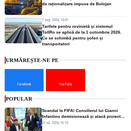
de raționalizare impuse de Bolojan
7 aug. 2026, 10:01
Tarifele pentru rovinietă și sistemul
TollRo se aplică de la 1 octombrie 2026.
Ce se schimbă pentru șoferi și
transportatori
URMĂREȘTE-NE PE
Facebook
YouTube
POPULAR
Scandal la FIFA! Consilierul lui Gianni
Infantino demisionează și atacă proiectul
privind investitorii străini
31 iul. 2026, 15:10