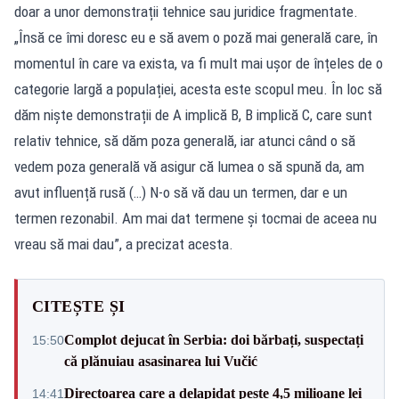
doar a unor demonstrații tehnice sau juridice fragmentate.
„Însă ce îmi doresc eu e să avem o poză mai generală care, în
momentul în care va exista, va fi mult mai ușor de înțeles de o
categorie largă a populației, acesta este scopul meu. În loc să
dăm niște demonstrații de A implică B, B implică C, care sunt
relativ tehnice, să dăm poza generală, iar atunci când o să
vedem poza generală vă asigur că lumea o să spună da, am
avut influență rusă (…) N-o să vă dau un termen, dar e un
termen rezonabil. Am mai dat termene și tocmai de aceea nu
vreau să mai dau”, a precizat acesta.
CITEȘTE ȘI
Complot dejucat în Serbia: doi bărbați, suspectați
15:50
că plănuiau asasinarea lui Vučić
Directoarea care a delapidat peste 4,5 milioane lei
14:41