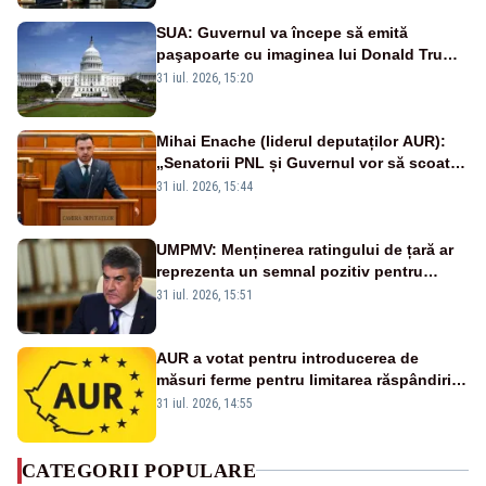
SUA: Guvernul va începe să emită
paşapoarte cu imaginea lui Donald Trump
începând cu 8 august
31 iul. 2026, 15:20
Mihai Enache (liderul deputaților AUR):
„Senatorii PNL și Guvernul vor să scoată
la vânzare bunuri publice pentru a stinge
31 iul. 2026, 15:44
datoriile pentru vaccinurile Pfizer!”
UMPMV: Menținerea ratingului de țară ar
reprezenta un semnal pozitiv pentru
România. Autoritățile trebuie să continue
31 iul. 2026, 15:51
consolidarea stabilității economice și
financiare
AUR a votat pentru introducerea de
măsuri ferme pentru limitarea răspândirii
virusului pestei porcine africane
31 iul. 2026, 14:55
CATEGORII POPULARE