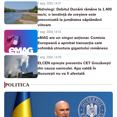
7 aug. 2026, 14:37
Hidrologi: Debitul Dunării rămâne la 1.400
mc/s; o tendință de creștere este
preconizată la jumătatea săptămânii
viitoare
7 aug. 2026, 14:32
eMAG are un singur acționar. Comisia
Europeană a aprobat tranzacția care
schimbă structura gigantului românesc
7 aug. 2026, 14:30
ELCEN oprește preventiv CET Grozăvești
din cauza caniculei. Apa caldă în
București nu va fi afectată
POLITICA