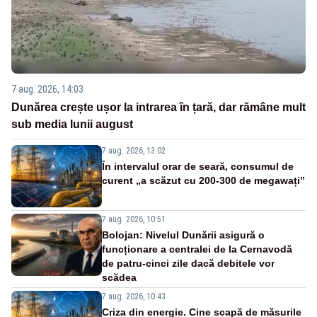
7 aug. 2026, 14:03
Dunărea crește ușor la intrarea în țară, dar rămâne mult
sub media lunii august
7 aug. 2026, 13:02
În intervalul orar de seară, consumul de
curent „a scăzut cu 200-300 de megawați”
7 aug. 2026, 10:51
Bolojan: Nivelul Dunării asigură o
funcționare a centralei de la Cernavodă
de patru-cinci zile dacă debitele vor
scădea
7 aug. 2026, 10:43
Criza din energie. Cine scapă de măsurile