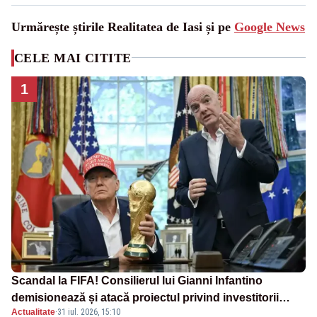
Urmărește știrile Realitatea de Iasi și pe
Google News
CELE MAI CITITE
1
Scandal la FIFA! Consilierul lui Gianni Infantino
demisionează și atacă proiectul privind investitorii
Actualitate
·
31 iul. 2026, 15:10
străini