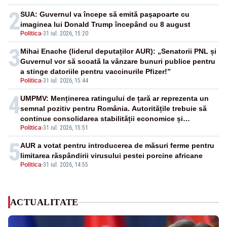
2
SUA: Guvernul va începe să emită paşapoarte cu
imaginea lui Donald Trump începând cu 8 august
Politica
-
31 iul. 2026, 15:20
3
Mihai Enache (liderul deputaților AUR): „Senatorii PNL și
Guvernul vor să scoată la vânzare bunuri publice pentru
a stinge datoriile pentru vaccinurile Pfizer!”
Politica
-
31 iul. 2026, 15:44
4
UMPMV: Menținerea ratingului de țară ar reprezenta un
semnal pozitiv pentru România. Autoritățile trebuie să
continue consolidarea stabilității economice și
Politica
-
31 iul. 2026, 15:51
financiare
5
AUR a votat pentru introducerea de măsuri ferme pentru
limitarea răspândirii virusului pestei porcine africane
Politica
-
31 iul. 2026, 14:55
ACTUALITATE