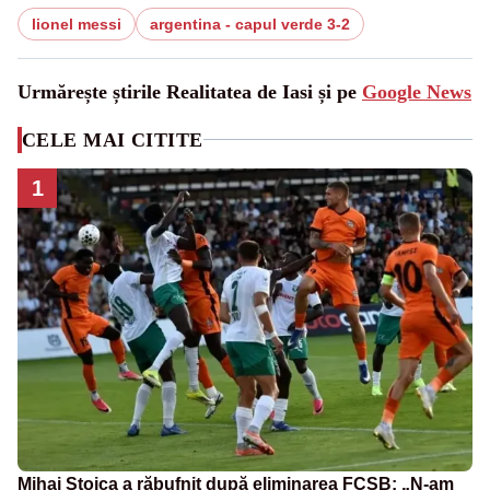
lionel messi
argentina - capul verde 3-2
Urmărește știrile Realitatea de Iasi și pe
Google News
CELE MAI CITITE
1
Mihai Stoica a răbufnit după eliminarea FCSB: „N-am