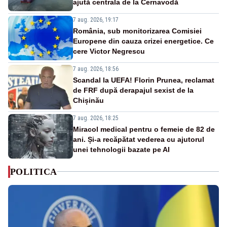
ajută centrala de la Cernavodă
7 aug. 2026, 19:17
România, sub monitorizarea Comisiei
Europene din cauza crizei energetice. Ce
cere Victor Negrescu
7 aug. 2026, 18:56
Scandal la UEFA! Florin Prunea, reclamat
de FRF după derapajul sexist de la
Chișinău
7 aug. 2026, 18:25
Miracol medical pentru o femeie de 82 de
ani. Și-a recăpătat vederea cu ajutorul
unei tehnologii bazate pe AI
POLITICA