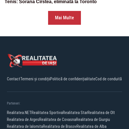
Tenis: Sorana Cîrstea, eliminată la Toronto
Mai Multe
Contact
Termeni și condiții
Politică de confidențialitate
Cod de conduită
Parteneri:
Realitatea.NET
Realitatea Sportiva
Realitatea Star
Realitatea de Olt
Realitatea de Arges
Realitatea de Covasna
Realitatea de Giurgiu
Realitatea de Ialomita
Realitatea de Brasov
Realitatea de Alba