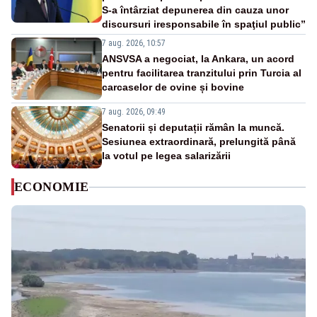
S-a întârziat depunerea din cauza unor
discursuri iresponsabile în spaţiul public”
7 aug. 2026, 10:57
ANSVSA a negociat, la Ankara, un acord
pentru facilitarea tranzitului prin Turcia al
carcaselor de ovine și bovine
7 aug. 2026, 09:49
Senatorii și deputații rămân la muncă.
Sesiunea extraordinară, prelungită până
la votul pe legea salarizării
ECONOMIE