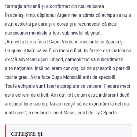
formația africană și-a confirmat din nou valoarea.
În același timp, căpitanul Argentinei a admis că echipa sa nu a
avut evoluția pe care și-o dorea și a recunoscut că jocul
campioanei mondiale a fost sub nivelul obișnuit.
„Am văzut ce a făcut Capul Verde în meciurile cu Spania și
Uruguay. Știam că va fi un meci dificil. În fazele eliminatorii nu
există adversari ușori. Uneori, oamenii tind să subestimeze
alte naționale, însă noi eram convinși că ne așteaptă o partidă
foarte grea. Asta face Cupa Mondială atât de specială.
Toate echipele sunt foarte apropiate ca valoare. Fiecare meci
este extrem de dificil. Am dat tot ce am avut, indiferent dacă
am jucat bine sau nu. Nu am reușit să ne exprimăm la cel mai
înalt nivel”, a declarat Lionel Messi, citat de TyC Sports.
CITEȘTE ȘI