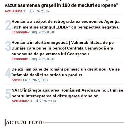
văzut asemenea greșeli în 190 de meciuri europene”
Actualitate
·
31 iul. 2026, 21:35
2
România a scăpat de retrogradarea economiei. Agenția
Fitch menține ratingul „BBB-” cu perspectivă negativă
Economie
-
1 aug. 2026, 06:48
3
România în alertă energetică | Vulnerabilitatea de pe
Dunăre care pune în pericol Centrala Cernavodă era
cunoscută de pe vremea lui Ceaușescu
Economie
-
1 aug. 2026, 09:32
4
De azi, milioane de români primesc un drept nou. Ce se
întâmplă dacă ți se strică un produs
Social
-
1 aug. 2026, 09:37
5
NATO întărește apărarea României! Aeronave noi, trimise
pentru interceptarea și distrugerea dronelor
Actualitate
-
31 iul. 2026, 20:33
ACTUALITATE