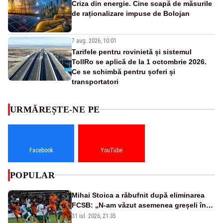
Criza din energie. Cine scapă de măsurile
de raționalizare impuse de Bolojan
7 aug. 2026, 10:01
Tarifele pentru rovinietă și sistemul
TollRo se aplică de la 1 octombrie 2026.
Ce se schimbă pentru șoferi și
transportatori
URMĂREȘTE-NE PE
Facebook
YouTube
POPULAR
Mihai Stoica a răbufnit după eliminarea
FCSB: „N-am văzut asemenea greșeli în
190 de meciuri europene”
31 iul. 2026, 21:35