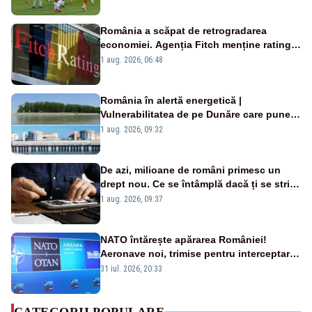
România a scăpat de retrogradarea
economiei. Agenția Fitch menține ratingul
„BBB-” cu perspectivă negativă
1 aug. 2026, 06:48
România în alertă energetică |
Vulnerabilitatea de pe Dunăre care pune
în pericol Centrala Cernavodă era
1 aug. 2026, 09:32
cunoscută de pe vremea lui Ceaușescu
De azi, milioane de români primesc un
drept nou. Ce se întâmplă dacă ți se strică
un produs
1 aug. 2026, 09:37
NATO întărește apărarea României!
Aeronave noi, trimise pentru interceptarea
și distrugerea dronelor
31 iul. 2026, 20:33
CATEGORII POPULARE