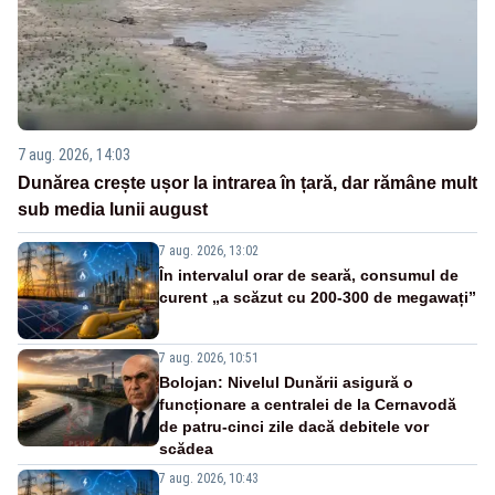
7 aug. 2026, 14:03
Dunărea crește ușor la intrarea în țară, dar rămâne mult
sub media lunii august
7 aug. 2026, 13:02
În intervalul orar de seară, consumul de
curent „a scăzut cu 200-300 de megawați”
7 aug. 2026, 10:51
Bolojan: Nivelul Dunării asigură o
funcționare a centralei de la Cernavodă
de patru-cinci zile dacă debitele vor
scădea
7 aug. 2026, 10:43