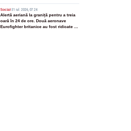
5
Social
-
31 iul. 2026, 07:24
Alertă aeriană la graniță pentru a treia
oară în 24 de ore. Două aeronave
Eurofighter britanice au fost ridicate de
la sol