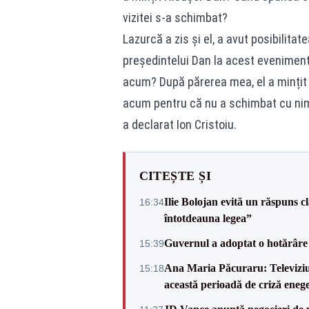
vizitei s-a schimbat?
Lazurcă a zis și el, a avut posibilita
președintelui Dan la acest eveniment.
acum? După părerea mea, el a mințit în
acum pentru că nu a schimbat cu nimi
a declarat Ion Cristoiu.
CITEȘTE ȘI
Ilie Bolojan evită un răspuns c
16:34
întotdeauna legea”
Guvernul a adoptat o hotărâre 
15:39
Ana Maria Păcuraru: Televiziune
15:18
această perioadă de criză enege