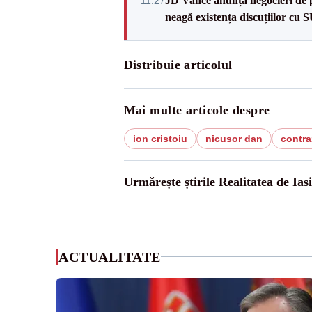
JD Vance anunță negocieri de pa
11:27
neagă existența discuțiilor cu 
Distribuie articolul
Mai multe articole despre
ion cristoiu
nicusor dan
contra
Urmărește știrile Realitatea de Iasi
ACTUALITATE