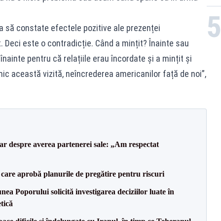
tea să constate efectele pozitive ale prezenței
 Deci este o contradicție. Când a mințit? Înainte sau
ainte pentru că relațiile erau încordate și a mințit și
c această vizită, neîncrederea americanilor față de noi”,
lar despre averea partenerei sale: „Am respectat
care aprobă planurile de pregătire pentru riscuri
a Poporului solicită investigarea deciziilor luate în
tică