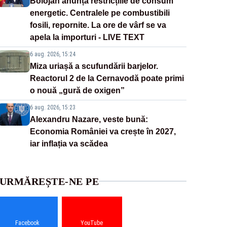
Bolojan anunță restricțiile de consum
energetic. Centralele pe combustibili
fosili, repornite. La ore de vârf se va
apela la importuri - LIVE TEXT
6 aug. 2026, 15:24
Miza uriașă a scufundării barjelor.
Reactorul 2 de la Cernavodă poate primi
o nouă „gură de oxigen”
6 aug. 2026, 15:23
Alexandru Nazare, veste bună:
Economia României va crește în 2027,
iar inflația va scădea
URMĂREȘTE-NE PE
Facebook
YouTube