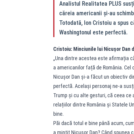
Analistul Realitatea PLUS susți
căreia americanii și-au schimba
Totodată, Ion Cristoiu a spus c
Washingtonul este perfectă.
Cristoiu: Minciunile lui Nicușor Dan
„Una dintre acestea este afirmația c
a americanilor față de România. Cel 
Nicușor Dan și-a făcut un obiectiv di
perfectă. Același personaj ne-a susți
Trump și cu alte gesturi, că ceea ce a
relațiilor dintre România și Statele U
bine.
Păi dacă totul e bine până acum, cum
a mințit Nicușor Dan? Când spunea c