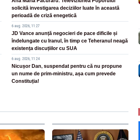
Ana Maria Păcuraru: Televiziunea Poporului
solicită investigarea deciziilor luate în această
perioadă de criză enegetică
6 aug. 2026, 11:27
JD Vance anunță negocieri de pace dificile și
îndelungate cu Iranul, în timp ce Teheranul neagă
existența discuțiilor cu SUA
6 aug. 2026, 11:24
Nicușor Dan, suspendat pentru că nu propune
un nume de prim-ministru, așa cum prevede
Constituția!