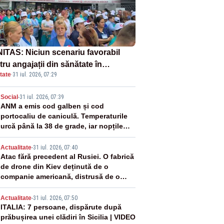
ITAS: Niciun scenariu favorabil
ru angajații din sănătate în
tate
·
31 iul. 2026, 07:29
ectul Legii salarizării
2
Social
-
31 iul. 2026, 07:39
ANM a emis cod galben și cod
portocaliu de caniculă. Temperaturile
urcă până la 38 de grade, iar nopțile
devin tropicale
3
Actualitate
-
31 iul. 2026, 07:40
Atac fără precedent al Rusiei. O fabrică
de drone din Kiev deținută de o
companie americană, distrusă de o
rachetă rusească
4
Actualitate
-
31 iul. 2026, 07:50
ITALIA: 7 persoane, dispărute după
prăbușirea unei clădiri în Sicilia | VIDEO