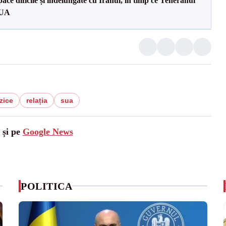
ce dificile și îndelungate cu Iranul, în timp ce Teheranul
SUA
zice
relația
sua
 și pe
Google News
POLITICA