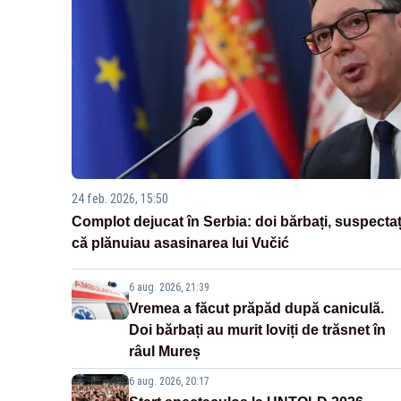
24 feb. 2026, 15:50
Complot dejucat în Serbia: doi bărbați, suspectaț
că plănuiau asasinarea lui Vučić
6 aug. 2026, 21:39
Vremea a făcut prăpăd după caniculă.
Doi bărbați au murit loviți de trăsnet în
râul Mureș
6 aug. 2026, 20:17