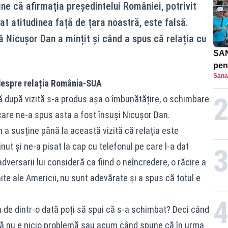
ne că afirmația președintelui României, potrivit
t atitudinea față de țara noastră, este falsă.
ă Nicușor Dan a mințit și când a spus că relația cu
SAN
pent
Sana
proi
 despre relația România-SUA
ă după vizită s-a produs așa o îmbunătățire, o schimbare
care ne-a spus asta a fost însuși Nicușor Dan.
n a susține până la această vizită că relația este
nut și ne-a pisat la cap cu telefonul pe care l-a dat
dversarii lui consideră ca fiind o neîncredere, o răcire a
nite ale Americii, nu sunt adevărate și a spus că totul e
 de dintr-o dată poți să spui că s-a schimbat? Deci când
ă nu e nicio problemă sau acum când spune că în urma