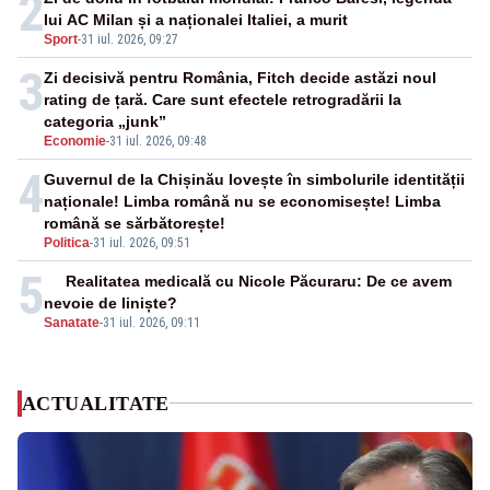
2
lui AC Milan și a naționalei Italiei, a murit
Sport
-
31 iul. 2026, 09:27
3
Zi decisivă pentru România, Fitch decide astăzi noul
rating de țară. Care sunt efectele retrogradării la
categoria „junk”
Economie
-
31 iul. 2026, 09:48
4
Guvernul de la Chișinău lovește în simbolurile identității
naționale! Limba română nu se economisește! Limba
română se sărbătorește!
Politica
-
31 iul. 2026, 09:51
5
Realitatea medicală cu Nicole Păcuraru: De ce avem
nevoie de liniște?
Sanatate
-
31 iul. 2026, 09:11
ACTUALITATE