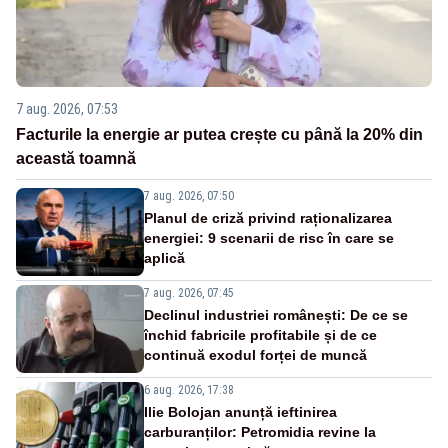
7 aug. 2026, 07:53
Facturile la energie ar putea crește cu până la 20% din
această toamnă
7 aug. 2026, 07:50
Planul de criză privind raționalizarea
energiei: 9 scenarii de risc în care se
aplică
7 aug. 2026, 07:45
Declinul industriei românești: De ce se
închid fabricile profitabile și de ce
continuă exodul forței de muncă
6 aug. 2026, 17:38
Ilie Bolojan anunță ieftinirea
carburanților: Petromidia revine la