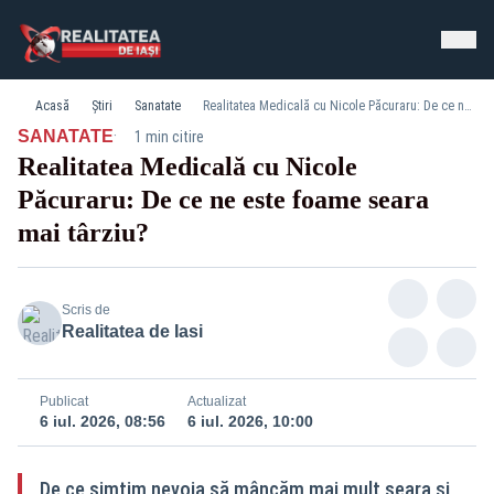
Acasă
Știri
Sanatate
Realitatea Medicală cu Nicole Păcuraru: De ce ne este foame seara mai târziu?
·
SANATATE
1 min citire
Realitatea Medicală cu Nicole
Păcuraru: De ce ne este foame seara
mai târziu?
Scris de
Realitatea de Iasi
Publicat
Actualizat
6 iul. 2026, 08:56
6 iul. 2026, 10:00
De ce simțim nevoia să mâncăm mai mult seara și