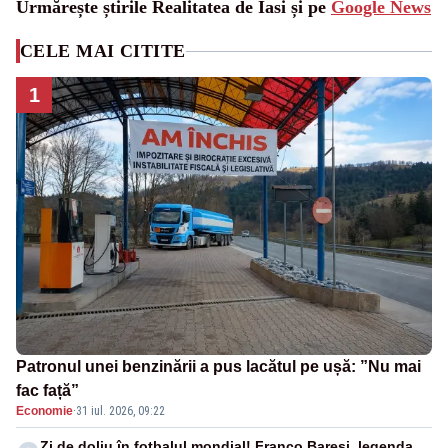
Urmărește știrile Realitatea de Iasi și pe
Google News
CELE MAI CITITE
1
Patronul unei benzinării a pus lacătul pe ușă: ”Nu mai
fac față”
Economie
·
31 iul. 2026, 09:22
Zi de doliu în fotbalul mondial! Franco Baresi, legenda