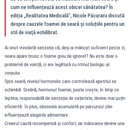
cum ne influențează acest obicei sănătatea? În
ediția „Realitatea Medicală”, Nicole Păcuraru discută
despre cauzele foamei de seară și soluțiile pentru un
stil de viață echilibrat.
Ai avut vreodată senzația că, deși ai mâncat suficient peste zi,
seara apare brusc o foame greu de ignorat? Nu este doar o
problemă de voință, ci are legătură cu ritmul biologic al
corpului.
Spre seară, nivelul hormonilor care controlează apetitul se
schimbă. Grelină, hormonul foamei, poate crește, în timp ce
leptina, responsabilă de senzația de sațietate, devine mai puțin
eficientă. În plus, oboseala acumulată pe parcursul zilei
influențează alegerile alimentare.
Creierul caută recompensă și confort, iar mâncarea devine una