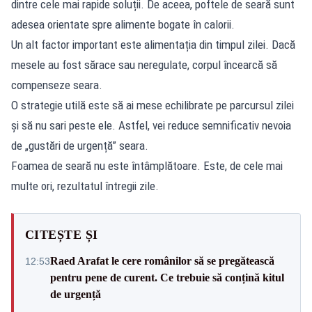
dintre cele mai rapide soluții. De aceea, poftele de seară sunt
adesea orientate spre alimente bogate în calorii.
Un alt factor important este alimentația din timpul zilei. Dacă
mesele au fost sărace sau neregulate, corpul încearcă să
compenseze seara.
O strategie utilă este să ai mese echilibrate pe parcursul zilei
și să nu sari peste ele. Astfel, vei reduce semnificativ nevoia
de „gustări de urgență” seara.
Foamea de seară nu este întâmplătoare. Este, de cele mai
multe ori, rezultatul întregii zile.
CITEȘTE ȘI
Raed Arafat le cere românilor să se pregătească
12:53
pentru pene de curent. Ce trebuie să conțină kitul
de urgență