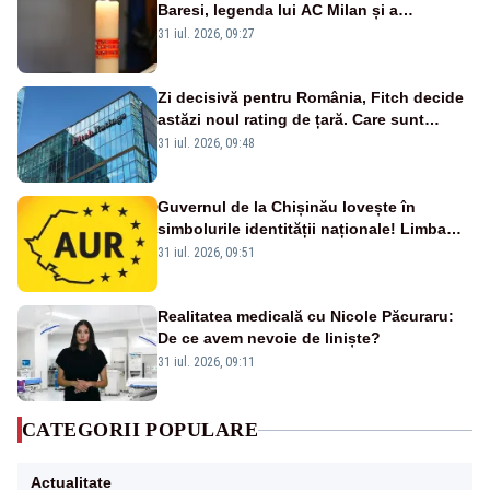
Baresi, legenda lui AC Milan și a
naționalei Italiei, a murit
31 iul. 2026, 09:27
Zi decisivă pentru România, Fitch decide
astăzi noul rating de țară. Care sunt
efectele retrogradării la categoria „junk”
31 iul. 2026, 09:48
Guvernul de la Chișinău lovește în
simbolurile identității naționale! Limba
română nu se economisește! Limba
31 iul. 2026, 09:51
română se sărbătorește!
Realitatea medicală cu Nicole Păcuraru:
De ce avem nevoie de liniște?
31 iul. 2026, 09:11
CATEGORII POPULARE
Actualitate