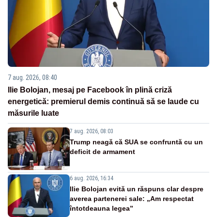
7 aug. 2026, 08:40
Ilie Bolojan, mesaj pe Facebook în plină criză
energetică: premierul demis continuă să se laude cu
măsurile luate
7 aug. 2026, 08:03
Trump neagă că SUA se confruntă cu un
deficit de armament
6 aug. 2026, 16:34
Ilie Bolojan evită un răspuns clar despre
averea partenerei sale: „Am respectat
întotdeauna legea”