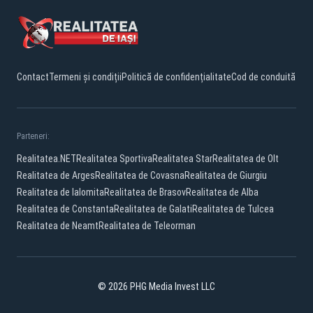
Contact
Termeni și condiții
Politică de confidențialitate
Cod de conduită
Parteneri:
Realitatea.NET
Realitatea Sportiva
Realitatea Star
Realitatea de Olt
Realitatea de Arges
Realitatea de Covasna
Realitatea de Giurgiu
Realitatea de Ialomita
Realitatea de Brasov
Realitatea de Alba
Realitatea de Constanta
Realitatea de Galati
Realitatea de Tulcea
Realitatea de Neamt
Realitatea de Teleorman
© 2026 PHG Media Invest LLC
Facebook
YouTube