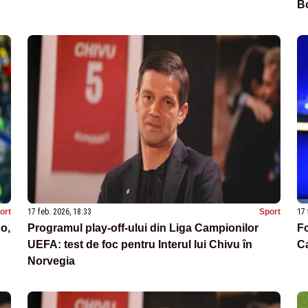
B
ort
17 feb. 2026, 18:33
Sport
17 
no,
Programul play-off-ului din Liga Campionilor
Fo
UEFA: test de foc pentru Interul lui Chivu în
C
Norvegia