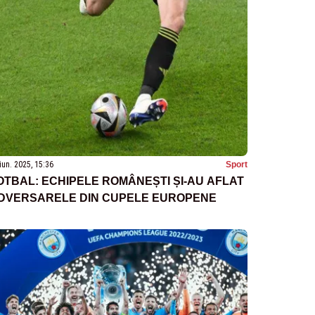
iun. 2025, 15:36
Sport
OTBAL: ECHIPELE ROMÂNEȘTI ȘI-AU AFLAT
DVERSARELE DIN CUPELE EUROPENE