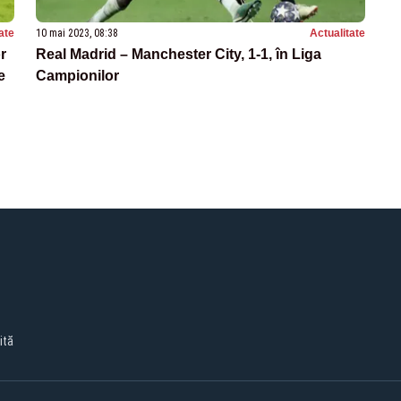
ate
10 mai 2023, 08:38
Actualitate
r
Real Madrid – Manchester City, 1-1, în Liga
e
Campionilor
ită