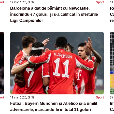
ort
19 mar. 2026, 08:32
Sport
18 
Barcelona a dat de pământ cu Newcastle,
Re
înscriindu-i 7 goluri, și s-a calificat în sferturile
Ca
Ligii Campionilor
re
sf
ort
11 mar. 2026, 08:39
Sport
25 
Fotbal: Bayern Munchen și Atletico și-a umilit
In
adversarele, marcându-le în total 11 goluri
Ca