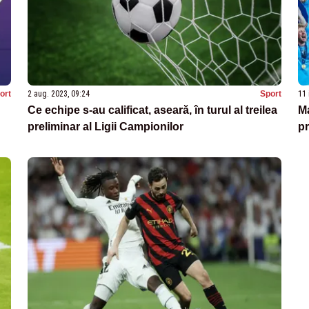
ort
2 aug. 2023, 09:24
Sport
11 
Ce echipe s-au calificat, aseară, în turul al treilea
M
preliminar al Ligii Campionilor
pr