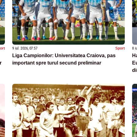
ort
9 iul. 2026, 07:57
Sport
8 i
Liga Campionilor: Universitatea Craiova, pas
H
r
important spre turul secund preliminar
Eu
di