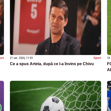
ort
21 ian. 2026, 11:59
Sport
18 
Ce a spus Arteta, după ce l-a învins pe Chivu
F
A