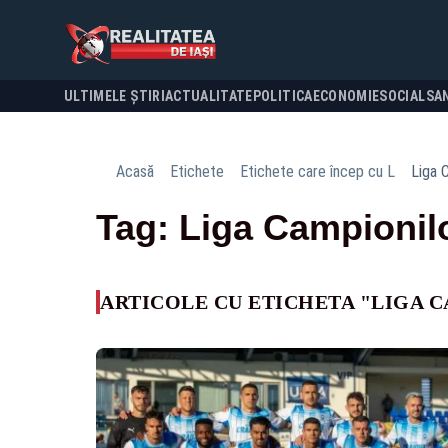
ULTIMELE ȘTIRI
ACTUALITATE
POLITICA
ECONOMIE
SOCIAL
SA
Acasă
Etichete
Etichete care încep cu L
Liga 
Tag: Liga Campionil
ARTICOLE CU ETICHETA "LIGA 