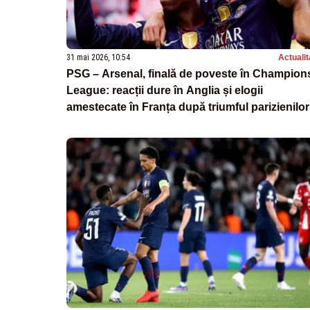
31 mai 2026, 10:54
Actualit
PSG – Arsenal, finală de poveste în Champion
League: reacții dure în Anglia și elogii
amestecate în Franța după triumful parizienilor