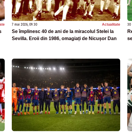
ate
7 mai 2026, 09:30
Actualitate
30 
s
Se împlinesc 40 de ani de la miracolul Stelei la
Re
Sevilla. Eroii din 1986, omagiați de Nicușor Dan
se