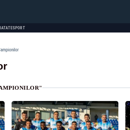
NATATE
SPORT
Campionilor
or
CAMPIONILOR"