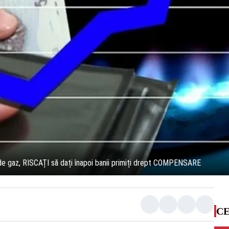
 de gaz, RISCAȚI să dați înapoi banii primiți drept COMPENSARE
CE