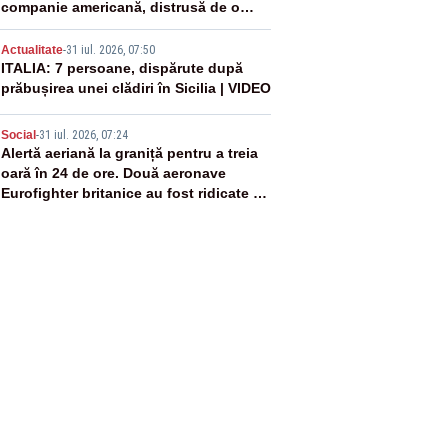
companie americană, distrusă de o
rachetă rusească
4
Actualitate
-
31 iul. 2026, 07:50
ITALIA: 7 persoane, dispărute după
prăbușirea unei clădiri în Sicilia | VIDEO
5
Social
-
31 iul. 2026, 07:24
Alertă aeriană la graniță pentru a treia
oară în 24 de ore. Două aeronave
Eurofighter britanice au fost ridicate de
la sol