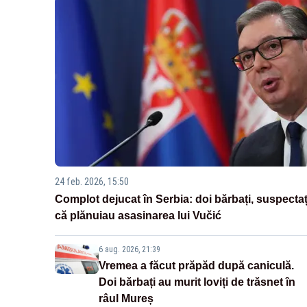
24 feb. 2026, 15:50
Complot dejucat în Serbia: doi bărbați, suspectaț
că plănuiau asasinarea lui Vučić
6 aug. 2026, 21:39
Vremea a făcut prăpăd după caniculă.
Doi bărbați au murit loviți de trăsnet în
râul Mureș