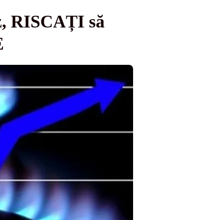
az, RISCAȚI să
E