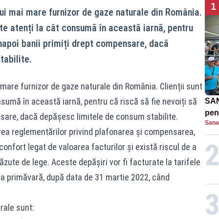
1
ui mai mare furnizor de gaze naturale din România.
arte atenți la cât consumă în această iarnă, pentru
înapoi banii primiți drept compensare, dacă
abilite.
mare furnizor de gaze naturale din România. Clienții sunt
onsumă în această iarnă, pentru că riscă să fie nevoiți să
SAN
pent
nsare, dacă depășesc limitele de consum stabilite.
Sana
proi
carea reglementărilor privind plafonarea și compensarea,
onfort legat de valoarea facturilor și există riscul de a
zute de lege. Aceste depășiri vor fi facturate la tarifele
 la primăvară, după data de 31 martie 2022, când
rale sunt: