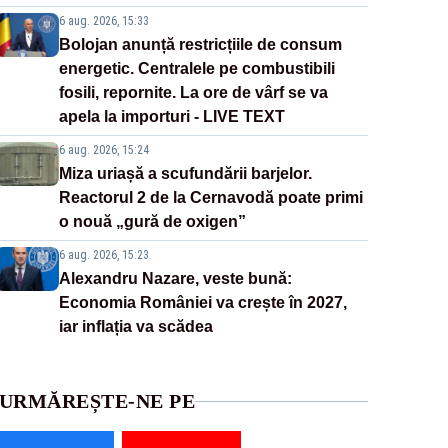
6 aug. 2026, 15:33
Bolojan anunță restricțiile de consum
energetic. Centralele pe combustibili
fosili, repornite. La ore de vârf se va
apela la importuri - LIVE TEXT
6 aug. 2026, 15:24
Miza uriașă a scufundării barjelor.
Reactorul 2 de la Cernavodă poate primi
o nouă „gură de oxigen”
6 aug. 2026, 15:23
Alexandru Nazare, veste bună:
Economia României va crește în 2027,
iar inflația va scădea
URMĂREȘTE-NE PE