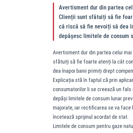
Avertisment dur din partea cel
Clienții sunt sfătuiți să fie fo
că riscă să fie nevoiți să dea 
depășesc limitele de consum st
Avertisment dur din partea celui mai 
sfătuiți să fie foarte atenți la cât c
dea înapoi banii primiți drept compe
Explicația stă în faptul că prin apli
consumatorilor li se creează un fals c
depăși limitele de consum lunar prevă
majorate, iar rectificarea se va face
încetează sprijinul acordat de stat.
Limitele de consum pentru gaze natu