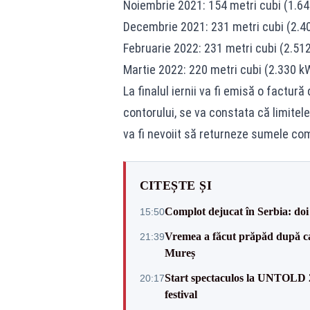
Noiembrie 2021: 154 metri cubi (1.6
Decembrie 2021: 231 metri cubi (2.4
Februarie 2022: 231 metri cubi (2.51
Martie 2022: 220 metri cubi (2.330 k
La finalul iernii va fi emisă o factur
contorului, se va constata că limitele
va fi nevoiit să returneze sumele comp
CITEȘTE ȘI
Complot dejucat în Serbia: doi 
15:50
Vremea a făcut prăpăd după cani
21:39
Mureș
Start spectaculos la UNTOLD 20
20:17
festival