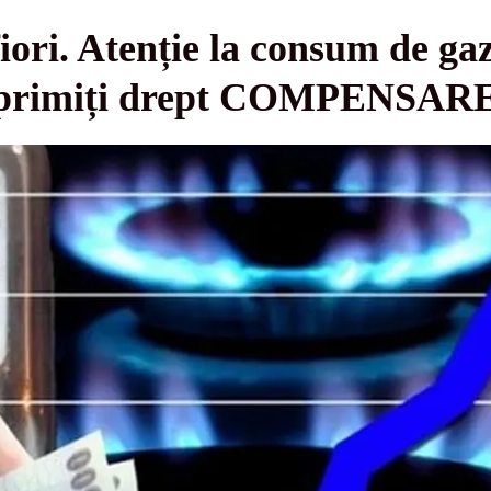
iori. Atenție la consum de g
ii primiți drept COMPENSAR