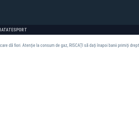
NATATE
SPORT
care dă fiori. Atenție la consum de gaz, RISCAȚI să dați înapoi banii primiți d