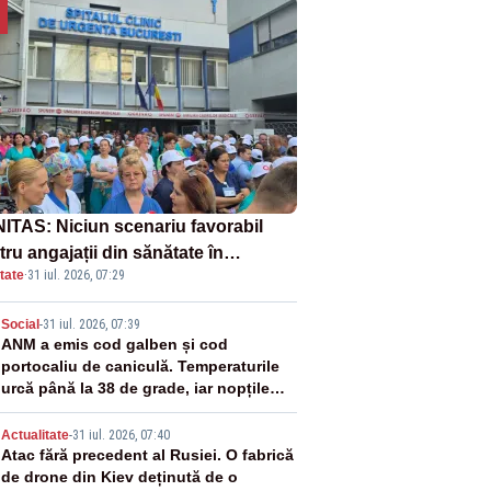
ITAS: Niciun scenariu favorabil
ru angajații din sănătate în
tate
·
31 iul. 2026, 07:29
ectul Legii salarizării
2
Social
-
31 iul. 2026, 07:39
ANM a emis cod galben și cod
portocaliu de caniculă. Temperaturile
urcă până la 38 de grade, iar nopțile
devin tropicale
3
Actualitate
-
31 iul. 2026, 07:40
Atac fără precedent al Rusiei. O fabrică
de drone din Kiev deținută de o