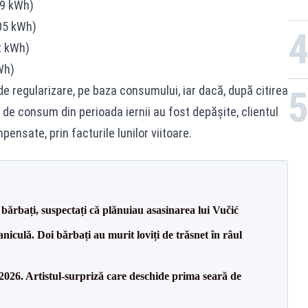
49 kWh)
05 kWh)
2 kWh)
Wh)
ă de regularizare, pe baza consumului, iar dacă, după citirea
 de consum din perioada iernii au fost depășite, clientul
ensate, prin facturile lunilor viitoare.
bărbați, suspectați că plănuiau asasinarea lui Vučić
culă. Doi bărbați au murit loviți de trăsnet în râul
26. Artistul-surpriză care deschide prima seară de