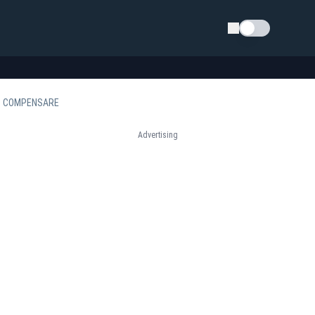
Schimba tema
rept COMPENSARE
Advertising