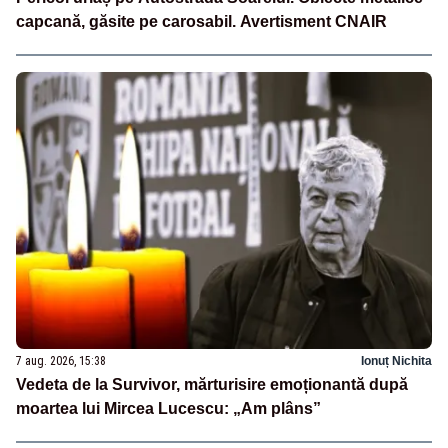
capcană, găsite pe carosabil. Avertisment CNAIR
7 aug. 2026, 15:38
Ionuț Nichita
Vedeta de la Survivor, mărturisire emoționantă după
moartea lui Mircea Lucescu: „Am plâns”