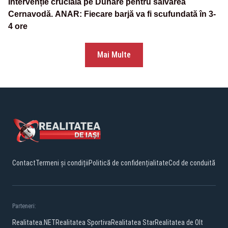
Intervenție crucială pe Dunăre pentru salvarea
Cernavodă. ANAR: Fiecare barjă va fi scufundată în 3-
4 ore
Mai Multe
Contact
Termeni și condiții
Politică de confidențialitate
Cod de conduită
Parteneri:
Realitatea.NET
Realitatea Sportiva
Realitatea Star
Realitatea de Olt