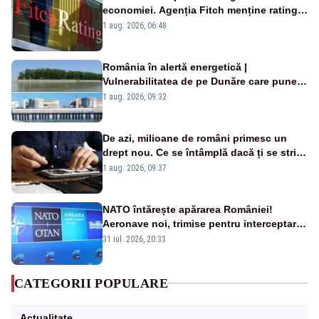
economiei. Agenția Fitch menține ratingul
„BBB-” cu perspectivă negativă
1 aug. 2026, 06:48
România în alertă energetică |
Vulnerabilitatea de pe Dunăre care pune
în pericol Centrala Cernavodă era
1 aug. 2026, 09:32
cunoscută de pe vremea lui Ceaușescu
De azi, milioane de români primesc un
drept nou. Ce se întâmplă dacă ți se strică
un produs
1 aug. 2026, 09:37
NATO întărește apărarea României!
Aeronave noi, trimise pentru interceptarea
și distrugerea dronelor
31 iul. 2026, 20:33
CATEGORII POPULARE
Actualitate