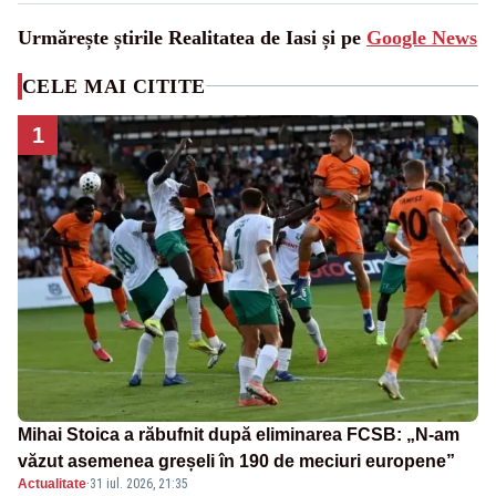
Urmărește știrile Realitatea de Iasi și pe
Google News
CELE MAI CITITE
1
Mihai Stoica a răbufnit după eliminarea FCSB: „N-am
văzut asemenea greșeli în 190 de meciuri europene”
Actualitate
·
31 iul. 2026, 21:35