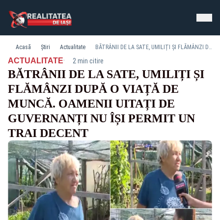
Acasă
Știri
Actualitate
BĂTRÂNII DE LA SATE, UMILIȚI ȘI FLĂMÂNZI DUPĂ O VIAȚĂ DE MUNCĂ. OAMENII UITAȚI DE GUVERNANȚI NU ÎȘI PERMIT UN TRAI DECENT
·
ACTUALITATE
2 min citire
BĂTRÂNII DE LA SATE, UMILIȚI ȘI
FLĂMÂNZI DUPĂ O VIAȚĂ DE
MUNCĂ. OAMENII UITAȚI DE
GUVERNANȚI NU ÎȘI PERMIT UN
TRAI DECENT