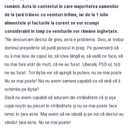
românii. Asta în contextul în care majoritatea oamenilor
de la țară trăiesc cu venituri infime, iar de la 1 iulie
alimentele și facturile la curent se vor scumpi
considerabil în timp ce veniturile vor rămâne înghețate.
”Ne descurcam destul de greu, asta e problema. Deci, ar trebui
domnul președinte să pună piciorul în prag. Pe guvernanți să
nu îi mai lase de capul lor, să stea lângă ei, să vadă ce face, să
nu mai fure atât de mult, că ne-au furat. Liberalii, PSD-ul, toți
ne-au furat. Tot ăștia vor să ajungă la putere, nu se mai poate.
Nu se mai poate! Noi nu avem oameni capabili ca să vină să îi
schimbe pe ăștia?
Dacă nu avem capabili să aducem din străinătate că și așa
copiii noștri au plecat în străinătate și nu se mai poate face
nimic în țara asta. Mai avem să ne vândă și pe noi că destul au
vândut țara asta. Nu se mai poate!