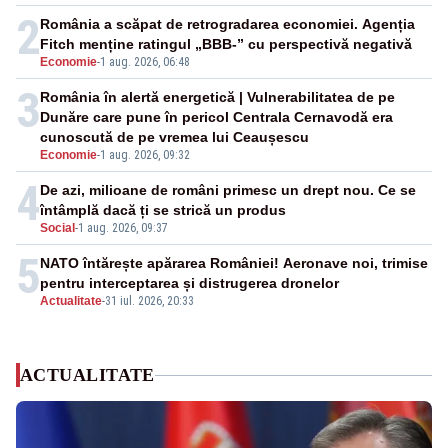
2
România a scăpat de retrogradarea economiei. Agenția
Fitch menține ratingul „BBB-” cu perspectivă negativă
Economie
-
1 aug. 2026, 06:48
3
România în alertă energetică | Vulnerabilitatea de pe
Dunăre care pune în pericol Centrala Cernavodă era
cunoscută de pe vremea lui Ceaușescu
Economie
-
1 aug. 2026, 09:32
4
De azi, milioane de români primesc un drept nou. Ce se
întâmplă dacă ți se strică un produs
Social
-
1 aug. 2026, 09:37
5
NATO întărește apărarea României! Aeronave noi, trimise
pentru interceptarea și distrugerea dronelor
Actualitate
-
31 iul. 2026, 20:33
ACTUALITATE