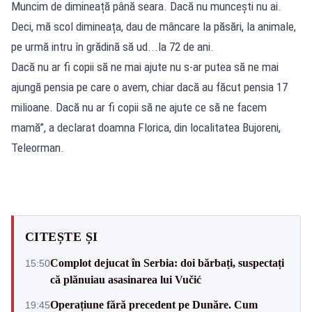
Muncim de dimineață până seara. Dacă nu muncești nu ai.
Deci, mă scol dimineața, dau de mâncare la păsări, la animale,
pe urmă intru în grădină să ud...la 72 de ani.
Dacă nu ar fi copii să ne mai ajute nu s-ar putea să ne mai
ajungă pensia pe care o avem, chiar dacă au făcut pensia 17
milioane. Dacă nu ar fi copii să ne ajute ce să ne facem
mamă”, a declarat doamna Florica, din localitatea Bujoreni,
Teleorman.
CITEȘTE ȘI
Complot dejucat în Serbia: doi bărbați, suspectați
15:50
că plănuiau asasinarea lui Vučić
Operațiune fără precedent pe Dunăre. Cum
19:45