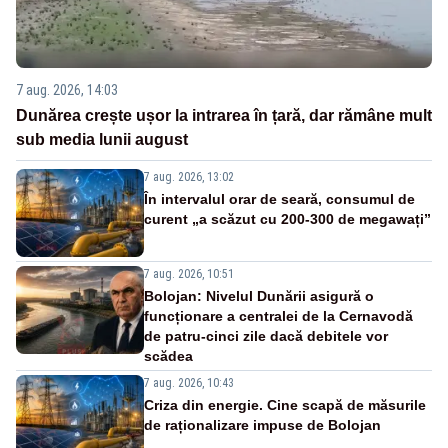
7 aug. 2026, 14:03
Dunărea crește ușor la intrarea în țară, dar rămâne mult
sub media lunii august
7 aug. 2026, 13:02
În intervalul orar de seară, consumul de
curent „a scăzut cu 200-300 de megawați”
7 aug. 2026, 10:51
Bolojan: Nivelul Dunării asigură o
funcționare a centralei de la Cernavodă
de patru-cinci zile dacă debitele vor
scădea
7 aug. 2026, 10:43
Criza din energie. Cine scapă de măsurile
de raționalizare impuse de Bolojan