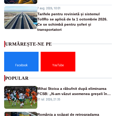
7 aug. 2026, 10:01
Tarifele pentru rovinietă și sistemul
TollRo se aplică de la 1 octombrie 2026.
Ce se schimbă pentru șoferi și
transportatori
URMĂREȘTE-NE PE
Facebook
YouTube
POPULAR
Mihai Stoica a răbufnit după eliminarea
FCSB: „N-am văzut asemenea greșeli în
190 de meciuri europene”
31 iul. 2026, 21:35
România a scăpat de retrogradarea