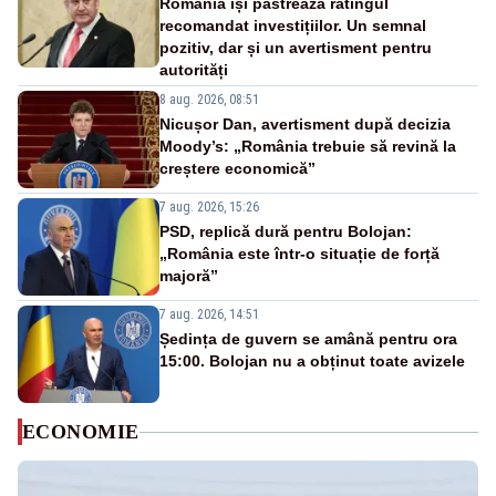
România își păstrează ratingul
recomandat investițiilor. Un semnal
pozitiv, dar și un avertisment pentru
autorități
8 aug. 2026, 08:51
Nicușor Dan, avertisment după decizia
Moody’s: „România trebuie să revină la
creștere economică”
7 aug. 2026, 15:26
PSD, replică dură pentru Bolojan:
„România este într-o situație de forță
majoră”
7 aug. 2026, 14:51
Ședința de guvern se amână pentru ora
15:00. Bolojan nu a obținut toate avizele
ECONOMIE