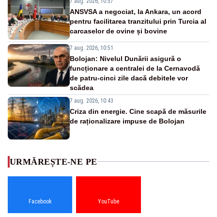
7 aug. 2026, 10:57
ANSVSA a negociat, la Ankara, un acord
pentru facilitarea tranzitului prin Turcia al
carcaselor de ovine și bovine
7 aug. 2026, 10:51
Bolojan: Nivelul Dunării asigură o
funcționare a centralei de la Cernavodă
de patru-cinci zile dacă debitele vor
scădea
7 aug. 2026, 10:43
Criza din energie. Cine scapă de măsurile
de raționalizare impuse de Bolojan
URMĂREȘTE-NE PE
Facebook
YouTube