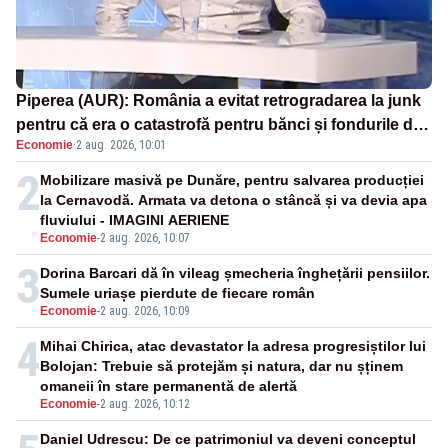
Piperea (AUR): România a evitat retrogradarea la junk
pentru că era o catastrofă pentru bănci și fondurile de
Economie
·
2 aug. 2026, 10:01
pensii
2
Mobilizare masivă pe Dunăre, pentru salvarea producției
la Cernavodă. Armata va detona o stâncă și va devia apa
fluviului - IMAGINI AERIENE
Economie
-
2 aug. 2026, 10:07
3
Dorina Barcari dă în vileag șmecheria înghețării pensiilor.
Sumele uriașe pierdute de fiecare român
Economie
-
2 aug. 2026, 10:09
4
Mihai Chirica, atac devastator la adresa progresiștilor lui
Bolojan: Trebuie să protejăm și natura, dar nu șținem
omaneii în stare permanentă de alertă
Economie
-
2 aug. 2026, 10:12
Daniel Udrescu: De ce patrimoniul va deveni conceptul