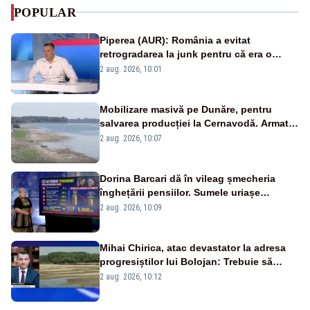
POPULAR
Piperea (AUR): România a evitat
retrogradarea la junk pentru că era o
catastrofă pentru bănci și fondurile de
2 aug. 2026, 10:01
pensii
Mobilizare masivă pe Dunăre, pentru
salvarea producției la Cernavodă. Armata
va detona o stâncă și va devia apa
2 aug. 2026, 10:07
fluviului - IMAGINI AERIENE
Dorina Barcari dă în vileag șmecheria
înghețării pensiilor. Sumele uriașe
pierdute de fiecare român
2 aug. 2026, 10:09
Mihai Chirica, atac devastator la adresa
progresiștilor lui Bolojan: Trebuie să
protejăm și natura, dar nu șținem omaneii
2 aug. 2026, 10:12
în stare permanentă de alertă