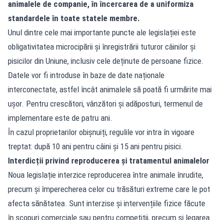
animalele de companie, în încercarea de a uniformiza
standardele în toate statele membre.
Unul dintre cele mai importante puncte ale legislației este
obligativitatea microcipării și înregistrării tuturor câinilor și
pisicilor din Uniune, inclusiv cele deținute de persoane fizice.
Datele vor fi introduse în baze de date naționale
interconectate, astfel încât animalele să poată fi urmărite mai
ușor. Pentru crescători, vânzători și adăposturi, termenul de
implementare este de patru ani.
În cazul proprietarilor obișnuiți, regulile vor intra în vigoare
treptat: după 10 ani pentru câini și 15 ani pentru pisici.
Interdicții privind reproducerea și tratamentul animalelor
Noua legislație interzice reproducerea între animale înrudite,
precum și împerecherea celor cu trăsături extreme care le pot
afecta sănătatea. Sunt interzise și intervențiile fizice făcute
în scopuri comerciale sau pentru competiții, precum și legarea