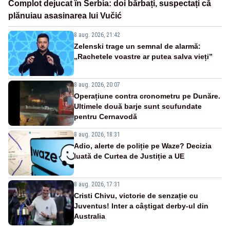
Complot dejucat în Serbia: doi bărbați, suspectați că
plănuiau asasinarea lui Vučić
8 aug. 2026, 21:42
Zelenski trage un semnal de alarmă:
„Rachetele voastre ar putea salva vieți”
8 aug. 2026, 20:07
Operațiune contra cronometru pe Dunăre.
Ultimele două barje sunt scufundate
pentru Cernavodă
8 aug. 2026, 18:31
Adio, alerte de poliție pe Waze? Decizia
luată de Curtea de Justiție a UE
8 aug. 2026, 17:31
Cristi Chivu, victorie de senzație cu
Juventus! Inter a câștigat derby-ul din
Australia