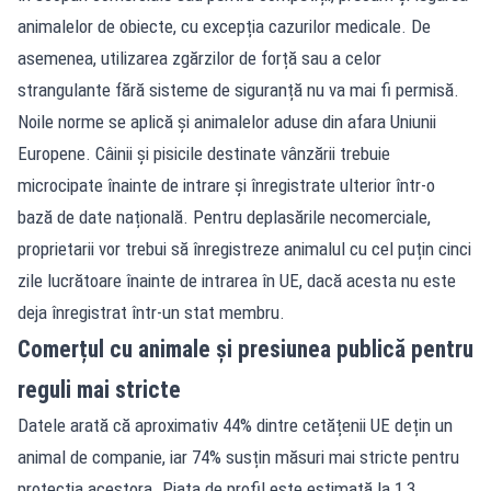
animalelor de obiecte, cu excepția cazurilor medicale. De
asemenea, utilizarea zgărzilor de forță sau a celor
strangulante fără sisteme de siguranță nu va mai fi permisă.
Noile norme se aplică și animalelor aduse din afara Uniunii
Europene. Câinii și pisicile destinate vânzării trebuie
microcipate înainte de intrare și înregistrate ulterior într-o
bază de date națională. Pentru deplasările necomerciale,
proprietarii vor trebui să înregistreze animalul cu cel puțin cinci
zile lucrătoare înainte de intrarea în UE, dacă acesta nu este
deja înregistrat într-un stat membru.
Comerțul cu animale și presiunea publică pentru
reguli mai stricte
Datele arată că aproximativ 44% dintre cetățenii UE dețin un
animal de companie, iar 74% susțin măsuri mai stricte pentru
protecția acestora. Piața de profil este estimată la 1,3