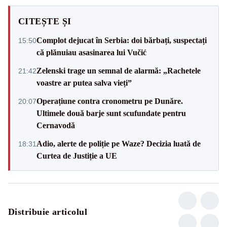
CITEȘTE ȘI
Complot dejucat în Serbia: doi bărbați, suspectați
15:50
că plănuiau asasinarea lui Vučić
Zelenski trage un semnal de alarmă: „Rachetele
21:42
voastre ar putea salva vieți”
Operațiune contra cronometru pe Dunăre.
20:07
Ultimele două barje sunt scufundate pentru
Cernavodă
Adio, alerte de poliție pe Waze? Decizia luată de
18:31
Curtea de Justiție a UE
Distribuie articolul