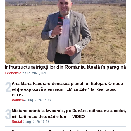
Infrastructura irigațiilor din România, lăsată în paragină
Economie
·
2 aug. 2026, 15:38
2
Ana Maria Păcuraru demască planul lui Bolojan. O nouă
ediție explozivă a emisiunii „Miza Zilei” la Realitatea
PLUS
Politica
-
2 aug. 2026, 15:42
3
Misiune ratată la Izvoarele, pe Dunăre: stânca nu a cedat,
militarii reiau detonările luni – VIDEO
Social
-
2 aug. 2026, 15:48