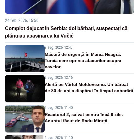
24 feb. 2026, 15:50
Complot dejucat în Serbia: doi bărbați, suspectați că
plănuiau asasinarea lui Vučić
9 aug. 2026, 12:45
Măsură de urgență în Marea Neagră.
Turcia cere oprirea atacurilor asupra
navelor
9 aug. 2026, 12:16
Alertă pe Vârful Moldoveanu. Un bărbat
de 80 de ani a dispărut în timpul coborârii
9 aug. 2026, 11:40
Reactorul 2, salvat pentru încă 9 zile.
Anunțul făcut de Radu Miruță
9 aug. 2026, 11:10