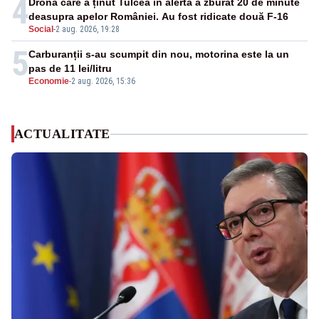
4
Drona care a ținut Tulcea în alertă a zburat 20 de minute
deasupra apelor României. Au fost ridicate două F-16
Social
-
2 aug. 2026, 19:28
5
Carburanții s-au scumpit din nou, motorina este la un
pas de 11 lei/litru
Economie
-
2 aug. 2026, 15:36
ACTUALITATE