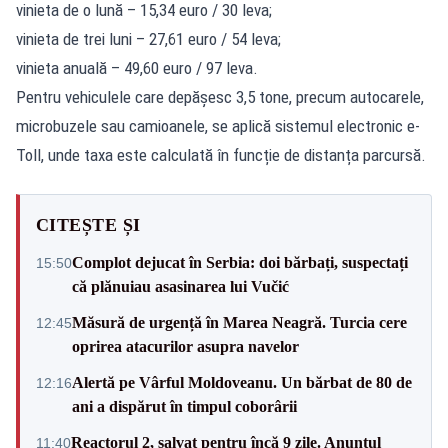
vinieta de o lună – 15,34 euro / 30 leva;
vinieta de trei luni – 27,61 euro / 54 leva;
vinieta anuală – 49,60 euro / 97 leva.
Pentru vehiculele care depășesc 3,5 tone, precum autocarele,
microbuzele sau camioanele, se aplică sistemul electronic e-
Toll, unde taxa este calculată în funcție de distanța parcursă.
CITEȘTE ȘI
Complot dejucat în Serbia: doi bărbați, suspectați
15:50
că plănuiau asasinarea lui Vučić
Măsură de urgență în Marea Neagră. Turcia cere
12:45
oprirea atacurilor asupra navelor
Alertă pe Vârful Moldoveanu. Un bărbat de 80 de
12:16
ani a dispărut în timpul coborârii
Reactorul 2, salvat pentru încă 9 zile. Anunțul
11:40