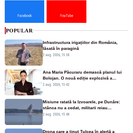
Facebook
YouTube
POPULAR
Infrastructura irigațiilor din România,
lăsată în paragină
2 aug. 2026, 15:38
Ana Maria Păcuraru demască planul lui
Bolojan. O nouă ediție explozivă a
emisiunii „Miza Zilei” la Realitatea PLUS
2 aug. 2026, 15:42
Misiune ratată la Izvoarele, pe Dunăre:
stânca nu a cedat, militarii reiau
detonările luni – VIDEO
2 aug. 2026, 15:48
Drona care a ținut Tulcea în alertă a