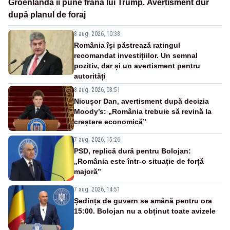
Groenlanda îi pune frână lui Trump. Avertisment dur
după planul de foraj
8 aug. 2026, 10:38
România își păstrează ratingul
recomandat investițiilor. Un semnal
pozitiv, dar și un avertisment pentru
autorități
8 aug. 2026, 08:51
Nicușor Dan, avertisment după decizia
Moody’s: „România trebuie să revină la
creștere economică”
7 aug. 2026, 15:26
PSD, replică dură pentru Bolojan:
„România este într-o situație de forță
majoră”
7 aug. 2026, 14:51
Ședința de guvern se amână pentru ora
15:00. Bolojan nu a obținut toate avizele