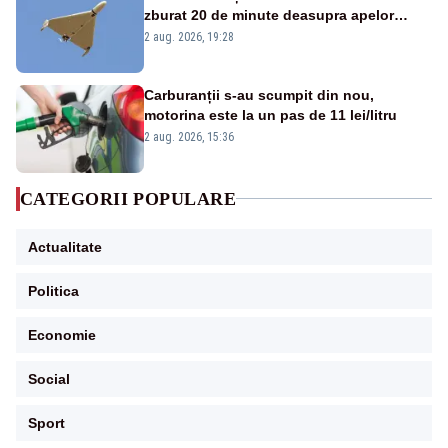
zburat 20 de minute deasupra apelor
României. Au fost ridicate două F-16
2 aug. 2026, 19:28
Carburanții s-au scumpit din nou,
motorina este la un pas de 11 lei/litru
2 aug. 2026, 15:36
CATEGORII POPULARE
Actualitate
Politica
Economie
Social
Sport