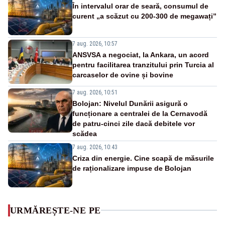
În intervalul orar de seară, consumul de
curent „a scăzut cu 200-300 de megawați”
7 aug. 2026, 10:57
ANSVSA a negociat, la Ankara, un acord
pentru facilitarea tranzitului prin Turcia al
carcaselor de ovine și bovine
7 aug. 2026, 10:51
Bolojan: Nivelul Dunării asigură o
funcționare a centralei de la Cernavodă
de patru-cinci zile dacă debitele vor
scădea
7 aug. 2026, 10:43
Criza din energie. Cine scapă de măsurile
de raționalizare impuse de Bolojan
URMĂREȘTE-NE PE