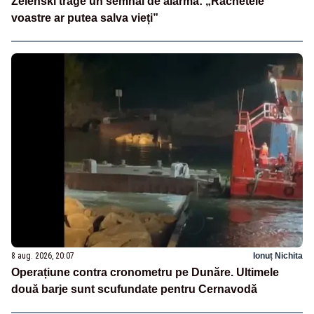
Zelenski trage un semnal de alarmă: „Rachetele
voastre ar putea salva vieți”
8 aug. 2026, 20:07
Ionuț Nichita
Operațiune contra cronometru pe Dunăre. Ultimele
două barje sunt scufundate pentru Cernavodă