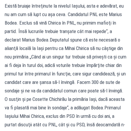
Există bruiaje întreţinute la nivelul Iaşului, asta e adevărat, eu
nu am cum să lupt cu aşa ceva. Candidatul PNL este Marius
Bodea. Exclus să vină Chirica în PNL, nu primim mafioţi în
partid. Însă lucrurile trebuie tranşate cât mai repede“, a
declarat Marius Bodea.Deputatul spune că este necesară o
alianţă locală la Iaşi pentru ca Mihai Chirica să nu câștige din
nou primăria.„Când ai un singur tur trebuie să priveşti ca şi cum
ai fi deja în turul doi, adică voturile trebuie împărţite chiar din
primul tur între primarul în funcţie, care sigur candidează, şi un
candidat care are şansa să-l învingă. Facem 300 de sute de
sondaje şi ne va da candidatul comun care poate să-l învingă.
O susţin și pe Cosette Chichirău la primăria Iaşi, dacă aceasta
va fi plasată mai bine în sondaje“, a adăugat Bodea.Primarul
Iaşiului Mihai Chirica, exclus din PSD în urmă cu doi ani, a
purtat discuţii atât cu PNL, cât şi cu PSD, însă deocamdată n-