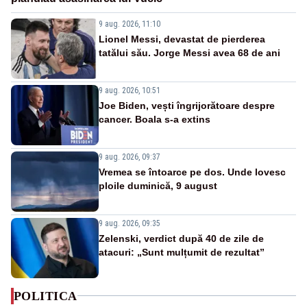
9 aug. 2026, 11:10
Lionel Messi, devastat de pierderea
tatălui său. Jorge Messi avea 68 de ani
9 aug. 2026, 10:51
Joe Biden, vești îngrijorătoare despre
cancer. Boala s-a extins
9 aug. 2026, 09:37
Vremea se întoarce pe dos. Unde lovesc
ploile duminică, 9 august
9 aug. 2026, 09:35
Zelenski, verdict după 40 de zile de
atacuri: „Sunt mulțumit de rezultat”
POLITICA