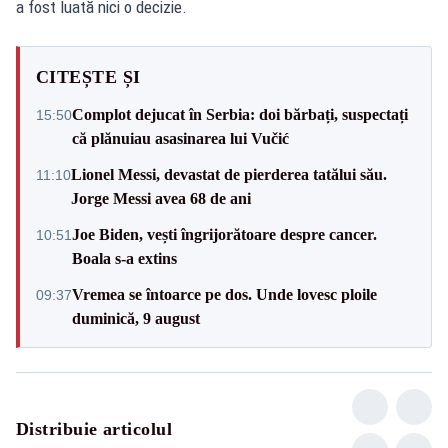
a fost luată nici o decizie.
CITEȘTE ȘI
Complot dejucat în Serbia: doi bărbați, suspectați
15:50
că plănuiau asasinarea lui Vučić
Lionel Messi, devastat de pierderea tatălui său.
11:10
Jorge Messi avea 68 de ani
Joe Biden, vești îngrijorătoare despre cancer.
10:51
Boala s-a extins
Vremea se întoarce pe dos. Unde lovesc ploile
09:37
duminică, 9 august
Distribuie articolul