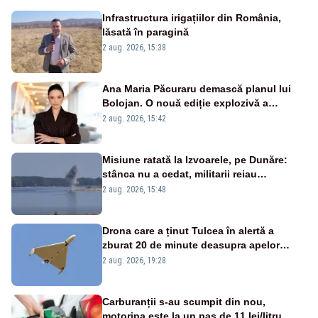
Infrastructura irigațiilor din România,
lăsată în paragină
2 aug. 2026, 15:38
Ana Maria Păcuraru demască planul lui
Bolojan. O nouă ediție explozivă a
emisiunii „Miza Zilei” la Realitatea PLUS
2 aug. 2026, 15:42
Misiune ratată la Izvoarele, pe Dunăre:
stânca nu a cedat, militarii reiau
detonările luni – VIDEO
2 aug. 2026, 15:48
Drona care a ținut Tulcea în alertă a
zburat 20 de minute deasupra apelor
României. Au fost ridicate două F-16
2 aug. 2026, 19:28
Carburanții s-au scumpit din nou,
motorina este la un pas de 11 lei/litru