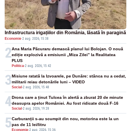
Infrastructura irigațiilor din România, lăsată în paragină
Economie
·
2 aug. 2026, 15:38
2
Ana Maria Păcuraru demască planul lui Bolojan. O nouă
ediție explozivă a emisiunii „Miza Zilei” la Realitatea
PLUS
Politica
-
2 aug. 2026, 15:42
3
Misiune ratată la Izvoarele, pe Dunăre: stânca nu a cedat,
militarii reiau detonările luni – VIDEO
Social
-
2 aug. 2026, 15:48
4
Drona care a ținut Tulcea în alertă a zburat 20 de minute
deasupra apelor României. Au fost ridicate două F-16
Social
-
2 aug. 2026, 19:28
5
Carburanții s-au scumpit din nou, motorina este la un
pas de 11 lei/litru
Economie
-
2 aug. 2026, 15:36