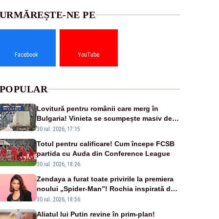
URMĂREȘTE-NE PE
Facebook
YouTube
POPULAR
Lovitură pentru românii care merg în
Bulgaria! Vinieta se scumpește masiv de la
1 august
30 iul. 2026, 17:15
Totul pentru calificare! Cum începe FCSB
partida cu Auda din Conference League
30 iul. 2026, 18:26
Zendaya a furat toate privirile la premiera
noului „Spider-Man”! Rochia inspirată de
pânza de păianjen a făcut senzație
30 iul. 2026, 18:56
Aliatul lui Putin revine în prim-plan!