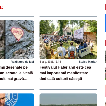
E
Realitatea de Iasi
6 aug. 2026, 13:16
Stoica Marian
imii desenate pe
Festivalul Haferland este cea
n scoate la iveală
mai importantă manifestare
ult mai gravă.
dedicată culturii săsești
i: „Nu este un caz