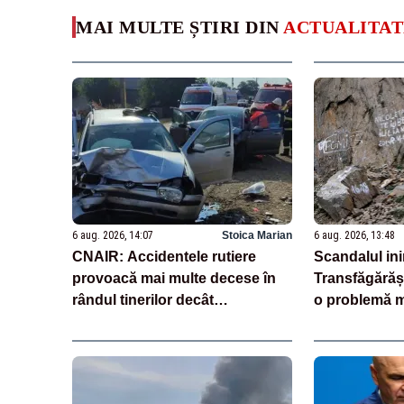
MAI MULTE ȘTIRI DIN
ACTUALITAT
6 aug. 2026, 14:07
Stoica Marian
6 aug. 2026, 13:48
CNAIR: Accidentele rutiere
Scandalul in
provoacă mai multe decese în
Transfăgărășa
rândul tinerilor decât
o problemă m
tuberculoza și drogurile
Ghizii montan
izolat”