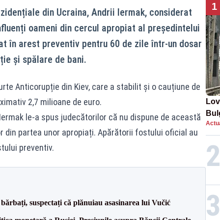
1
ezidențiale din Ucraina, Andrii Iermak, considerat
nfluenți oameni din cercul apropiat al președintelui
at în arest preventiv pentru 60 de zile într-un dosar
ie și spălare de bani.
rte Anticorupție din Kiev, care a stabilit și o cauțiune de
ximativ 2,7 milioane de euro.
Lov
Bul
 Iermak le-a spus judecătorilor că nu dispune de această
Actua
de 
din partea unor apropiați. Apărătorii fostului oficial au
ului preventiv.
bărbați, suspectați că plănuiau asasinarea lui Vučić