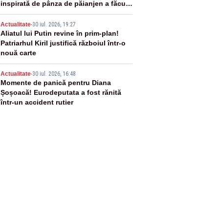
inspirată de pânza de păianjen a făcut
senzație
4
Actualitate
-
30 iul. 2026, 19:27
Aliatul lui Putin revine în prim-plan!
Patriarhul Kiril justifică războiul într-o
nouă carte
5
Actualitate
-
30 iul. 2026, 16:48
Momente de panică pentru Diana
Șoșoacă! Eurodeputata a fost rănită
într-un accident rutier