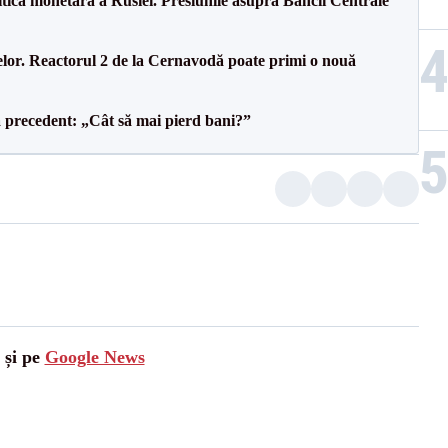
itica monetară a Rusiei. Presiunile asupra Băncii Centrale
elor. Reactorul 2 de la Cernavodă poate primi o nouă
 precedent: „Cât să mai pierd bani?”
 și pe
Google News