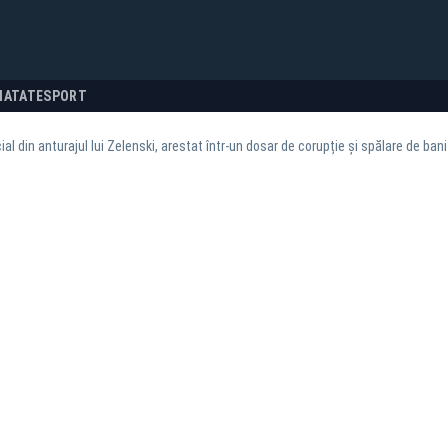
NATATE
SPORT
cial din anturajul lui Zelenski, arestat într-un dosar de corupție și spălare de bani