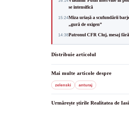
Vladimir Putin intervine în pol
16:14
se intensifică
Miza uriașă a scufundării barj
15:24
„gură de oxigen”
Patronul CFR Cluj, mesaj fără
14:38
Distribuie articolul
Mai multe articole despre
zelenski
anturaj
Urmărește știrile Realitatea de Iasi