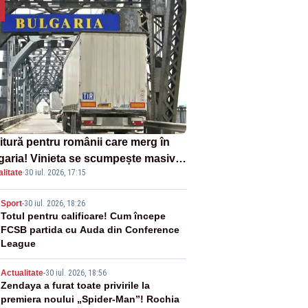
itură pentru românii care merg în
garia! Vinieta se scumpește masiv
litate
·
30 iul. 2026, 17:15
la 1 august
2
Sport
-
30 iul. 2026, 18:26
Totul pentru calificare! Cum începe
FCSB partida cu Auda din Conference
League
3
Actualitate
-
30 iul. 2026, 18:56
Zendaya a furat toate privirile la
premiera noului „Spider-Man”! Rochia