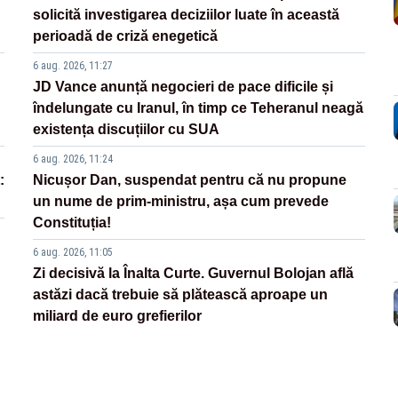
solicită investigarea deciziilor luate în această
perioadă de criză enegetică
6 aug. 2026, 11:27
JD Vance anunță negocieri de pace dificile și
îndelungate cu Iranul, în timp ce Teheranul neagă
existența discuțiilor cu SUA
6 aug. 2026, 11:24
:
Nicușor Dan, suspendat pentru că nu propune
un nume de prim-ministru, așa cum prevede
Constituția!
6 aug. 2026, 11:05
Zi decisivă la Înalta Curte. Guvernul Bolojan află
astăzi dacă trebuie să plătească aproape un
miliard de euro grefierilor