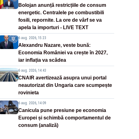
Bolojan anunță restricțiile de consum
energetic. Centralele pe combustibili
fosili, repornite. La ore de vârf se va
apela la importuri - LIVE TEXT
6 aug. 2026, 15:23
Alexandru Nazare, veste bună:
Economia României va crește în 2027,
iar inflația va scădea
6 aug. 2026, 14:43
CNAIR avertizează asupra unui portal
neautorizat din Ungaria care scumpește
rovinieta
6 aug. 2026, 14:09
Canicula pune presiune pe economia
Europei și schimbă comportamentul de
consum (analiză)