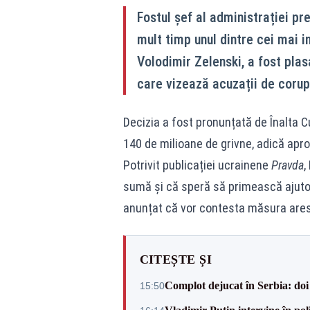
Fostul șef al administrației pr
mult timp unul dintre cei mai i
Volodimir Zelenski, a fost plas
care vizează acuzații de corupț
Decizia a fost pronunțată de Înalta Cu
140 de milioane de grivne, adică apro
Potrivit publicației ucrainene
Pravda
,
sumă și că speră să primească ajutor 
anunțat că vor contesta măsura arest
CITEȘTE ȘI
Complot dejucat în Serbia: doi 
15:50