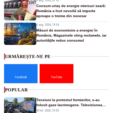
6 aug. 2026, 07:32
Consum uriaș de energie miercuri seară:
România a fost nevoită să importe
aproape o treime din necesar
5 aug. 2026, 19:54
Măsuri de economisire a energiei în
România. Magazinele sting reclamele, iar
autoritățile reduc consumul
URMĂREȘTE-NE PE
Facebook
YouTube
POPULAR
Tensiuni la protestul fermierilor, s-au
folosit gaze lacrimogene. Televiziunea
Poporului face apel la calm – LIVE TEXT
30 iul. 2026, 10:20