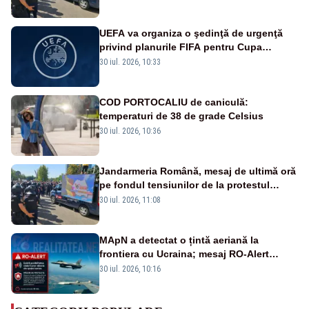
UEFA va organiza o şedinţă de urgenţă
privind planurile FIFA pentru Cupa
Mondială
30 iul. 2026, 10:33
COD PORTOCALIU de caniculă:
temperaturi de 38 de grade Celsius
30 iul. 2026, 10:36
Jandarmeria Română, mesaj de ultimă oră
pe fondul tensiunilor de la protestul
masiv al fermierilor - VIDEO
30 iul. 2026, 11:08
MApN a detectat o țintă aeriană la
frontiera cu Ucraina; mesaj RO-Alert
transmis în județul Tulcea
30 iul. 2026, 10:16