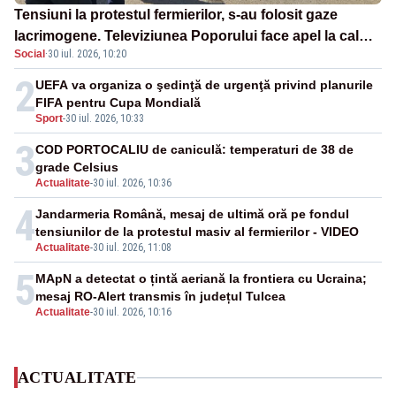
Tensiuni la protestul fermierilor, s-au folosit gaze
lacrimogene. Televiziunea Poporului face apel la calm
Social
·
30 iul. 2026, 10:20
– LIVE TEXT
2
UEFA va organiza o şedinţă de urgenţă privind planurile
FIFA pentru Cupa Mondială
Sport
-
30 iul. 2026, 10:33
3
COD PORTOCALIU de caniculă: temperaturi de 38 de
grade Celsius
Actualitate
-
30 iul. 2026, 10:36
4
Jandarmeria Română, mesaj de ultimă oră pe fondul
tensiunilor de la protestul masiv al fermierilor - VIDEO
Actualitate
-
30 iul. 2026, 11:08
5
MApN a detectat o țintă aeriană la frontiera cu Ucraina;
mesaj RO-Alert transmis în județul Tulcea
Actualitate
-
30 iul. 2026, 10:16
ACTUALITATE