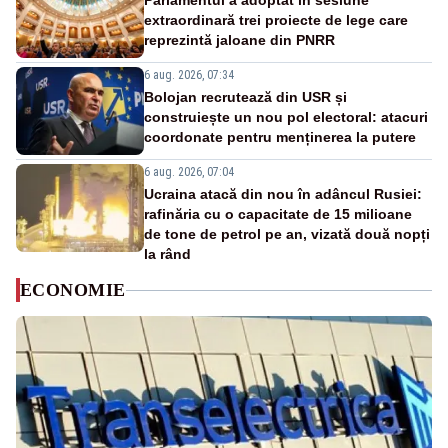
Parlamentul a adoptat în sesiune
extraordinară trei proiecte de lege care
reprezintă jaloane din PNRR
6 aug. 2026, 07:34
Bolojan recrutează din USR și
construiește un nou pol electoral: atacuri
coordonate pentru menținerea la putere
6 aug. 2026, 07:04
Ucraina atacă din nou în adâncul Rusiei:
rafinăria cu o capacitate de 15 milioane
de tone de petrol pe an, vizată două nopți
la rând
ECONOMIE