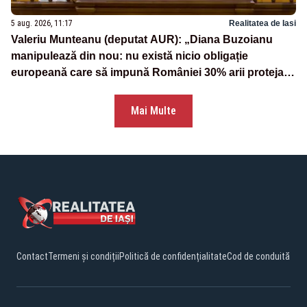
5 aug. 2026, 11:17
Realitatea de Iasi
Valeriu Munteanu (deputat AUR): „Diana Buzoianu
manipulează din nou: nu există nicio obligație
europeană care să impună României 30% arii protejate
și 10% protecție strictă”
Mai Multe
Contact
Termeni și condiții
Politică de confidențialitate
Cod de conduită