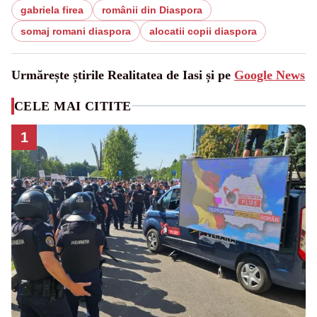
gabriela firea
românii din Diaspora
somaj romani diaspora
alocatii copii diaspora
Urmărește știrile Realitatea de Iasi și pe
Google News
CELE MAI CITITE
1