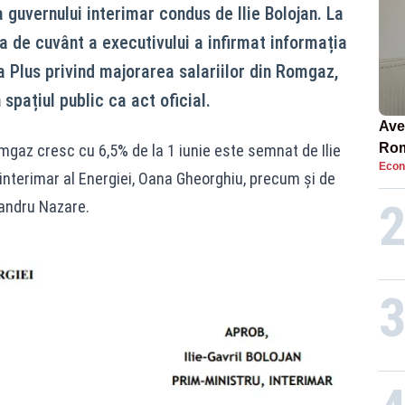
guvernului interimar condus de Ilie Bolojan. La
 de cuvânt a executivului a infirmat informația
a Plus privind majorarea salariilor din Romgaz,
spațiul public ca act oficial.
Ave
Rom
mgaz cresc cu 6,5% de la 1 iunie este semnat de Ilie
Econ
să 
 interimar al Energiei, Oana Gheorghiu, precum și de
în 4
xandru Nazare.