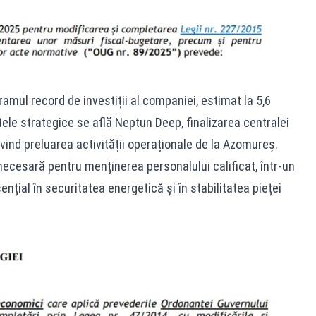
amul record de investiții al companiei, estimat la 5,6
ctele strategice se află Neptun Deep, finalizarea centralei
rivind preluarea activității operaționale de la Azomureș.
ecesară pentru menținerea personalului calificat, într-un
țial în securitatea energetică și în stabilitatea pieței