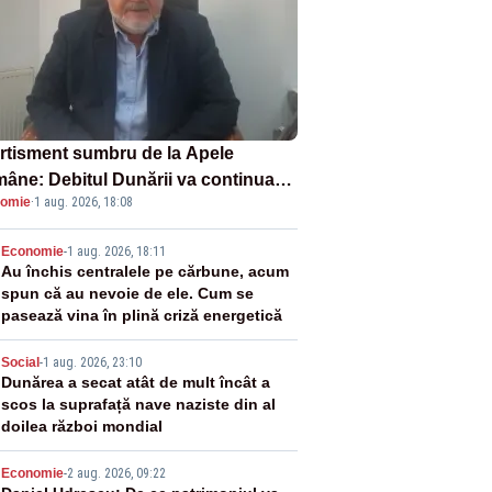
rtisment sumbru de la Apele
âne: Debitul Dunării va continua
omie
·
1 aug. 2026, 18:08
scadă. Cernavodă s-ar putea închide
 zile
2
Economie
-
1 aug. 2026, 18:11
Au închis centralele pe cărbune, acum
spun că au nevoie de ele. Cum se
pasează vina în plină criză energetică
3
Social
-
1 aug. 2026, 23:10
Dunărea a secat atât de mult încât a
scos la suprafață nave naziste din al
doilea război mondial
Economie
-
2 aug. 2026, 09:22