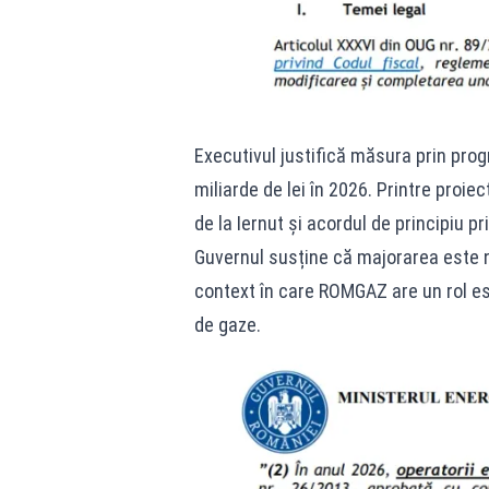
Executivul justifică măsura prin progr
miliarde de lei în 2026. Printre proie
de la Iernut și acordul de principiu p
Guvernul susține că majorarea este n
context în care ROMGAZ are un rol esen
de gaze.