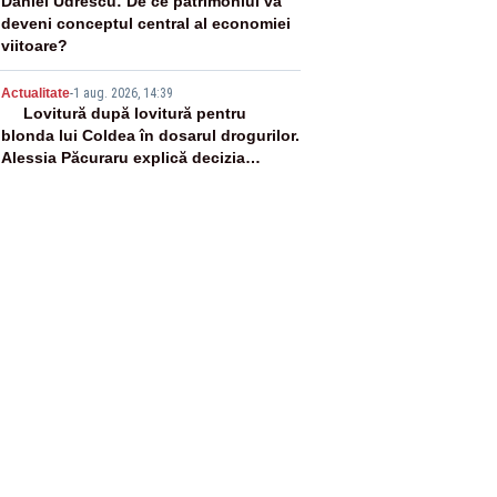
4
Daniel Udrescu: De ce patrimoniul va
deveni conceptul central al economiei
viitoare?
5
Actualitate
-
1 aug. 2026, 14:39
Lovitură după lovitură pentru
blonda lui Coldea în dosarul drogurilor.
Alessia Păcuraru explică decizia
magistraților