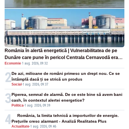
România în alertă energetică | Vulnerabilitatea de pe
Dunăre care pune în pericol Centrala Cernavodă era
Economie
·
1 aug. 2026, 09:32
cunoscută de pe vremea lui Ceaușescu
2
De azi, milioane de români primesc un drept nou. Ce se
întâmplă dacă ți se strică un produs
Social
-
1 aug. 2026, 09:37
3
Piperea, semnal de alarmă. De ce este bine să avem bani
cash, în contextul alertei energetice?
Politica
-
1 aug. 2026, 09:39
4
România, la limita tehnică a importurilor de energie.
Prețurile cresc alarmant - Analiză Realitatea Plus
Actualitate
-
1 aug. 2026, 09:46