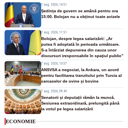
7 aug. 2026, 14:51
Ședința de guvern se amână pentru ora
15:00. Bolojan nu a obținut toate avizele
7 aug. 2026, 11:51
Bolojan, despre legea salarizării: „Ar
putea fi adoptată în perioada următoare.
S-a întârziat depunerea din cauza unor
discursuri iresponsabile în spaţiul public”
7 aug. 2026, 10:57
ANSVSA a negociat, la Ankara, un acord
pentru facilitarea tranzitului prin Turcia al
carcaselor de ovine și bovine
7 aug. 2026, 09:49
Senatorii și deputații rămân la muncă.
Sesiunea extraordinară, prelungită până
la votul pe legea salarizării
ECONOMIE