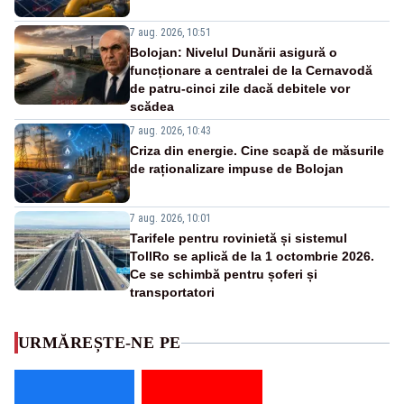
7 aug. 2026, 10:51
Bolojan: Nivelul Dunării asigură o
funcționare a centralei de la Cernavodă
de patru-cinci zile dacă debitele vor
scădea
7 aug. 2026, 10:43
Criza din energie. Cine scapă de măsurile
de raționalizare impuse de Bolojan
7 aug. 2026, 10:01
Tarifele pentru rovinietă și sistemul
TollRo se aplică de la 1 octombrie 2026.
Ce se schimbă pentru șoferi și
transportatori
URMĂREȘTE-NE PE