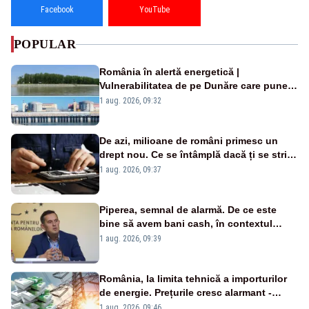
Facebook
YouTube
POPULAR
România în alertă energetică |
Vulnerabilitatea de pe Dunăre care pune
în pericol Centrala Cernavodă era
1 aug. 2026, 09:32
cunoscută de pe vremea lui Ceaușescu
De azi, milioane de români primesc un
drept nou. Ce se întâmplă dacă ți se strică
un produs
1 aug. 2026, 09:37
Piperea, semnal de alarmă. De ce este
bine să avem bani cash, în contextul
alertei energetice?
1 aug. 2026, 09:39
România, la limita tehnică a importurilor
de energie. Prețurile cresc alarmant -
Analiză Realitatea Plus
1 aug. 2026, 09:46