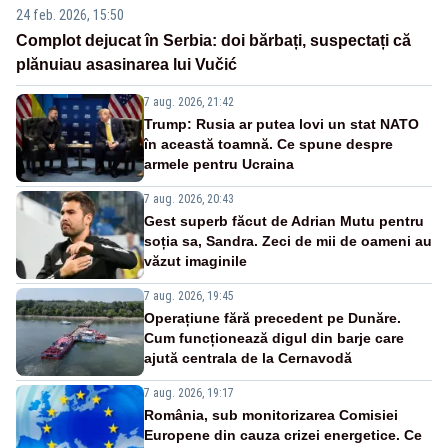
24 feb. 2026, 15:50
Complot dejucat în Serbia: doi bărbați, suspectați că
plănuiau asasinarea lui Vučić
7 aug. 2026, 21:42
Trump: Rusia ar putea lovi un stat NATO
în această toamnă. Ce spune despre
armele pentru Ucraina
7 aug. 2026, 20:43
Gest superb făcut de Adrian Mutu pentru
soția sa, Sandra. Zeci de mii de oameni au
văzut imaginile
7 aug. 2026, 19:45
Operațiune fără precedent pe Dunăre.
Cum funcționează digul din barje care
ajută centrala de la Cernavodă
7 aug. 2026, 19:17
România, sub monitorizarea Comisiei
Europene din cauza crizei energetice. Ce