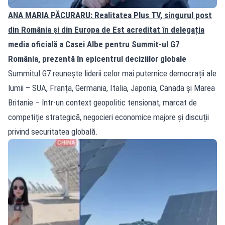
ANA MARIA PĂCURARU: Realitatea Plus TV, singurul post
din România și din Europa de Est acreditat în delegația
media oficială a Casei Albe pentru Summit-ul G7
România, prezentă în epicentrul deciziilor globale
Summitul G7 reunește liderii celor mai puternice democrații ale
lumii – SUA, Franța, Germania, Italia, Japonia, Canada și Marea
Britanie – într-un context geopolitic tensionat, marcat de
competiție strategică, negocieri economice majore și discuții
privind securitatea globală.