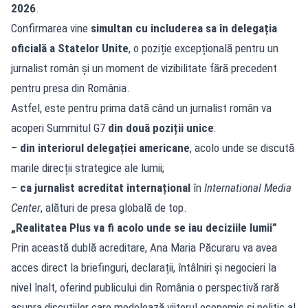
2026
.
Confirmarea vine
simultan cu includerea sa în delegația
oficială a Statelor Unite
, o poziție excepțională pentru un
jurnalist român și un moment de vizibilitate fără precedent
pentru presa din România.
Astfel, este pentru prima dată când un jurnalist român va
acoperi Summitul G7
din două poziții unice
:
–
din interiorul delegației americane
, acolo unde se discută
marile direcții strategice ale lumii;
–
ca jurnalist acreditat internațional
în
International Media
Center
, alături de presa globală de top.
„Realitatea Plus va fi acolo unde se iau deciziile lumii”
Prin această dublă acreditare, Ana Maria Păcuraru va avea
acces direct la briefinguri, declarații, întâlniri și negocieri la
nivel înalt, oferind publicului din România o perspectivă rară
asupra discuțiilor care modelează viitorul economic și politic al