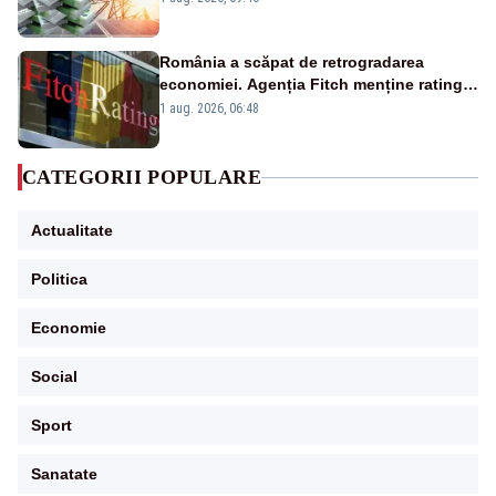
România a scăpat de retrogradarea
economiei. Agenția Fitch menține ratingul
„BBB-” cu perspectivă negativă
1 aug. 2026, 06:48
CATEGORII POPULARE
Actualitate
Politica
Economie
Social
Sport
Sanatate