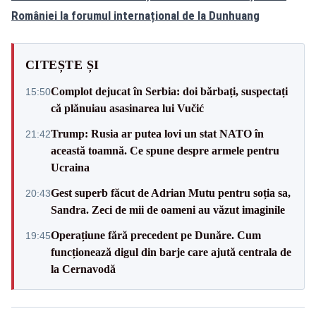
României la forumul internațional de la Dunhuang
CITEȘTE ȘI
Complot dejucat în Serbia: doi bărbați, suspectați
15:50
că plănuiau asasinarea lui Vučić
Trump: Rusia ar putea lovi un stat NATO în
21:42
această toamnă. Ce spune despre armele pentru
Ucraina
Gest superb făcut de Adrian Mutu pentru soția sa,
20:43
Sandra. Zeci de mii de oameni au văzut imaginile
Operațiune fără precedent pe Dunăre. Cum
19:45
funcționează digul din barje care ajută centrala de
la Cernavodă