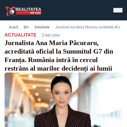
Acasă
Știri
Actualitate
Jurnalista Ana Maria Păcuraru, acreditată oficial la Summitul G7 din Franța. România intră în cercul restrâns al marilor decidenți ai lumii
·
ACTUALITATE
2 min citire
Jurnalista Ana Maria Păcuraru,
acreditată oficial la Summitul G7 din
Franța. România intră în cercul
restrâns al marilor decidenți ai lumii