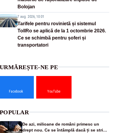
Bolojan
7 aug. 2026, 10:01
Tarifele pentru rovinietă și sistemul
TollRo se aplică de la 1 octombrie 2026.
Ce se schimbă pentru șoferi și
transportatori
URMĂREȘTE-NE PE
Facebook
YouTube
POPULAR
De azi, milioane de români primesc un
drept nou. Ce se întâmplă dacă ți se strică