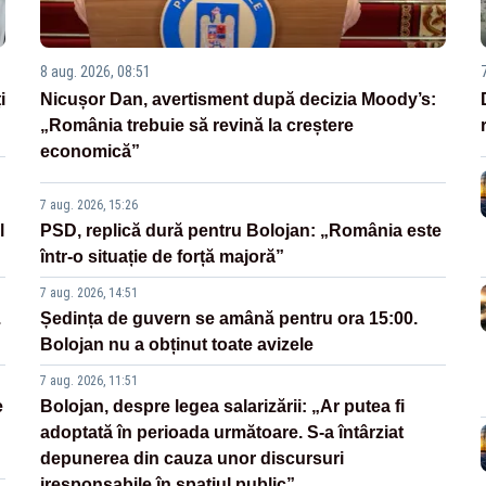
8 aug. 2026, 08:51
i
Nicușor Dan, avertisment după decizia Moody’s:
„România trebuie să revină la creștere
economică”
7 aug. 2026, 15:26
l
PSD, replică dură pentru Bolojan: „România este
într-o situație de forță majoră”
7 aug. 2026, 14:51
.
Ședința de guvern se amână pentru ora 15:00.
Bolojan nu a obținut toate avizele
7 aug. 2026, 11:51
e
Bolojan, despre legea salarizării: „Ar putea fi
adoptată în perioada următoare. S-a întârziat
depunerea din cauza unor discursuri
iresponsabile în spaţiul public”