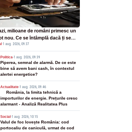
azi, milioane de români primesc un
pt nou. Ce se întâmplă dacă ți se
l
·
1 aug. 2026, 09:37
ică un produs
2
Politica
-
1 aug. 2026, 09:39
Piperea, semnal de alarmă. De ce este
bine să avem bani cash, în contextul
alertei energetice?
3
Actualitate
-
1 aug. 2026, 09:46
România, la limita tehnică a
importurilor de energie. Prețurile cresc
alarmant - Analiză Realitatea Plus
4
Social
-
1 aug. 2026, 10:15
Valul de foc lovește România: cod
portocaliu de caniculă, urmat de cod