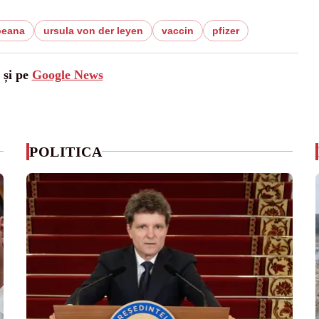
peana
ursula von der leyen
vaccin
pfizer
 și pe
Google News
POLITICA