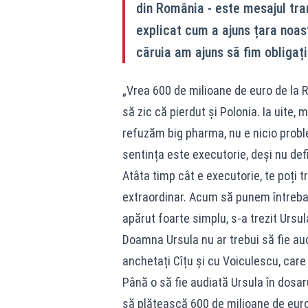
din România - este mesajul tra
explicat cum a ajuns țara noa
căruia am ajuns să fim obligaț
„Vrea 600 de milioane de euro de la R
să zic că pierdut și Polonia. Ia uite, 
refuzăm big pharma, nu e nicio probl
sentința este executorie, deși nu defi
Atâta timp cât e executorie, te poți t
extraordinar. Acum să punem întreba
apărut foarte simplu, s-a trezit Urs
Doamna Ursula nu ar trebui să fie aud
anchetați Cîțu și cu Voiculescu, care 
Până o să fie audiată Ursula în dosa
să plătească 600 de milioane de euro