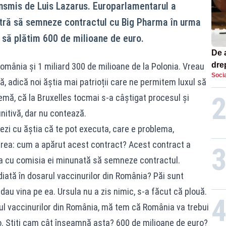
nsmis de Luis Lazarus. Europarlamentarul a
stră să semneze contractul cu Big Pharma în urma
i să plătim 600 de milioane de euro.
De 
dre
omânia și 1 miliard 300 de milioane de la Polonia. Vreau
Socia
str
mă, adică noi ăștia mai patrioții care ne permitem luxul să
emă, că la Bruxelles tocmai s-a câștigat procesul și
nitivă, dar nu contează.
rezi cu ăștia că te pot executa, care e problema,
rea: cum a apărut acest contract? Acest contract a
ula cu comisia ei minunată să semneze contractul.
iată în dosarul vaccinurilor din România? Păi sunt
dau vina pe ea. Ursula nu a zis nimic, s-a făcut că plouă.
rul vaccinurilor din România, mă tem că România va trebui
. Știți cam cât înseamnă asta? 600 de milioane de euro?