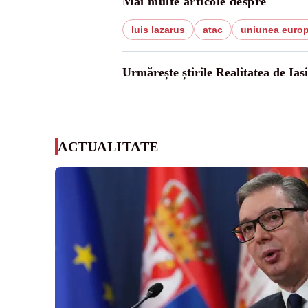
Mai multe articole despre
luis lazarus
atac
uniunea euro
Urmărește știrile Realitatea de Iasi
ACTUALITATE