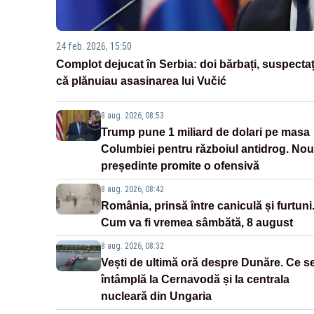
24 feb. 2026, 15:50
Complot dejucat în Serbia: doi bărbați, suspectaț
că plănuiau asasinarea lui Vučić
8 aug. 2026, 08:53
Trump pune 1 miliard de dolari pe masa
Columbiei pentru războiul antidrog. Nou
președinte promite o ofensivă
8 aug. 2026, 08:42
România, prinsă între caniculă și furtuni
Cum va fi vremea sâmbătă, 8 august
8 aug. 2026, 08:32
Vești de ultimă oră despre Dunăre. Ce s
întâmplă la Cernavodă și la centrala
nucleară din Ungaria