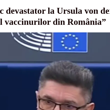
c devastator la Ursula von de
ul vaccinurilor din România”