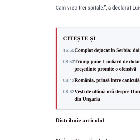
Cam vreo trei spitale.”, a declarat Lu
CITEȘTE ȘI
Complot dejucat în Serbia: doi 
15:50
Trump pune 1 miliard de dolar
08:53
președinte promite o ofensivă
România, prinsă între caniculă
08:42
Vești de ultimă oră despre Dun
08:32
din Ungaria
Distribuie articolul