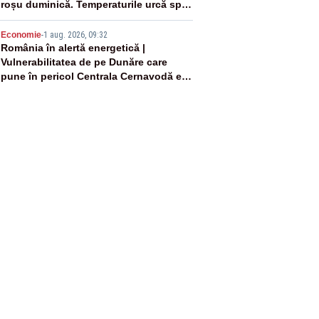
roșu duminică. Temperaturile urcă spre
40°C
5
Economie
-
1 aug. 2026, 09:32
România în alertă energetică |
Vulnerabilitatea de pe Dunăre care
pune în pericol Centrala Cernavodă era
cunoscută de pe vremea lui Ceaușescu