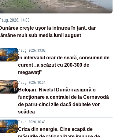
7 aug. 2026, 14:03
Dunărea crește ușor la intrarea în țară, dar
rămâne mult sub media lunii august
7 aug. 2026, 13:02
În intervalul orar de seară, consumul de
curent „a scăzut cu 200-300 de
megawați”
7 aug. 2026, 10:51
Bolojan: Nivelul Dunării asigură o
funcționare a centralei de la Cernavodă
de patru-cinci zile dacă debitele vor
scădea
7 aug. 2026, 10:43
Criza din energie. Cine scapă de
măsurile de raționalizare impuse de