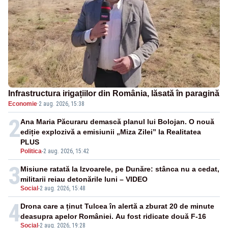
Infrastructura irigațiilor din România, lăsată în paragină
Economie
·
2 aug. 2026, 15:38
2
Ana Maria Păcuraru demască planul lui Bolojan. O nouă
ediție explozivă a emisiunii „Miza Zilei” la Realitatea
PLUS
Politica
-
2 aug. 2026, 15:42
3
Misiune ratată la Izvoarele, pe Dunăre: stânca nu a cedat,
militarii reiau detonările luni – VIDEO
Social
-
2 aug. 2026, 15:48
4
Drona care a ținut Tulcea în alertă a zburat 20 de minute
deasupra apelor României. Au fost ridicate două F-16
Social
-
2 aug. 2026, 19:28