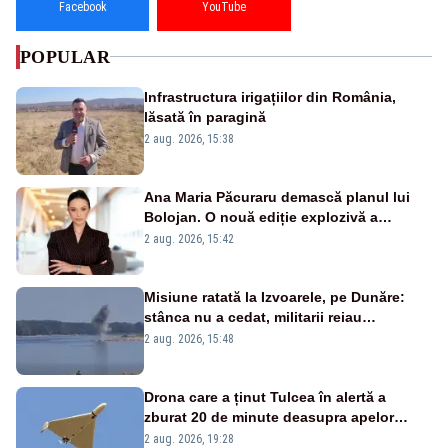
Facebook
YouTube
POPULAR
Infrastructura irigațiilor din România,
lăsată în paragină
2 aug. 2026, 15:38
Ana Maria Păcuraru demască planul lui
Bolojan. O nouă ediție explozivă a
emisiunii „Miza Zilei” la Realitatea PLUS
2 aug. 2026, 15:42
Misiune ratată la Izvoarele, pe Dunăre:
stânca nu a cedat, militarii reiau
detonările luni – VIDEO
2 aug. 2026, 15:48
Drona care a ținut Tulcea în alertă a
zburat 20 de minute deasupra apelor
României. Au fost ridicate două F-16
2 aug. 2026, 19:28