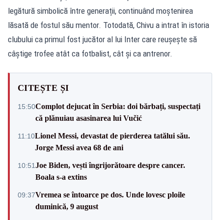
legătură simbolică între generații, continuând moștenirea
lăsată de fostul său mentor. Totodată, Chivu a intrat în istoria
clubului ca primul fost jucător al lui Inter care reușește să
câștige trofee atât ca fotbalist, cât și ca antrenor.
CITEȘTE ȘI
Complot dejucat în Serbia: doi bărbați, suspectați
15:50
că plănuiau asasinarea lui Vučić
Lionel Messi, devastat de pierderea tatălui său.
11:10
Jorge Messi avea 68 de ani
Joe Biden, vești îngrijorătoare despre cancer.
10:51
Boala s-a extins
Vremea se întoarce pe dos. Unde lovesc ploile
09:37
duminică, 9 august