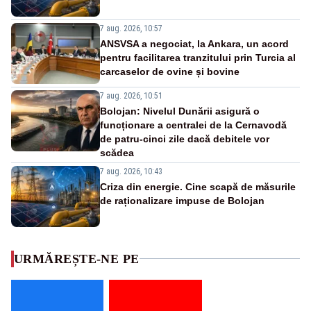
7 aug. 2026, 10:57
ANSVSA a negociat, la Ankara, un acord
pentru facilitarea tranzitului prin Turcia al
carcaselor de ovine și bovine
7 aug. 2026, 10:51
Bolojan: Nivelul Dunării asigură o
funcționare a centralei de la Cernavodă
de patru-cinci zile dacă debitele vor
scădea
7 aug. 2026, 10:43
Criza din energie. Cine scapă de măsurile
de raționalizare impuse de Bolojan
URMĂREȘTE-NE PE