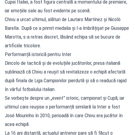
Cupei Italiei, a fost figura centrală a momentului de premiere,
iar emoțiile sale au fost evidente pe scenă.
Chivu a urcat ultimul, alături de Lautaro Martínez și Nicolò
Barella. După ce a primit medalia și l-a îmbrățișat pe Giuseppe
Marotta, s-a retras discret, lăsând echipa să se bucure de
artificiile tricolore.
Performanță istorică pentru Inter
Dincolo de tactică și de evoluțiile jucătorilor, presa italiană
subliniază că Chivu a reușit să revitalizeze o echipă afectată
după finala de Liga Campionilor pierdută și să o readucă rapid
în vârful fotbalului italian.
Se vorbește despre un „event” istoric, campionat și Cupă, iar
ultimul care reușise o performanță similară la Inter a fost
José Mourinho în 2010, perioadă în care Chivu era jucător în
acea echipă.
La 16 ani distanță, actualul antrenor pare să fi făcut o