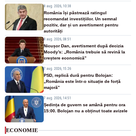
8 aug. 2026, 10:38
România își păstrează ratingul
recomandat investițiilor. Un semnal
pozitiv, dar și un avertisment pentru
autorități
8 aug. 2026, 08:51
Nicușor Dan, avertisment după decizia
Moody’s: „România trebuie să revină la
creștere economică”
7 aug. 2026, 15:26
PSD, replică dură pentru Bolojan:
„România este într-o situație de forță
majoră”
7 aug. 2026, 14:51
Ședința de guvern se amână pentru ora
15:00. Bolojan nu a obținut toate avizele
ECONOMIE