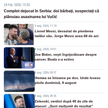
24 feb. 2026, 15:50
Complot dejucat în Serbia: doi bărbați, suspectați că
plănuiau asasinarea lui Vučić
9 aug. 2026, 11:10
Lionel Messi, devastat de pierderea
tatălui său. Jorge Messi avea 68 de ani
9 aug. 2026, 10:51
Joe Biden, vești îngrijorătoare despre
cancer. Boala s-a extins
9 aug. 2026, 09:37
Vremea se întoarce pe dos. Unde lovesc
ploile duminică, 9 august
9 aug. 2026, 09:35
Zelenski, verdict după 40 de zile de
atacuri: „Sunt mulțumit de rezultat”