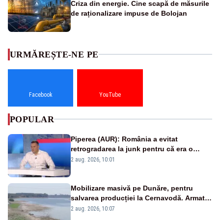
Criza din energie. Cine scapă de măsurile
de raționalizare impuse de Bolojan
URMĂREȘTE-NE PE
Facebook
YouTube
POPULAR
Piperea (AUR): România a evitat
retrogradarea la junk pentru că era o
catastrofă pentru bănci și fondurile de
2 aug. 2026, 10:01
pensii
Mobilizare masivă pe Dunăre, pentru
salvarea producției la Cernavodă. Armata
va detona o stâncă și va devia apa
2 aug. 2026, 10:07
fluviului - IMAGINI AERIENE