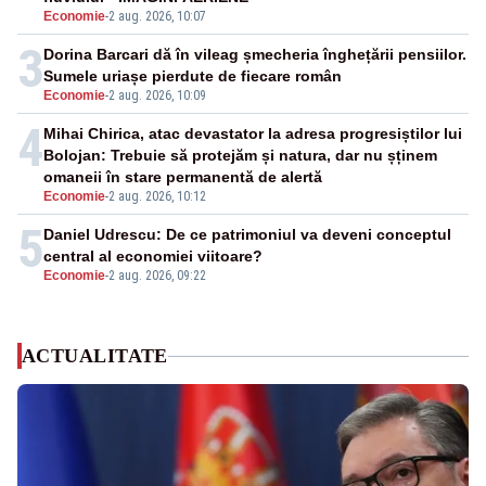
Economie
-
2 aug. 2026, 10:07
3
Dorina Barcari dă în vileag șmecheria înghețării pensiilor.
Sumele uriașe pierdute de fiecare român
Economie
-
2 aug. 2026, 10:09
4
Mihai Chirica, atac devastator la adresa progresiștilor lui
Bolojan: Trebuie să protejăm și natura, dar nu șținem
omaneii în stare permanentă de alertă
Economie
-
2 aug. 2026, 10:12
5
Daniel Udrescu: De ce patrimoniul va deveni conceptul
central al economiei viitoare?
Economie
-
2 aug. 2026, 09:22
ACTUALITATE