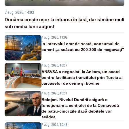
7 aug. 2026, 14:03
Dunărea crește ușor la intrarea în țară, dar rămâne mult
sub media lunii august
7 aug. 2026, 13:02
În intervalul orar de seară, consumul de
curent „a scăzut cu 200-300 de megawați”
7 aug. 2026, 10:57
ANSVSA a negociat, la Ankara, un acord
pentru facilitarea tranzitului prin Turcia al
carcaselor de ovine și bovine
7 aug. 2026, 10:51
Bolojan: Nivelul Dunării asigură o
funcționare a centralei de la Cernavodă
de patru-cinci zile dacă debitele vor
scădea
7 aug. 2026, 10:43