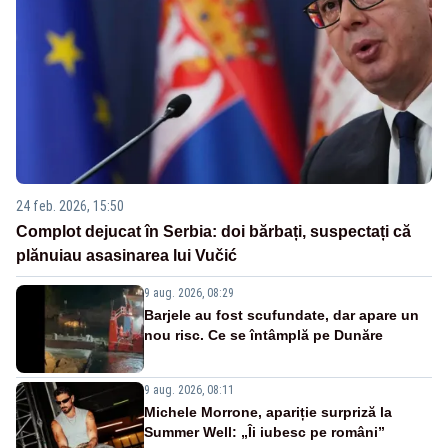
24 feb. 2026, 15:50
Complot dejucat în Serbia: doi bărbați, suspectați că
plănuiau asasinarea lui Vučić
9 aug. 2026, 08:29
Barjele au fost scufundate, dar apare un
nou risc. Ce se întâmplă pe Dunăre
9 aug. 2026, 08:11
Michele Morrone, apariție surpriză la
Summer Well: „Îi iubesc pe români”