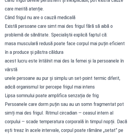
care merită atenție.
Când frigul nu are o cauză medicală
Există persoane care simt mai des frigul fără să aibă o
problemă de sănătate. Specialiștii explică faptul că:
masa musculară redusă poate face corpul mai puțin eficient
în a produce și păstra căldura
acest lucru este întâlnit mai des la femei și la persoanele în
vârstă
unele persoane au pur și simplu un set-point termic diferit,
adică organismul lor percepe frigul mai intens
Lipsa somnului poate amplifica senzația de frig
Persoanele care dorm puțin sau au un somn fragmentat pot
simți mai des frigul. Ritmul circadian — ceasul intern al
corpului — scade temperatura corporală în timpul nopții. Dacă
ești treaz în acele intervale, corpul poate rămâne „setat” pe