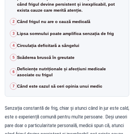
când frigul devine persistent și inexplicabil, pot
exista cauze care merită atenție.
Când frigul nu are o cauză medicală
2
Lipsa somnului poate amplifica senzația de frig
3
Circulația deficitară a sângelui
4
Scăderea bruscă în greutate
5
Deficiențe nutriționale și afecțiuni medicale
6
asociate cu frigul
Când este cazul să ceri opinia unui medic
7
Senzația constantă de frig, chiar și atunci când în jur este cald,
este o experiență comună pentru multe persoane. Deși uneori
pare doar o particularitate personală, medicii spun că, atunci
când frigul devine persistent și inexplicabil, pot exista cauze