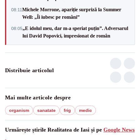
Michele Morrone, apariție surpriză la Summer
08:11
Well: „Îi iubesc pe români”
„E idolul meu, dar m-a speriat puțin”. Adversarul
08:05
lui David Popovici, impresionat de român
Distribuie articolul
Mai multe articole despre
organism
sanatate
frig
medic
Urmărește știrile Realitatea de Iasi și pe
Google News