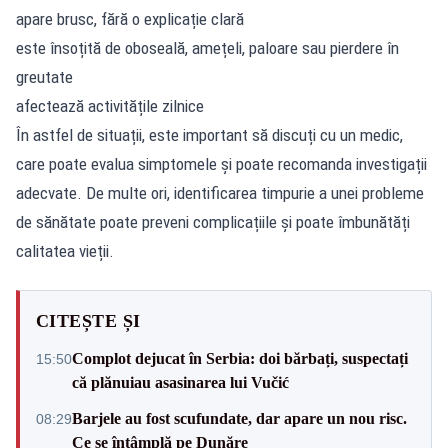
apare brusc, fără o explicație clară
este însoțită de oboseală, amețeli, paloare sau pierdere în
greutate
afectează activitățile zilnice
În astfel de situații, este important să discuți cu un medic,
care poate evalua simptomele și poate recomanda investigații
adecvate. De multe ori, identificarea timpurie a unei probleme
de sănătate poate preveni complicațiile și poate îmbunătăți
calitatea vieții.
CITEȘTE ȘI
Complot dejucat în Serbia: doi bărbați, suspectați
15:50
că plănuiau asasinarea lui Vučić
Barjele au fost scufundate, dar apare un nou risc.
08:29
Ce se întâmplă pe Dunăre