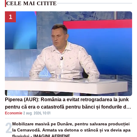
CELE MAI CITITE
1
Piperea (AUR): România a evitat retrogradarea la junk
pentru că era o catastrofă pentru bănci și fondurile de
Economie
·
2 aug. 2026, 10:01
pensii
2
Mobilizare masivă pe Dunăre, pentru salvarea producției
la Cernavodă. Armata va detona o stâncă și va devia apa
fluviului - IMAGINI AERIENE