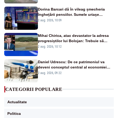
Dorina Barcari dă în vileag șmecheria
înghețării pensiilor. Sumele uriașe
pierdute de fiecare român
2 aug. 2026, 10:09
Mihai Chirica, atac devastator la adresa
progresiștilor lui Bolojan: Trebuie să
protejăm și natura, dar nu șținem omaneii
2 aug. 2026, 10:12
în stare permanentă de alertă
Daniel Udrescu: De ce patrimoniul va
deveni conceptul central al economiei
viitoare?
2 aug. 2026, 09:22
CATEGORII POPULARE
Actualitate
Politica