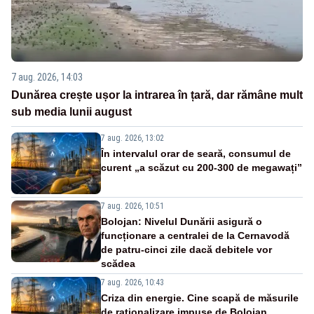
7 aug. 2026, 14:03
Dunărea crește ușor la intrarea în țară, dar rămâne mult
sub media lunii august
7 aug. 2026, 13:02
În intervalul orar de seară, consumul de
curent „a scăzut cu 200-300 de megawați”
7 aug. 2026, 10:51
Bolojan: Nivelul Dunării asigură o
funcționare a centralei de la Cernavodă
de patru-cinci zile dacă debitele vor
scădea
7 aug. 2026, 10:43
Criza din energie. Cine scapă de măsurile
de raționalizare impuse de Bolojan