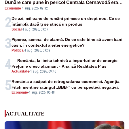
Dunăre care pune în pericol Centrala Cernavodă era
Economie
·
1 aug. 2026, 09:32
cunoscută de pe vremea lui Ceaușescu
2
De azi, milioane de români primesc un drept nou. Ce se
întâmplă dacă ți se strică un produs
Social
-
1 aug. 2026, 09:37
3
Piperea, semnal de alarmă. De ce este bine să avem bani
cash, în contextul alertei energetice?
Politica
-
1 aug. 2026, 09:39
4
România, la limita tehnică a importurilor de energie.
Prețurile cresc alarmant - Analiză Realitatea Plus
Actualitate
-
1 aug. 2026, 09:46
5
România a scăpat de retrogradarea economiei. Agenția
Fitch menține ratingul „BBB-” cu perspectivă negativă
Economie
-
1 aug. 2026, 06:48
ACTUALITATE