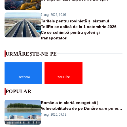
7 aug. 2026, 10:01
Tarifele pentru rovinietă și sistemul
TollRo se aplică de la 1 octombrie 2026.
Ce se schimbă pentru șoferi și
transportatori
URMĂREȘTE-NE PE
Facebook
YouTube
POPULAR
România în alertă energetică |
Vulnerabilitatea de pe Dunăre care pune
în pericol Centrala Cernavodă era
1 aug. 2026, 09:32
cunoscută de pe vremea lui Ceaușescu