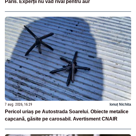
Paris. Experții nu văd rival pentru aur
7 aug. 2026, 16:29
Ionuț Nichita
Pericol uriaș pe Autostrada Soarelui. Obiecte metalice
capcană, găsite pe carosabil. Avertisment CNAIR