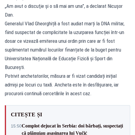
„Am avut o discuţie şi o să mai am una”, a declarat Nicușor
Dan.
Generalul Vlad Gheorghiță a fost audiat marți la DNA militar,
fiind suspectat de complicitate la uzurparea funcției într-un
dosar ce vizează emiterea unui ordin prin care ar fi fost
suplimentat numărul locurilor finanțate de la buget pentru
Universitatea Națională de Educație Fizică și Sport din
București.
Potrivit anchetatorilor, măsura ar fi vizat candidați inițial
admiși pe locuri cu taxă. Ancheta este în desfășurare, iar
procurorii continuă cercetările în acest caz.
CITEȘTE ȘI
Complot dejucat în Serbia: doi bărbați, suspectați
15:50
că plănuiau asasinarea lui Vučić