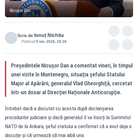
Nicușor Dan
Ionuț Nichita
Scris de
Publicat:
5 iun. 2026, 19:16
Președintele Nicușor Dan a comentat vineri, în timpul
unei vizite în Muntenegru, situația șefului Statului
Major al Apărării, generalul Vlad Gheorghiță, cercetat
într-un dosar al Direcției Naționale Anticorupție.
Întrebat dacă a discutat cu acesta după declanșarea
procedurilor judiciare și dacă generalul îl va însoți la Summitul
NATO de la Ankara, șeful statului a confirmat că a avut deja o
discuție și că urmează să mai aibă una.