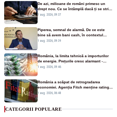
De azi, milioane de români primesc un
drept nou. Ce se întâmplă dacă ți se strică
un produs
1 aug. 2026, 09:37
Piperea, semnal de alarmă. De ce este
bine să avem bani cash, în contextul
alertei energetice?
1 aug. 2026, 09:39
România, la limita tehnică a importurilor
de energie. Prețurile cresc alarmant -
Analiză Realitatea Plus
1 aug. 2026, 09:46
România a scăpat de retrogradarea
economiei. Agenția Fitch menține ratingul
„BBB-” cu perspectivă negativă
1 aug. 2026, 06:48
CATEGORII POPULARE