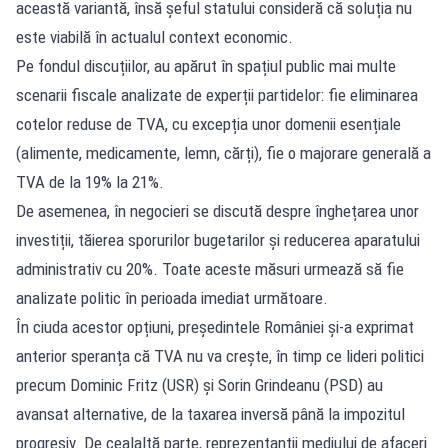
această variantă, însă șeful statului consideră că soluția nu
este viabilă în actualul context economic.
Pe fondul discuțiilor, au apărut în spațiul public mai multe
scenarii fiscale analizate de experții partidelor: fie eliminarea
cotelor reduse de TVA, cu excepția unor domenii esențiale
(alimente, medicamente, lemn, cărți), fie o majorare generală a
TVA de la 19% la 21%.
De asemenea, în negocieri se discută despre înghețarea unor
investiții, tăierea sporurilor bugetarilor și reducerea aparatului
administrativ cu 20%. Toate aceste măsuri urmează să fie
analizate politic în perioada imediat următoare.
În ciuda acestor opțiuni, președintele României și-a exprimat
anterior speranța că TVA nu va crește, în timp ce lideri politici
precum Dominic Fritz (USR) și Sorin Grindeanu (PSD) au
avansat alternative, de la taxarea inversă până la impozitul
progresiv. De cealaltă parte, reprezentanții mediului de afaceri