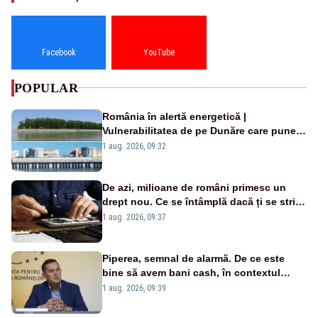
Facebook
YouTube
POPULAR
România în alertă energetică |
Vulnerabilitatea de pe Dunăre care pune
în pericol Centrala Cernavodă era
1 aug. 2026, 09:32
cunoscută de pe vremea lui Ceaușescu
De azi, milioane de români primesc un
drept nou. Ce se întâmplă dacă ți se strică
un produs
1 aug. 2026, 09:37
Piperea, semnal de alarmă. De ce este
bine să avem bani cash, în contextul
alertei energetice?
1 aug. 2026, 09:39