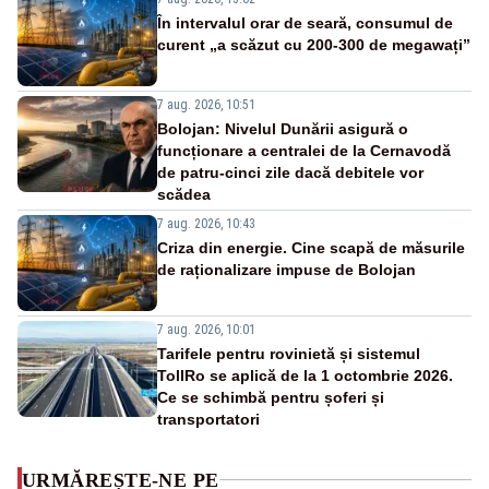
În intervalul orar de seară, consumul de
curent „a scăzut cu 200-300 de megawați”
7 aug. 2026, 10:51
Bolojan: Nivelul Dunării asigură o
funcționare a centralei de la Cernavodă
de patru-cinci zile dacă debitele vor
scădea
7 aug. 2026, 10:43
Criza din energie. Cine scapă de măsurile
de raționalizare impuse de Bolojan
7 aug. 2026, 10:01
Tarifele pentru rovinietă și sistemul
TollRo se aplică de la 1 octombrie 2026.
Ce se schimbă pentru șoferi și
transportatori
URMĂREȘTE-NE PE