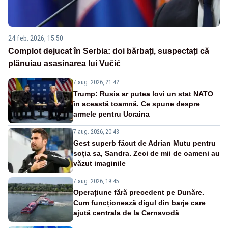
24 feb. 2026, 15:50
Complot dejucat în Serbia: doi bărbați, suspectați că
plănuiau asasinarea lui Vučić
7 aug. 2026, 21:42
Trump: Rusia ar putea lovi un stat NATO
în această toamnă. Ce spune despre
armele pentru Ucraina
7 aug. 2026, 20:43
Gest superb făcut de Adrian Mutu pentru
soția sa, Sandra. Zeci de mii de oameni au
văzut imaginile
7 aug. 2026, 19:45
Operațiune fără precedent pe Dunăre.
Cum funcționează digul din barje care
ajută centrala de la Cernavodă