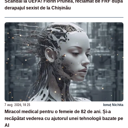
Scandal la UEFA! Florin Prunea, reclamat de FRF după
derapajul sexist de la Chișinău
7 aug. 2026, 18:25
Ionuț Nichita
Miracol medical pentru o femeie de 82 de ani. Și-a
recăpătat vederea cu ajutorul unei tehnologii bazate pe
AI