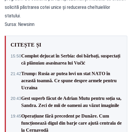
solicită păstrarea cotei unice și reducerea cheltuielilor
statului.
Sursa: Newsinn
CITEȘTE ȘI
Complot dejucat în Serbia: doi bărbați, suspectați
15:50
că plănuiau asasinarea lui Vučić
Trump: Rusia ar putea lovi un stat NATO în
21:42
această toamnă. Ce spune despre armele pentru
Ucraina
Gest superb făcut de Adrian Mutu pentru soția sa,
20:43
Sandra. Zeci de mii de oameni au văzut imaginile
Operațiune fără precedent pe Dunăre. Cum
19:45
funcționează digul din barje care ajută centrala de
la Cernavodă