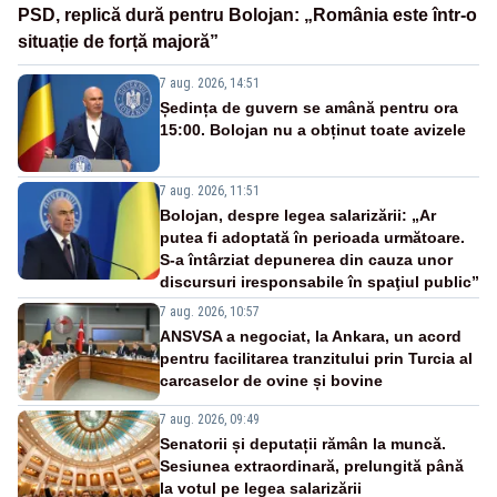
PSD, replică dură pentru Bolojan: „România este într-o
situație de forță majoră”
7 aug. 2026, 14:51
Ședința de guvern se amână pentru ora
15:00. Bolojan nu a obținut toate avizele
7 aug. 2026, 11:51
Bolojan, despre legea salarizării: „Ar
putea fi adoptată în perioada următoare.
S-a întârziat depunerea din cauza unor
discursuri iresponsabile în spaţiul public”
7 aug. 2026, 10:57
ANSVSA a negociat, la Ankara, un acord
pentru facilitarea tranzitului prin Turcia al
carcaselor de ovine și bovine
7 aug. 2026, 09:49
Senatorii și deputații rămân la muncă.
Sesiunea extraordinară, prelungită până
la votul pe legea salarizării