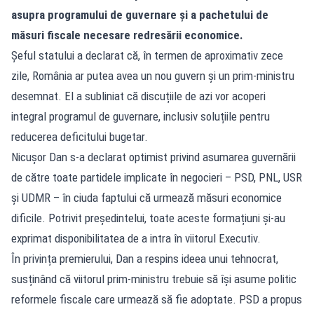
asupra programului de guvernare și a pachetului de
măsuri fiscale necesare redresării economice.
Șeful statului a declarat că, în termen de aproximativ zece
zile, România ar putea avea un nou guvern și un prim-ministru
desemnat. El a subliniat că discuțiile de azi vor acoperi
integral programul de guvernare, inclusiv soluțiile pentru
reducerea deficitului bugetar.
Nicușor Dan s-a declarat optimist privind asumarea guvernării
de către toate partidele implicate în negocieri – PSD, PNL, USR
și UDMR – în ciuda faptului că urmează măsuri economice
dificile. Potrivit președintelui, toate aceste formațiuni și-au
exprimat disponibilitatea de a intra în viitorul Executiv.
În privința premierului, Dan a respins ideea unui tehnocrat,
susținând că viitorul prim-ministru trebuie să își asume politic
reformele fiscale care urmează să fie adoptate. PSD a propus