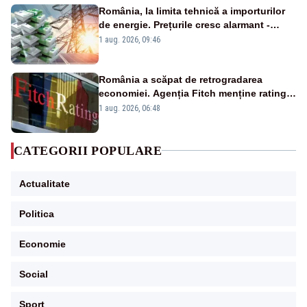
România, la limita tehnică a importurilor
de energie. Prețurile cresc alarmant -
Analiză Realitatea Plus
1 aug. 2026, 09:46
România a scăpat de retrogradarea
economiei. Agenția Fitch menține ratingul
„BBB-” cu perspectivă negativă
1 aug. 2026, 06:48
CATEGORII POPULARE
Actualitate
Politica
Economie
Social
Sport