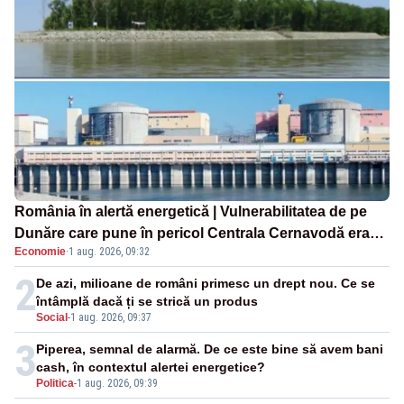
România în alertă energetică | Vulnerabilitatea de pe
Dunăre care pune în pericol Centrala Cernavodă era
Economie
·
1 aug. 2026, 09:32
cunoscută de pe vremea lui Ceaușescu
2
De azi, milioane de români primesc un drept nou. Ce se
întâmplă dacă ți se strică un produs
Social
-
1 aug. 2026, 09:37
3
Piperea, semnal de alarmă. De ce este bine să avem bani
cash, în contextul alertei energetice?
Politica
-
1 aug. 2026, 09:39