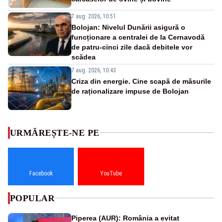
7 aug. 2026, 10:51
Bolojan: Nivelul Dunării asigură o
funcționare a centralei de la Cernavodă
de patru-cinci zile dacă debitele vor
scădea
7 aug. 2026, 10:43
Criza din energie. Cine scapă de măsurile
de raționalizare impuse de Bolojan
URMĂREȘTE-NE PE
Facebook
YouTube
POPULAR
Piperea (AUR): România a evitat