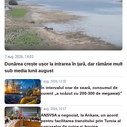
7 aug. 2026, 14:03
Dunărea crește ușor la intrarea în țară, dar rămâne mult
sub media lunii august
7 aug. 2026, 13:02
În intervalul orar de seară, consumul de
curent „a scăzut cu 200-300 de megawați”
7 aug. 2026, 10:57
ANSVSA a negociat, la Ankara, un acord
pentru facilitarea tranzitului prin Turcia al
carcaselor de ovine și bovine