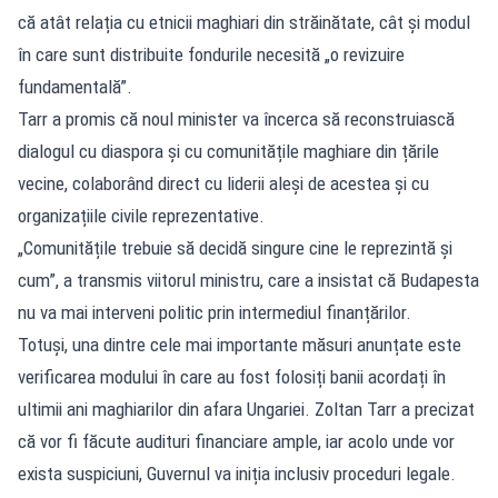
că atât relația cu etnicii maghiari din străinătate, cât și modul
în care sunt distribuite fondurile necesită „o revizuire
fundamentală”.
Tarr a promis că noul minister va încerca să reconstruiască
dialogul cu diaspora și cu comunitățile maghiare din țările
vecine, colaborând direct cu liderii aleși de acestea și cu
organizațiile civile reprezentative.
„Comunitățile trebuie să decidă singure cine le reprezintă și
cum”, a transmis viitorul ministru, care a insistat că Budapesta
nu va mai interveni politic prin intermediul finanțărilor.
Totuși, una dintre cele mai importante măsuri anunțate este
verificarea modului în care au fost folosiți banii acordați în
ultimii ani maghiarilor din afara Ungariei. Zoltan Tarr a precizat
că vor fi făcute audituri financiare ample, iar acolo unde vor
exista suspiciuni, Guvernul va iniția inclusiv proceduri legale.