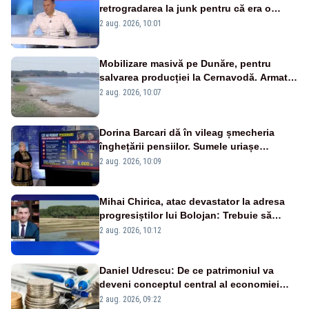
retrogradarea la junk pentru că era o
catastrofă pentru bănci și fondurile de
2 aug. 2026, 10:01
pensii
Mobilizare masivă pe Dunăre, pentru
salvarea producției la Cernavodă. Armata
va detona o stâncă și va devia apa
2 aug. 2026, 10:07
fluviului - IMAGINI AERIENE
Dorina Barcari dă în vileag șmecheria
înghețării pensiilor. Sumele uriașe
pierdute de fiecare român
2 aug. 2026, 10:09
Mihai Chirica, atac devastator la adresa
progresiștilor lui Bolojan: Trebuie să
protejăm și natura, dar nu șținem omaneii
2 aug. 2026, 10:12
în stare permanentă de alertă
Daniel Udrescu: De ce patrimoniul va
deveni conceptul central al economiei
viitoare?
2 aug. 2026, 09:22