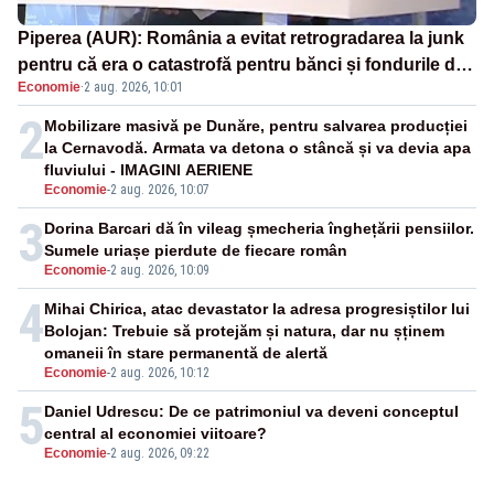
Piperea (AUR): România a evitat retrogradarea la junk
pentru că era o catastrofă pentru bănci și fondurile de
Economie
·
2 aug. 2026, 10:01
pensii
2
Mobilizare masivă pe Dunăre, pentru salvarea producției
la Cernavodă. Armata va detona o stâncă și va devia apa
fluviului - IMAGINI AERIENE
Economie
-
2 aug. 2026, 10:07
3
Dorina Barcari dă în vileag șmecheria înghețării pensiilor.
Sumele uriașe pierdute de fiecare român
Economie
-
2 aug. 2026, 10:09
4
Mihai Chirica, atac devastator la adresa progresiștilor lui
Bolojan: Trebuie să protejăm și natura, dar nu șținem
omaneii în stare permanentă de alertă
Economie
-
2 aug. 2026, 10:12
5
Daniel Udrescu: De ce patrimoniul va deveni conceptul
central al economiei viitoare?
Economie
-
2 aug. 2026, 09:22