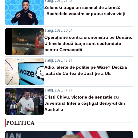
8 aug. 2026, 21:42
Zelenski trage un semnal de alarmă:
„Rachetele voastre ar putea salva vieți”
8 aug. 2026, 20:07
Operațiune contra cronometru pe Dunăre.
Ultimele două barje sunt scufundate
pentru Cernavodă
8 aug. 2026, 18:31
Adio, alerte de poliție pe Waze? Decizia
luată de Curtea de Justiție a UE
8 aug. 2026, 17:31
Cristi Chivu, victorie de senzație cu
Juventus! Inter a câștigat derby-ul din
Australia
POLITICA