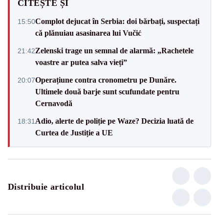
CITEȘTE ȘI
Complot dejucat în Serbia: doi bărbați, suspectați
15:50
că plănuiau asasinarea lui Vučić
Zelenski trage un semnal de alarmă: „Rachetele
21:42
voastre ar putea salva vieți”
Operațiune contra cronometru pe Dunăre.
20:07
Ultimele două barje sunt scufundate pentru
Cernavodă
Adio, alerte de poliție pe Waze? Decizia luată de
18:31
Curtea de Justiție a UE
Distribuie articolul