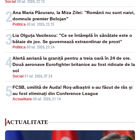
Social
·
30 iul. 2026, 22:12
F-16
2
Ana Maria Păcuraru, la Miza Zilei: ”Românii nu sunt naivi,
domnule premier Bolojan”
Politica
-
30 iul. 2026, 22:15
3
Lia Olguța Vasilescu: ”Ce se întâmplă în sănătate este o
bătaie de joc. Se guvernează extraordinar de prost”
Politica
-
30 iul. 2026, 23:24
4
Alertă aeriană la graniță pentru a treia oară în 24 de ore.
Două aeronave Eurofighter britanice au fost ridicate de la
sol
Social
-
31 iul. 2026, 07:24
5
FCSB, umilită de Auda! Roș-albaștrii s-au făcut de râs și
au fost eliminați din Conference League
Actualitate
-
30 iul. 2026, 21:14
ACTUALITATE