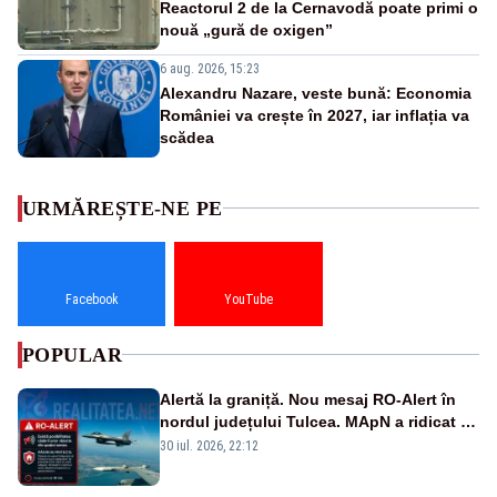
Reactorul 2 de la Cernavodă poate primi o
nouă „gură de oxigen”
6 aug. 2026, 15:23
Alexandru Nazare, veste bună: Economia
României va crește în 2027, iar inflația va
scădea
URMĂREȘTE-NE PE
Facebook
YouTube
POPULAR
Alertă la graniță. Nou mesaj RO-Alert în
nordul județului Tulcea. MApN a ridicat de
la sol două avioane F-16
30 iul. 2026, 22:12