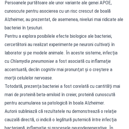
Persoanele purtătoare ale unor variante ale genei APOE,
cunoscute pentru asocierea cu un risc crescut de boală
Alzheimer, au prezentat, de asemenea, niveluri mai ridicate ale
bacteriei în ţesuturi.
Pentru a explora posibilele efecte biologice ale bacteriei,
cercetătorii au realizat experimente pe neuroni cultivaţi în
laborator şi pe modele animale. În aceste sisteme, infecţia
cu
Chlamydia pneumoniae
a fost asociată cu inflamaţie
accentuată, declin cognitiv mai pronunţat şi o creştere a
morţii celulelor nervoase.
Totodată, prezenţa bacteriei a fost corelată cu cantităţi mai
mari de proteină beta-amiloid în creier, proteină cunoscută
pentru acumularea sa patologică în boala Alzheimer.
Autorii subliniază că rezultatele nu demonstrează o relaţie
cauzală directă, ci indică o legătură puternică între infecţia
bacteriană, inflamaţie şi procesele neurodegenerative. În