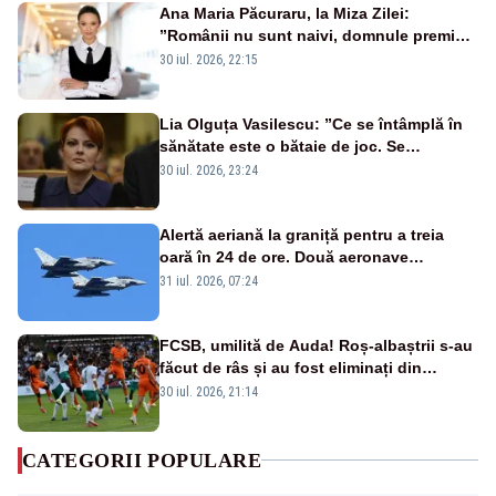
Ana Maria Păcuraru, la Miza Zilei:
”Românii nu sunt naivi, domnule premier
Bolojan”
30 iul. 2026, 22:15
Lia Olguța Vasilescu: ”Ce se întâmplă în
sănătate este o bătaie de joc. Se
guvernează extraordinar de prost”
30 iul. 2026, 23:24
Alertă aeriană la graniță pentru a treia
oară în 24 de ore. Două aeronave
Eurofighter britanice au fost ridicate de la
31 iul. 2026, 07:24
sol
FCSB, umilită de Auda! Roș-albaștrii s-au
făcut de râs și au fost eliminați din
Conference League
30 iul. 2026, 21:14
CATEGORII POPULARE