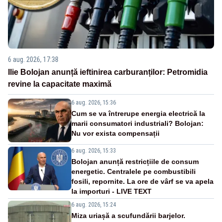
6 aug. 2026, 17:38
Ilie Bolojan anunță ieftinirea carburanților: Petromidia
revine la capacitate maximă
6 aug. 2026, 15:36
Cum se va întrerupe energia electrică la
marii consumatori industriali? Bolojan:
Nu vor exista compensații
6 aug. 2026, 15:33
Bolojan anunță restricțiile de consum
energetic. Centralele pe combustibili
fosili, repornite. La ore de vârf se va apela
la importuri - LIVE TEXT
6 aug. 2026, 15:24
Miza uriașă a scufundării barjelor.