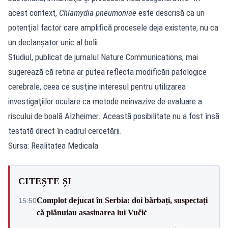
acest context,
Chlamydia pneumoniae
este descrisă ca un
potenţial factor care amplifică procesele deja existente, nu ca
un declanşator unic al bolii.
Studiul, publicat de jurnalul Nature Communications, mai
sugerează că retina ar putea reflecta modificări patologice
cerebrale, ceea ce susţine interesul pentru utilizarea
investigaţiilor oculare ca metode neinvazive de evaluare a
riscului de boală Alzheimer. Această posibilitate nu a fost însă
testată direct în cadrul cercetării.
Sursa: Realitatea Medicala
CITEȘTE ȘI
Complot dejucat în Serbia: doi bărbați, suspectați
15:50
că plănuiau asasinarea lui Vučić