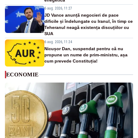
enegetică
6 aug. 2026, 11:27
JD Vance anunță negocieri de pace
dificile și îndelungate cu Iranul, în timp ce
Teheranul neagă existența discuțiilor cu
SUA
6 aug. 2026, 11:24
Nicușor Dan, suspendat pentru că nu
propune un nume de prim-ministru, așa
cum prevede Constituția!
ECONOMIE