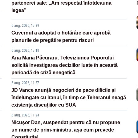
partenerei sale: „Am respectat întotdeauna
legea”
6 aug. 2026, 15:39
Guvernul a adoptat o hotărâre care aprobă
planurile de pregătire pentru riscuri
6 aug. 2026, 15:18
Ana Maria Păcuraru: Televiziunea Poporului
solicită investigarea deciziilor luate în această
perioadă de criză enegetică
6 aug. 2026, 11:27
JD Vance anunță negocieri de pace dificile și
îndelungate cu Iranul, în timp ce Teheranul neagă
existența discuțiilor cu SUA
6 aug. 2026, 11:24
Nicușor Dan, suspendat pentru că nu propune
un nume de prim-ministru, așa cum prevede
Constituția!