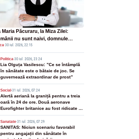
Maria Păcuraru, la Miza Zilei:
mânii nu sunt naivi, domnule
ica
·
30 iul. 2026, 22:15
mier Bolojan”
2
Politica
-
30 iul. 2026, 23:24
Lia Olguța Vasilescu: ”Ce se întâmplă
în sănătate este o bătaie de joc. Se
guvernează extraordinar de prost”
3
Social
-
31 iul. 2026, 07:24
Alertă aeriană la graniță pentru a treia
oară în 24 de ore. Două aeronave
Eurofighter britanice au fost ridicate de
la sol
4
Sanatate
-
31 iul. 2026, 07:29
SANITAS: Niciun scenariu favorabil
pentru angajații din sănătate în