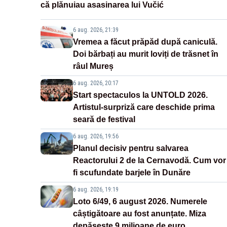
că plănuiau asasinarea lui Vučić
6 aug. 2026, 21:39
Vremea a făcut prăpăd după caniculă.
Doi bărbați au murit loviți de trăsnet în
râul Mureș
6 aug. 2026, 20:17
Start spectaculos la UNTOLD 2026.
Artistul-surpriză care deschide prima
seară de festival
6 aug. 2026, 19:56
Planul decisiv pentru salvarea
Reactorului 2 de la Cernavodă. Cum vor
fi scufundate barjele în Dunăre
6 aug. 2026, 19:19
Loto 6/49, 6 august 2026. Numerele
câștigătoare au fost anunțate. Miza
depășește 9 milioane de euro