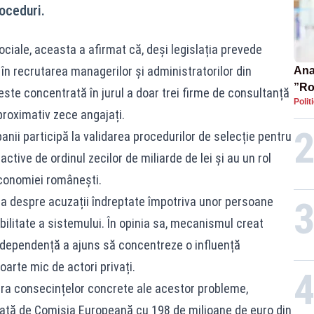
oceduri.
ociale, aceasta a afirmat că, deși legislația prevede
în recrutarea managerilor și administratorilor din
Ana 
”Ro
este concentrată în jurul a doar trei firme de consultanță
Polit
pre
roximativ zece angajați.
anii participă la validarea procedurilor de selecție pentru
ctive de ordinul zecilor de miliarde de lei și au un rol
economiei românești.
ba despre acuzații îndreptate împotriva unor persoane
ilitate a sistemului. În opinia sa, mecanismul creat
ndependență a ajuns să concentreze o influență
oarte mic de actori privați.
pra consecințelor concrete ale acestor probleme,
ată de Comisia Europeană cu 198 de milioane de euro din