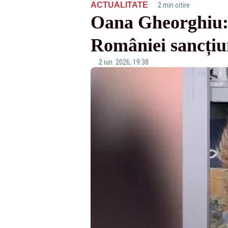
·
ACTUALITATE
2 min citire
Oana Gheorghiu: D
României sancțiu
2 iun. 2026, 19:38