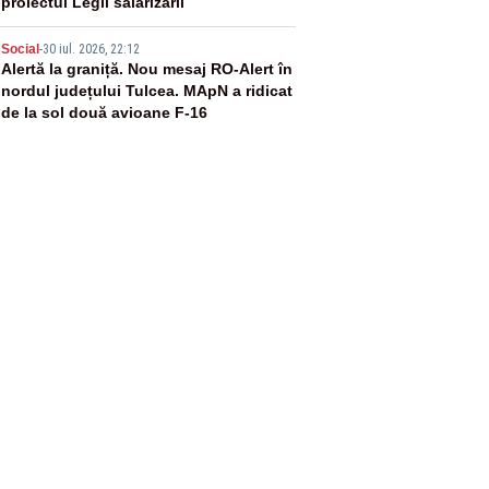
proiectul Legii salarizării
5
Social
-
30 iul. 2026, 22:12
Alertă la graniță. Nou mesaj RO-Alert în
nordul județului Tulcea. MApN a ridicat
de la sol două avioane F-16