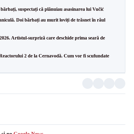
bărbați, suspectați că plănuiau asasinarea lui Vučić
culă. Doi bărbați au murit loviți de trăsnet în râul
26. Artistul-surpriză care deschide prima seară de
 Reactorului 2 de la Cernavodă. Cum vor fi scufundate
 și pe
Google News