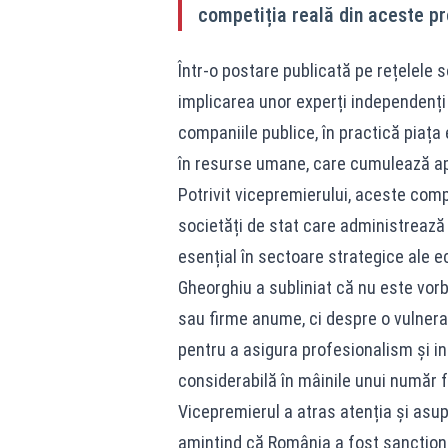
competiția reală din aceste pr
Într-o postare publicată pe rețelele s
implicarea unor experți independenți 
companiile publice, în practică piața 
în resurse umane, care cumulează ap
Potrivit vicepremierului, aceste comp
societăți de stat care administrează a
esențial în sectoare strategice ale 
Gheorghiu a subliniat că nu este vor
sau firme anume, ci despre o vulnerab
pentru a asigura profesionalism și i
considerabilă în mâinile unui număr f
Vicepremierul a atras atenția și asu
amintind că România a fost sancțion