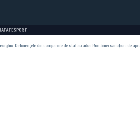
NATATE
SPORT
orghiu: Deficiențele din companiile de stat au adus României sancțiuni de apr