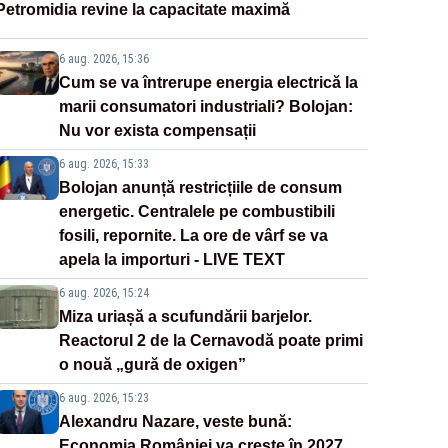
Petromidia revine la capacitate maximă
6 aug. 2026, 15:36
Cum se va întrerupe energia electrică la
marii consumatori industriali? Bolojan:
Nu vor exista compensații
6 aug. 2026, 15:33
Bolojan anunță restricțiile de consum
energetic. Centralele pe combustibili
fosili, repornite. La ore de vârf se va
apela la importuri - LIVE TEXT
6 aug. 2026, 15:24
Miza uriașă a scufundării barjelor.
Reactorul 2 de la Cernavodă poate primi
o nouă „gură de oxigen”
6 aug. 2026, 15:23
Alexandru Nazare, veste bună:
Economia României va crește în 2027,