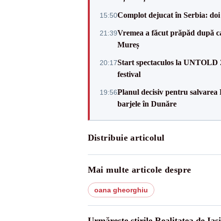
Complot dejucat în Serbia: doi 
15:50
Vremea a făcut prăpăd după cani
21:39
Mureș
Start spectaculos la UNTOLD 20
20:17
festival
Planul decisiv pentru salvarea
19:56
barjele în Dunăre
Distribuie articolul
Mai multe articole despre
oana gheorghiu
Urmărește știrile Realitatea de Iasi