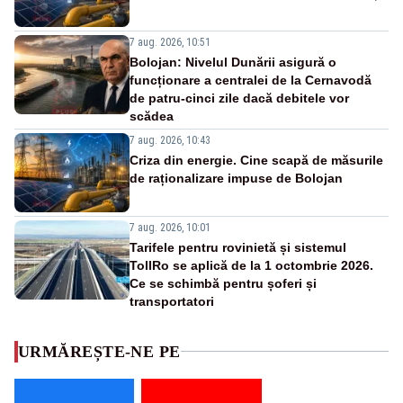
7 aug. 2026, 10:51
Bolojan: Nivelul Dunării asigură o
funcționare a centralei de la Cernavodă
de patru-cinci zile dacă debitele vor
scădea
7 aug. 2026, 10:43
Criza din energie. Cine scapă de măsurile
de raționalizare impuse de Bolojan
7 aug. 2026, 10:01
Tarifele pentru rovinietă și sistemul
TollRo se aplică de la 1 octombrie 2026.
Ce se schimbă pentru șoferi și
transportatori
URMĂREȘTE-NE PE