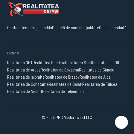
Contact
Termeni și condiții
Politică de confidențialitate
Cod de conduită
Parteneri:
Realitatea.NET
Realitatea Sportiva
Realitatea Star
Realitatea de Olt
Realitatea de Arges
Realitatea de Covasna
Realitatea de Giurgiu
Realitatea de Ialomita
Realitatea de Brasov
Realitatea de Alba
Realitatea de Constanta
Realitatea de Galati
Realitatea de Tulcea
Realitatea de Neamt
Realitatea de Teleorman
© 2026 PHG Media Invest LLC
Facebook
YouTube