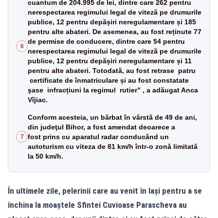
cuantum de 204.995 de lei, dintre care 262 pentru
nerespectarea regimului legal de viteză pe drumurile
publice, 12 pentru depășiri neregulamentare și 185
pentru alte abateri. De asemenea, au fost reținute 77
de permise de conducere, dintre care 54 pentru
6
nerespectarea regimului legal de viteză pe drumurile
publice, 12 pentru depășiri neregulamentare și 11
pentru alte abateri. Totodată, au fost retrase patru
certificate de înmatriculare și au fost constatate
şase infracțiuni la regimul rutier” , a adăugat Anca
Vîjiac.
Conform acesteia, un bărbat în vârstă de 49 de ani,
din judeţul Bihor, a fost amendat deoarece a
fost prins cu aparatul radar conducând un
7
autoturism cu viteza de 81 km/h într-o zonă limitată
la 50 km/h.
În ultimele zile, pelerinii care au venit în Iași pentru a se
închina la moaștele Sfintei Cuvioase Parascheva au