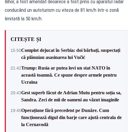
Bihor, a fost amendat deoarece a fost prins cu aparatul radar
conducând un autoturism cu viteza de 81 km/h într-o zonă
limitată la 50 km/h.
CITEȘTE ȘI
Complot dejucat în Serbia: doi bărbați, suspectați
15:50
că plănuiau asasinarea lui Vučić
Trump: Rusia ar putea lovi un stat NATO în
21:42
această toamnă. Ce spune despre armele pentru
Ucraina
Gest superb făcut de Adrian Mutu pentru soția sa,
20:43
Sandra. Zeci de mii de oameni au văzut imaginile
Operațiune fără precedent pe Dunăre. Cum
19:45
funcționează digul din barje care ajută centrala de
la Cernavodă