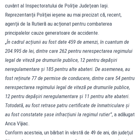
cuvânt al Inspectoratului de Poliţie Judeţean Iaşi.
Reprezentanţii Poliţiei ieşene au mai precizat că, recent,
agenţii de la Rutieră au acționat pentru combaterea
principalelor cauze generatoare de accidente.
„
În cadrul acțiunii au fost date 459 de amenzi, în cuantum de
204.995 de lei, dintre care 262 pentru nerespectarea regimului
legal de viteză pe drumurile publice, 12 pentru depășiri
neregulamentare și 185 pentru alte abateri. De asemenea, au
fost reținute 77 de permise de conducere, dintre care 54 pentru
nerespectarea regimului legal de viteză pe drumurile publice,
12 pentru depășiri neregulamentare și 11 pentru alte abateri.
Totodată, au fost retrase
patru
certificate de înmatriculare și
au fost constatate
şase
infracțiuni la regimul
rutier”
, a adăugat
Anca Vîjiac.
Conform acesteia, un bărbat în vârstă de 49 de ani, din judeţul