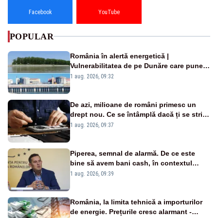
Facebook
YouTube
POPULAR
România în alertă energetică |
Vulnerabilitatea de pe Dunăre care pune
în pericol Centrala Cernavodă era
1 aug. 2026, 09:32
cunoscută de pe vremea lui Ceaușescu
De azi, milioane de români primesc un
drept nou. Ce se întâmplă dacă ți se strică
un produs
1 aug. 2026, 09:37
Piperea, semnal de alarmă. De ce este
bine să avem bani cash, în contextul
alertei energetice?
1 aug. 2026, 09:39
România, la limita tehnică a importurilor
de energie. Prețurile cresc alarmant -