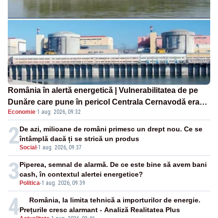
România în alertă energetică | Vulnerabilitatea de pe
Dunăre care pune în pericol Centrala Cernavodă era
Economie
·
1 aug. 2026, 09:32
cunoscută de pe vremea lui Ceaușescu
2
De azi, milioane de români primesc un drept nou. Ce se
întâmplă dacă ți se strică un produs
Social
-
1 aug. 2026, 09:37
3
Piperea, semnal de alarmă. De ce este bine să avem bani
cash, în contextul alertei energetice?
Politica
-
1 aug. 2026, 09:39
4
România, la limita tehnică a importurilor de energie.
Prețurile cresc alarmant - Analiză Realitatea Plus