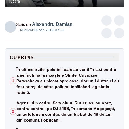
rutiera
Alexandru Damian
Scris de
Publicat:
16 oct. 2018, 07:33
CUPRINS
În ultimele zile, pelerinii care au venit în Iași pentru
a se închina la moaștele Sfintei Cuvioase
Parascheva au plecat spre case, dar unii dintre ei au
1
fost prinși de către polițiști încălcând legislația
rutieră.
Agenții din cadrul Serviciului Rutier Iaşi au oprit,
pentru control, pe DJ 248B, în comuna Mogoșești,
2
un autoturism condus de un bărbat de 48 de ani,
din comuna Popricani.