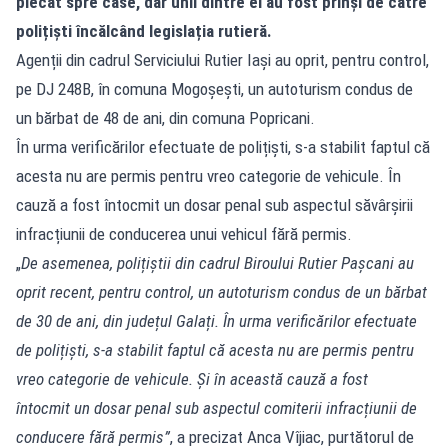
plecat spre case, dar unii dintre ei au fost prinși de către
polițiști încălcând legislația rutieră.
Agenții din cadrul Serviciului Rutier Iaşi au oprit, pentru control,
pe DJ 248B, în comuna Mogoșești, un autoturism condus de
un bărbat de 48 de ani, din comuna Popricani.
În urma verificărilor efectuate de polițiști, s-a stabilit faptul că
acesta nu are permis pentru vreo categorie de vehicule. În
cauză a fost întocmit un dosar penal sub aspectul săvârșirii
infracțiunii de conducerea unui vehicul fără permis.
„
De asemenea, polițiștii din cadrul Biroului Rutier Pașcani au
oprit recent, pentru control, un autoturism condus de un bărbat
de 30 de ani, din județul Galați. În urma verificărilor efectuate
de polițiști, s-a stabilit faptul că acesta nu are permis pentru
vreo categorie de vehicule.
Şi î
n
această
cauză a fost
întocmit
un
dosar penal sub aspectul
comite
rii infracțiunii de
conducere fără permis”
, a precizat Anca Vîjiac, purtătorul de