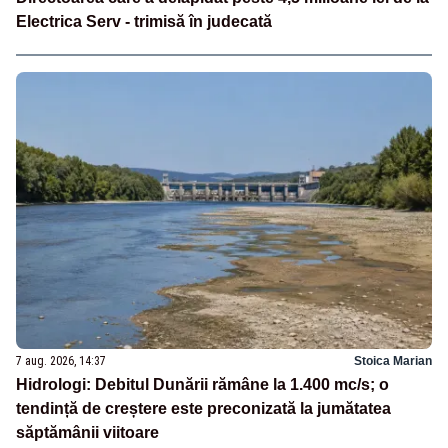
Electrica Serv - trimisă în judecată
7 aug. 2026, 14:37
Stoica Marian
Hidrologi: Debitul Dunării rămâne la 1.400 mc/s; o
tendință de creștere este preconizată la jumătatea
săptămânii viitoare