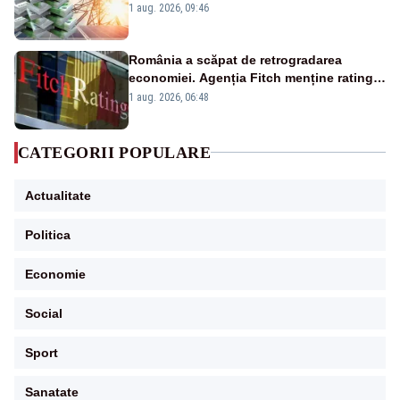
Analiză Realitatea Plus
1 aug. 2026, 09:46
România a scăpat de retrogradarea
economiei. Agenția Fitch menține ratingul
„BBB-” cu perspectivă negativă
1 aug. 2026, 06:48
CATEGORII POPULARE
Actualitate
Politica
Economie
Social
Sport
Sanatate