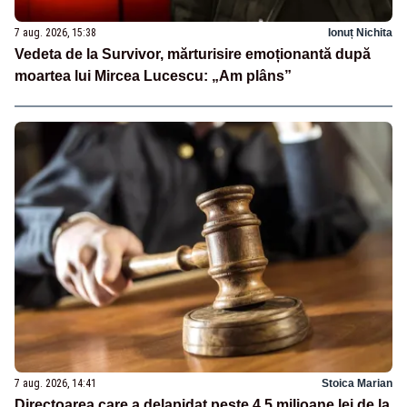
7 aug. 2026, 15:38
Ionuț Nichita
Vedeta de la Survivor, mărturisire emoționantă după
moartea lui Mircea Lucescu: „Am plâns”
7 aug. 2026, 14:41
Stoica Marian
Directoarea care a delapidat peste 4,5 milioane lei de la