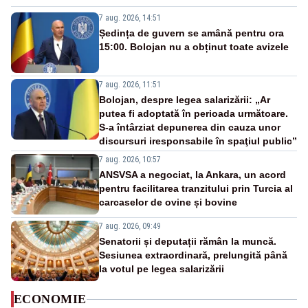
7 aug. 2026, 14:51
Ședința de guvern se amână pentru ora
15:00. Bolojan nu a obținut toate avizele
7 aug. 2026, 11:51
Bolojan, despre legea salarizării: „Ar
putea fi adoptată în perioada următoare.
S-a întârziat depunerea din cauza unor
discursuri iresponsabile în spaţiul public”
7 aug. 2026, 10:57
ANSVSA a negociat, la Ankara, un acord
pentru facilitarea tranzitului prin Turcia al
carcaselor de ovine și bovine
7 aug. 2026, 09:49
Senatorii și deputații rămân la muncă.
Sesiunea extraordinară, prelungită până
la votul pe legea salarizării
ECONOMIE