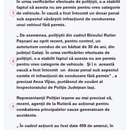
În urma verificărilor efectuate de polițiști, s-a stabilit
faptul că acesta nu are permis pentru vreo categorie
de vehicule. În cauză a fost întocmit un dosar penal
3
sub aspectul săvârșirii infracțiunii de conducerea
unui vehicul fără permis.
„ De asemenea, polițiștii din cadrul Biroului Rutier
Pașcani au oprit recent, pentru control, un
autoturism condus de un bărbat de 30 de ani, din
județul Galați. În urma verificărilor efectuate de
polițiști, s-a stabilit faptul că acesta nu are permis
4
pentru vreo categorie de vehicule. Şi î n această
cauză a fost întocmit un dosar penal sub aspectul
comite rii infracțiunii de conducere fără permis” , a
precizat Anca Vîjiac, purtătorul de cuvânt al
Inspectoratului de Poliţie Judeţean Iaşi.
Reprezentanţii Poliţiei ieşene au mai precizat că,
recent, agenţii de la Rutieră au acționat pentru
5
combaterea principalelor cauze generatoare de
accidente.
„ În cadrul acțiunii au fost date 459 de amenzi, în