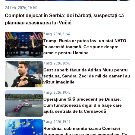
24 feb. 2026, 15:50
Complot dejucat în Serbia: doi bărbați, suspectați că
plănuiau asasinarea lui Vučić
7 aug. 2026, 21:42
Trump: Rusia ar putea lovi un stat NATO
în această toamnă. Ce spune despre
armele pentru Ucraina
7 aug. 2026, 20:43
Gest superb făcut de Adrian Mutu pentru
soția sa, Sandra. Zeci de mii de oameni au
văzut imaginile
7 aug. 2026, 19:45
Operațiune fără precedent pe Dunăre.
Cum funcționează digul din barje care
ajută centrala de la Cernavodă
7 aug. 2026, 19:17
România, sub monitorizarea Comisiei
Europene din cauza crizei energetice. Ce