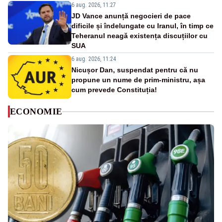
6 aug. 2026, 11:27
JD Vance anunță negocieri de pace
dificile și îndelungate cu Iranul, în timp ce
Teheranul neagă existența discuțiilor cu
SUA
6 aug. 2026, 11:24
Nicușor Dan, suspendat pentru că nu
propune un nume de prim-ministru, așa
cum prevede Constituția!
ECONOMIE