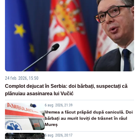
24 feb. 2026, 15:50
Complot dejucat în Serbia: doi bărbați, suspectați că
plănuiau asasinarea lui Vučić
6 aug. 2026, 21:39
Vremea a făcut prăpăd după caniculă. Doi
bărbați au murit loviți de trăsnet în râul
Mureș
6 aug. 2026, 20:17