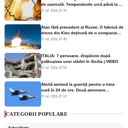
de caniculă. Temperaturile urcă până la 38
de grade, iar nopțile devin tropicale
31 iul. 2026, 07:39
Atac fără precedent al Rusiei. O fabrică de
drone din Kiev deținută de o companie
americană, distrusă de o rachetă
31 iul. 2026, 07:40
rusească
ITALIA: 7 persoane, dispărute după
prăbușirea unei clădiri în Sicilia | VIDEO
31 iul. 2026, 07:50
Alertă aeriană la graniță pentru a treia
oară în 24 de ore. Două aeronave
Eurofighter britanice au fost ridicate de la
31 iul. 2026, 07:24
sol
CATEGORII POPULARE
Actualitate