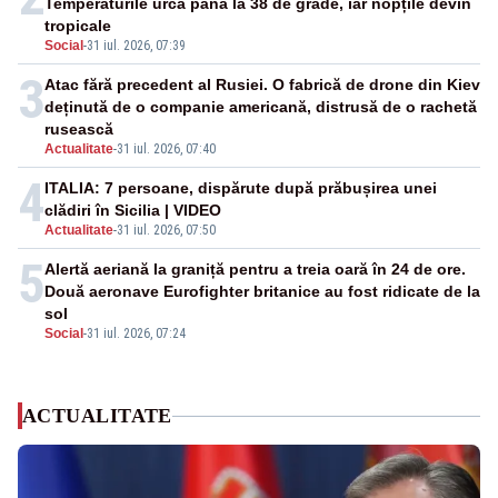
Temperaturile urcă până la 38 de grade, iar nopțile devin
tropicale
Social
-
31 iul. 2026, 07:39
3
Atac fără precedent al Rusiei. O fabrică de drone din Kiev
deținută de o companie americană, distrusă de o rachetă
rusească
Actualitate
-
31 iul. 2026, 07:40
4
ITALIA: 7 persoane, dispărute după prăbușirea unei
clădiri în Sicilia | VIDEO
Actualitate
-
31 iul. 2026, 07:50
5
Alertă aeriană la graniță pentru a treia oară în 24 de ore.
Două aeronave Eurofighter britanice au fost ridicate de la
sol
Social
-
31 iul. 2026, 07:24
ACTUALITATE