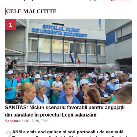
CELE MAI CITITE
1
SANITAS: Niciun scenariu favorabil pentru angajații
din sănătate în proiectul Legii salarizării
Sanatate
·
31 iul. 2026, 07:29
2
ANM a emis cod galben și cod portocaliu de caniculă.