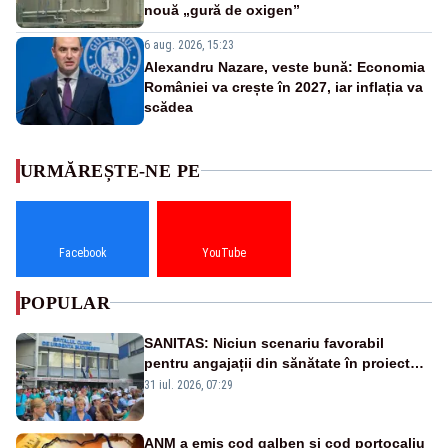
nouă „gură de oxigen”
6 aug. 2026, 15:23
Alexandru Nazare, veste bună: Economia
României va crește în 2027, iar inflația va
scădea
URMĂREȘTE-NE PE
Facebook
YouTube
POPULAR
SANITAS: Niciun scenariu favorabil
pentru angajații din sănătate în proiectul
Legii salarizării
31 iul. 2026, 07:29
ANM a emis cod galben și cod portocaliu