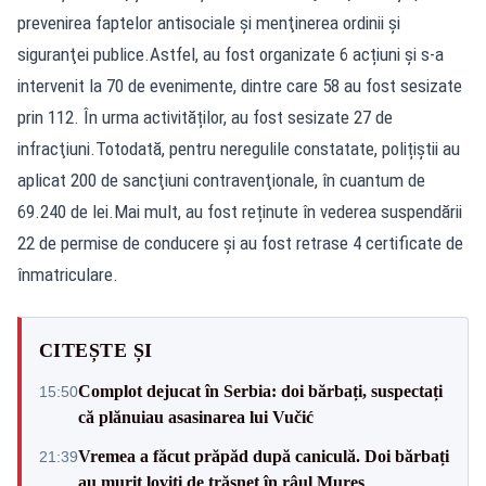
prevenirea faptelor antisociale şi menţinerea ordinii şi
siguranţei publice.Astfel, au fost organizate 6 acțiuni și s-a
intervenit la 70 de evenimente, dintre care 58 au fost sesizate
prin 112. În urma activităților, au fost sesizate 27 de
infracţiuni.Totodată, pentru neregulile constatate, polițiștii au
aplicat 200 de sancţiuni contravenţionale, în cuantum de
69.240 de lei.Mai mult, au fost reținute în vederea suspendării
22 de permise de conducere și au fost retrase 4 certificate de
înmatriculare.
CITEȘTE ȘI
Complot dejucat în Serbia: doi bărbați, suspectați
15:50
că plănuiau asasinarea lui Vučić
Vremea a făcut prăpăd după caniculă. Doi bărbați
21:39
au murit loviți de trăsnet în râul Mureș