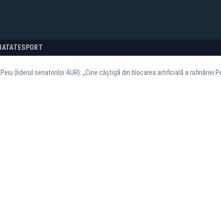
NATATE
SPORT
 Peiu (liderul senatorilor AUR): „Cine câștigă din blocarea artificială a rafinăriei