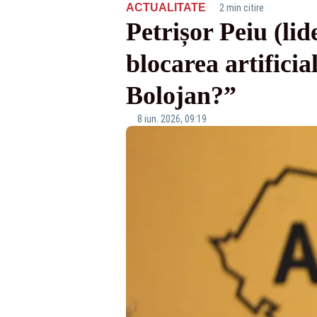
·
ACTUALITATE
2 min citire
Petrișor Peiu (li
blocarea artificia
Bolojan?”
8 iun. 2026, 09:19