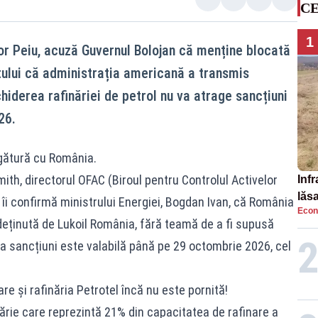
CE
1
șor Peiu, acuză Guvernul Bolojan că menține blocată
ptului că administrația americană a transmis
hiderea rafinăriei de petrol nu va atrage sancțiuni
26.
egătură cu România.
ith, directorul OFAC (Biroul pentru Controlul Activelor
Infr
lăs
îi confirmă ministrului Energiei, Bogdan Ivan, că România
Econ
deținută de Lukoil România, fără teamă de a fi supusă
la sancțiuni este valabilă până pe 29 octombrie 2026, cel
re și rafinăria Petrotel încă nu este pornită!
inărie care reprezintă 21% din capacitatea de rafinare a