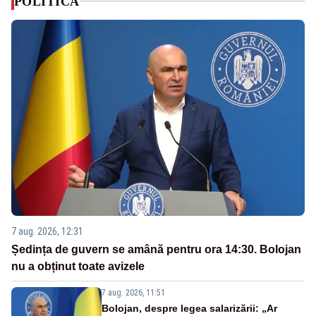
POLITICA
7 aug. 2026, 12:31
Ședința de guvern se amână pentru ora 14:30. Bolojan
nu a obținut toate avizele
7 aug. 2026, 11:51
Bolojan, despre legea salarizării: „Ar