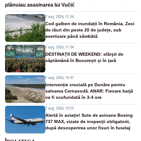
plănuiau asasinarea lui Vučić
7 aug. 2026, 12:36
Cod galben de inundații în România. Zeci
de râuri din peste 20 de județe, sub
avertizare până sâmbătă
7 aug. 2026, 11:04
DESTINAȚII DE WEEKEND: sfârșit de
săptămână în București și în țară
7 aug. 2026, 10:47
Intervenție crucială pe Dunăre pentru
salvarea Cernavodă. ANAR: Fiecare barjă
va fi scufundată în 3-4 ore
7 aug. 2026, 10:39
Alertă în aviație! Sute de avioane Boeing
737 MAX, vizate de inspecții obligatorii,
după descoperirea unor fisuri în fuselaj