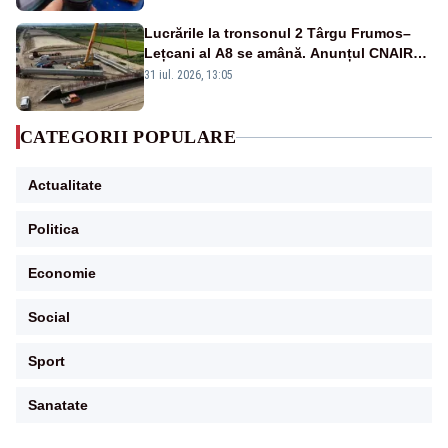
Lucrările la tronsonul 2 Târgu Frumos–
Lețcani al A8 se amână. Anunțul CNAIR
privind atribuirea contractului
31 iul. 2026, 13:05
CATEGORII POPULARE
Actualitate
Politica
Economie
Social
Sport
Sanatate