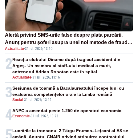
Alertă privind SMS-urile false despre plata parcării.
Anunț pentru șoferi asupra unei noi metode de fraudă
Actualitate
·
31 iul. 2026, 13:10
online
2
Reacția clubului Dinamo după tragicul accident din
Argeș: Un membru al staff-ului medical a murit,
antrenorul Adrian Ropotan este în spital
Actualitate
-
31 iul. 2026, 13:16
3
Sesiunea de toamnă a Bacalaureatului începe luni cu
evaluarea competențelor orale la Limba română
Social
-
31 iul. 2026, 13:19
4
ANPC a amendat peste 1.250 de operatori economici
Economie
-
31 iul. 2026, 13:22
5
Lucrările la tronsonul 2 Târgu Frumos–Lețcani al A8 se
amână. Anunțul CNAIR privind atribuirea contractului