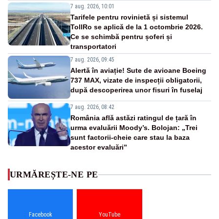
7 aug. 2026, 10:01
Tarifele pentru rovinietă și sistemul
TollRo se aplică de la 1 octombrie 2026.
Ce se schimbă pentru șoferi și
transportatori
7 aug. 2026, 09:45
Alertă în aviație! Sute de avioane Boeing
737 MAX, vizate de inspecții obligatorii,
după descoperirea unor fisuri în fuselaj
7 aug. 2026, 08:42
România află astăzi ratingul de țară în
urma evaluării Moody’s. Bolojan: „Trei
sunt factorii-cheie care stau la baza
acestor evaluări”
URMĂREȘTE-NE PE
Facebook
YouTube