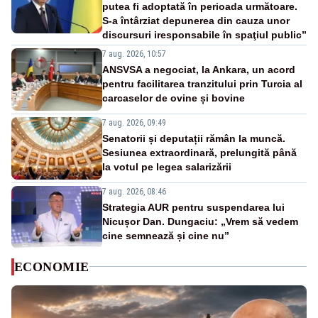
putea fi adoptată în perioada următoare.
S-a întârziat depunerea din cauza unor
discursuri iresponsabile în spaţiul public”
7 aug. 2026, 10:57
ANSVSA a negociat, la Ankara, un acord
pentru facilitarea tranzitului prin Turcia al
carcaselor de ovine și bovine
7 aug. 2026, 09:49
Senatorii și deputații rămân la muncă.
Sesiunea extraordinară, prelungită până
la votul pe legea salarizării
7 aug. 2026, 08:46
Strategia AUR pentru suspendarea lui
Nicușor Dan. Dungaciu: „Vrem să vedem
cine semnează și cine nu”
ECONOMIE