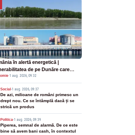
ânia în alertă energetică |
nerabilitatea de pe Dunăre care
omie
·
1 aug. 2026, 09:32
e în pericol Centrala Cernavodă era
oscută de pe vremea lui Ceaușescu
2
Social
-
1 aug. 2026, 09:37
De azi, milioane de români primesc un
drept nou. Ce se întâmplă dacă ți se
strică un produs
3
Politica
-
1 aug. 2026, 09:39
Piperea, semnal de alarmă. De ce este
bine să avem bani cash, în contextul