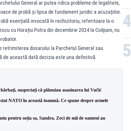
rchetului General ar putea ridica probleme de legalitate,
loace de probă și lipsa de fundament juridic a acuzațiilor.
bă esențială invocată în rechizitoriu, referitoare la o
gescu cu Horațiu Potra din decembrie 2024 la Ciolpani, nu
probator.
retrimiterea dosarului la Parchetul General sau
ă de această dată decizia este una definitivă.
bărbați, suspectați că plănuiau asasinarea lui Vučić
 stat NATO în această toamnă. Ce spune despre armele
tu pentru soția sa, Sandra. Zeci de mii de oameni au