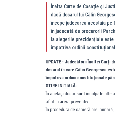
Înalta Curte de Casație și Just
dacă dosarul lui Călin Georgesc
începe judecarea acestuia pe f
în judecată de procurorii Parch
la alegerile prezidențiale este
împotriva ordinii constituțional
UPDATE - Judecătorii Înaltei Curți d
dosarul în care Călin Georgescu este
împotriva ordinii constituționale pân
ȘTIRE INIȚIALĂ:
În același dosar sunt inculpate alte 
aflat în arest preventiv.
În procedura de cameră preliminară, C