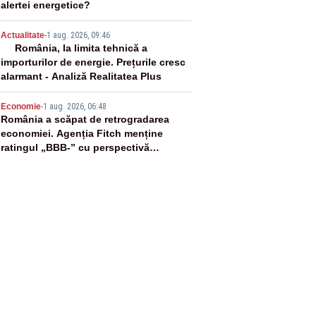
alertei energetice?
4
Actualitate
-
1 aug. 2026, 09:46
România, la limita tehnică a
importurilor de energie. Prețurile cresc
alarmant - Analiză Realitatea Plus
5
Economie
-
1 aug. 2026, 06:48
România a scăpat de retrogradarea
economiei. Agenția Fitch menține
ratingul „BBB-” cu perspectivă
negativă