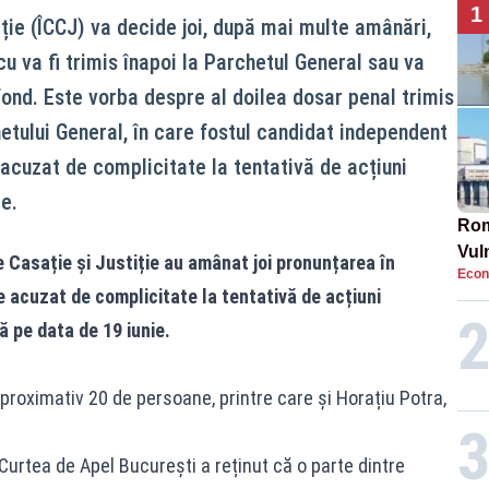
1
iție (ÎCCJ) va decide joi, după mai multe amânări,
u va fi trimis înapoi la Parchetul General sau va
ond. Este vorba despre al doilea dosar penal trimis
etului General, în care fostul candidat independent
 acuzat de complicitate la tentativă de acțiuni
e.
Rom
Vul
e Casație și Justiție au amânat joi pronunțarea în
Econ
pun
 acuzat de complicitate la tentativă de acțiuni
cun
ă pe data de 19 iunie.
aproximativ 20 de persoane, printre care și Horațiu Potra,
urtea de Apel București a reținut că o parte dintre