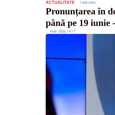
·
ACTUALITATE
1 min citire
Pronunțarea în do
până pe 19 iuni
4 iun. 2026, 14:17