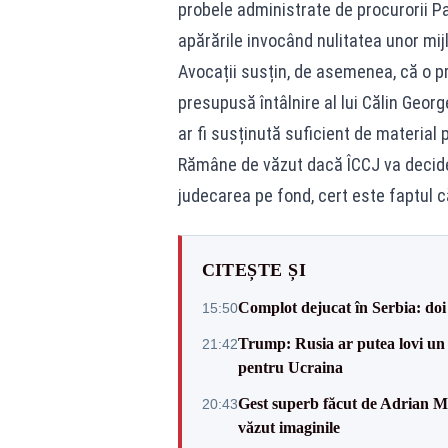
probele administrate de procurorii Pa
apărările invocând nulitatea unor mij
Avocații susțin, de asemenea, că o pro
presupusă întâlnire al lui Călin Geor
ar fi susținută suficient de material 
Rămâne de văzut dacă ÎCCJ va decide 
judecarea pe fond, cert este faptul c
CITEȘTE ȘI
Complot dejucat în Serbia: doi 
15:50
Trump: Rusia ar putea lovi un
21:42
pentru Ucraina
Gest superb făcut de Adrian Mu
20:43
văzut imaginile