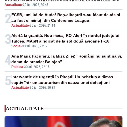
Actualitate
·
30 iul. 2026, 20:45
Paks
2
FCSB, umilită de Auda! Roș-albaștrii s-au făcut de râs și
au fost eliminați din Conference League
Actualitate
-
30 iul. 2026, 21:14
3
Alertă la graniță. Nou mesaj RO-Alert în nordul județului
Tulcea. MApN a ridicat de la sol două avioane F-16
Social
-
30 iul. 2026, 22:12
4
Ana Maria Păcuraru, la Miza Zilei: ”Românii nu sunt naivi,
domnule premier Bolojan”
Politica
-
30 iul. 2026, 22:15
5
Intervenție de urgență în Pitești! Un bebeluș a rămas
captiv într-un autoturism din cauza unei defecțiuni
Actualitate
-
30 iul. 2026, 20:33
ACTUALITATE