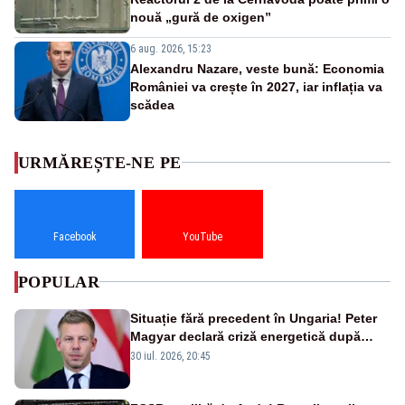
nouă „gură de oxigen”
6 aug. 2026, 15:23
Alexandru Nazare, veste bună: Economia
României va crește în 2027, iar inflația va
scădea
URMĂREȘTE-NE PE
Facebook
YouTube
POPULAR
Situație fără precedent în Ungaria! Peter
Magyar declară criză energetică după
oprirea centralei de la Paks
30 iul. 2026, 20:45