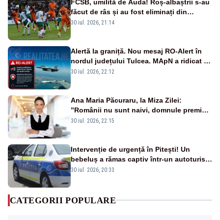
FCSB, umilită de Auda! Roș-albaștrii s-au
făcut de râs și au fost eliminați din
Conference League
30 iul. 2026, 21:14
Alertă la graniță. Nou mesaj RO-Alert în
nordul județului Tulcea. MApN a ridicat de
la sol două avioane F-16
30 iul. 2026, 22:12
Ana Maria Păcuraru, la Miza Zilei:
”Românii nu sunt naivi, domnule premier
Bolojan”
30 iul. 2026, 22:15
Intervenție de urgență în Pitești! Un
bebeluș a rămas captiv într-un autoturism
din cauza unei defecțiuni
30 iul. 2026, 20:33
CATEGORII POPULARE