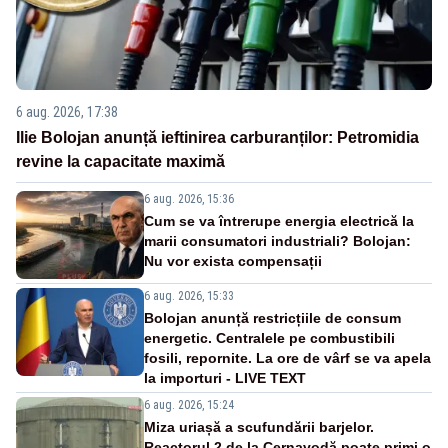
6 aug. 2026, 17:38
Ilie Bolojan anunță ieftinirea carburanților: Petromidia
revine la capacitate maximă
6 aug. 2026, 15:36
Cum se va întrerupe energia electrică la
marii consumatori industriali? Bolojan:
Nu vor exista compensații
6 aug. 2026, 15:33
Bolojan anunță restricțiile de consum
energetic. Centralele pe combustibili
fosili, repornite. La ore de vârf se va apela
la importuri - LIVE TEXT
6 aug. 2026, 15:24
Miza uriașă a scufundării barjelor.
Reactorul 2 de la Cernavodă poate primi o