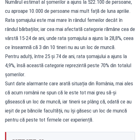
Numărul estimat al șomerilor a ajuns la 522.100 de persoane,
cu aproape 10.000 de persoane mai mult față de luna aprilie.
Rata șomajului este mai mare în rândul femeilor decât în
rândul bărbaților, iar cea mai afectată categorie rămâne cea de
vârstă 15-24 de ani, unde rata șomajului a ajuns la 28,8%, ceea
ce înseamnă că 3 din 10 tineri nu au un loc de muncă.
Pentru adulți, între 25 și 74 de ani, rata șomajului a ajuns la
4,9%, însă această categorie reprezintă peste 70% din totalul
șomerilor.
Sunt date alarmante care arată situația din România, mai ales
că acum românii ne spun că le este tot mai greu să-și
găsească un loc de muncă, iar tinerii se plâng că, odată ce au
ieșit de pe băncile facultății, nu își găsesc un loc de muncă
pentru că peste tot firmele cer experiență.