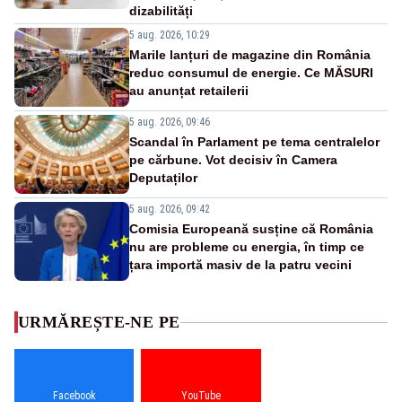
dizabilități
5 aug. 2026, 10:29
Marile lanțuri de magazine din România
reduc consumul de energie. Ce MĂSURI
au anunțat retailerii
5 aug. 2026, 09:46
Scandal în Parlament pe tema centralelor
pe cărbune. Vot decisiv în Camera
Deputaților
5 aug. 2026, 09:42
Comisia Europeană susține că România
nu are probleme cu energia, în timp ce
țara importă masiv de la patru vecini
URMĂREȘTE-NE PE
Facebook
YouTube