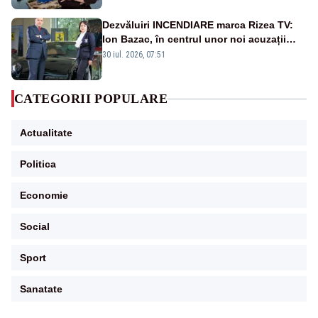
Dezvăluiri INCENDIARE marca Rizea TV:
Ion Bazac, în centrul unor noi acuzații
publice
30 iul. 2026, 07:51
CATEGORII POPULARE
Actualitate
Politica
Economie
Social
Sport
Sanatate