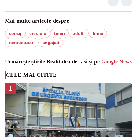
Mai multe articole despre
somaj
crestere
tineri
adulti
firme
restructurari
angajati
Urmărește știrile Realitatea de Iasi și pe
Google News
CELE MAI CITITE
1