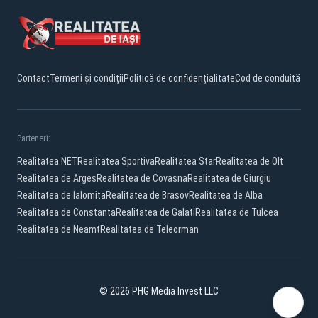
Contact
Termeni și condiții
Politică de confidențialitate
Cod de conduită
Parteneri:
Realitatea.NET
Realitatea Sportiva
Realitatea Star
Realitatea de Olt
Realitatea de Arges
Realitatea de Covasna
Realitatea de Giurgiu
Realitatea de Ialomita
Realitatea de Brasov
Realitatea de Alba
Realitatea de Constanta
Realitatea de Galati
Realitatea de Tulcea
Realitatea de Neamt
Realitatea de Teleorman
© 2026 PHG Media Invest LLC
Facebook
YouTube