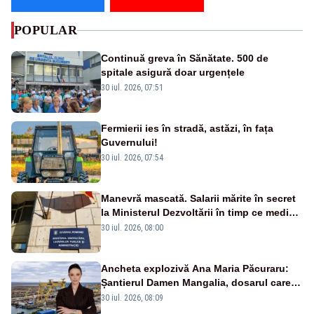
POPULAR
Continuă greva în Sănătate. 500 de
spitale asigură doar urgențele
30 iul. 2026, 07:51
Fermierii ies în stradă, astăzi, în fața
Guvernului!
30 iul. 2026, 07:54
Manevră mascată. Salarii mărite în secret
la Ministerul Dezvoltării în timp ce medicii
ies în stradă
30 iul. 2026, 08:00
Ancheta explozivă Ana Maria Păcuraru:
Șantierul Damen Mangalia, dosarul care
scufundă apărarea României
30 iul. 2026, 08:09