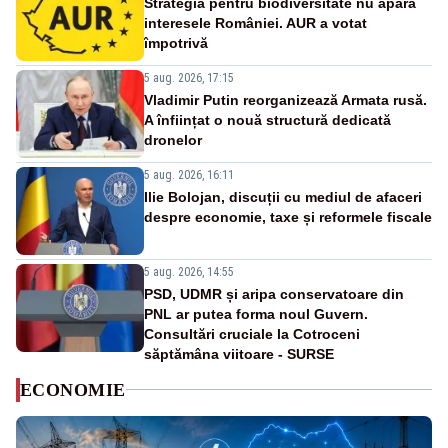
Strategia pentru biodiversitate nu apără
interesele României. AUR a votat
împotrivă
5 aug. 2026, 17:15
Vladimir Putin reorganizează Armata rusă.
A înființat o nouă structură dedicată
dronelor
5 aug. 2026, 16:11
Ilie Bolojan, discuții cu mediul de afaceri
despre economie, taxe și reformele fiscale
5 aug. 2026, 14:55
PSD, UDMR și aripa conservatoare din
PNL ar putea forma noul Guvern.
Consultări cruciale la Cotroceni
săptămâna viitoare - SURSE
ECONOMIE