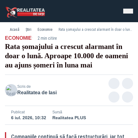
Acasă
Știri
Economie
Rata șomajului a crescut alarmant în doar o lună. Aproape 10.000 de oameni au ajuns șomeri în luna mai
·
ECONOMIE
2 min citire
Rata șomajului a crescut alarmant în
doar o lună. Aproape 10.000 de oameni
au ajuns șomeri în luna mai
Scris de
Realitatea de Iasi
Publicat
Sursă
6 iul. 2026, 10:32
Realitatea PLUS
Companiile continuă să facă restructurări, iar tot