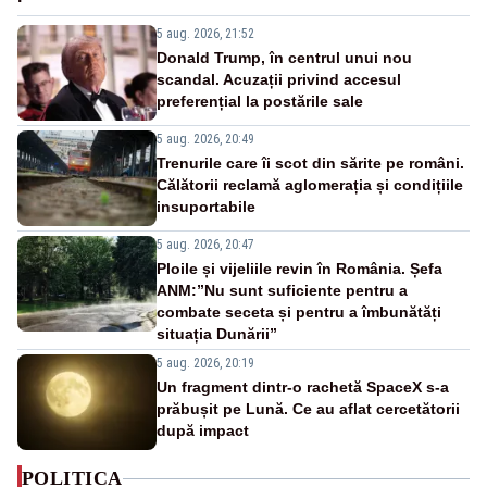
5 aug. 2026, 21:52
Donald Trump, în centrul unui nou
scandal. Acuzații privind accesul
preferențial la postările sale
5 aug. 2026, 20:49
Trenurile care îi scot din sărite pe români.
Călătorii reclamă aglomerația și condițiile
insuportabile
5 aug. 2026, 20:47
Ploile și vijeliile revin în România. Șefa
ANM:”Nu sunt suficiente pentru a
combate seceta și pentru a îmbunătăți
situația Dunării”
5 aug. 2026, 20:19
Un fragment dintr-o rachetă SpaceX s-a
prăbușit pe Lună. Ce au aflat cercetătorii
după impact
POLITICA