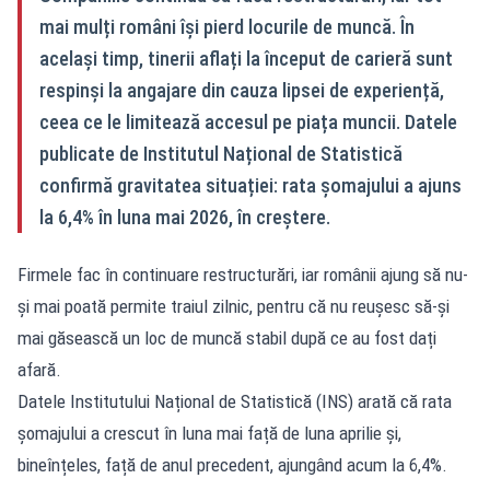
mai mulți români își pierd locurile de muncă. În
același timp, tinerii aflați la început de carieră sunt
respinși la angajare din cauza lipsei de experiență,
ceea ce le limitează accesul pe piața muncii. Datele
publicate de Institutul Național de Statistică
confirmă gravitatea situației: rata șomajului a ajuns
la 6,4% în luna mai 2026, în creștere.
Firmele fac în continuare restructurări, iar românii ajung să nu-
și mai poată permite traiul zilnic, pentru că nu reușesc să-și
mai găsească un loc de muncă stabil după ce au fost dați
afară.
Datele Institutului Național de Statistică (INS) arată că rata
șomajului a crescut în luna mai față de luna aprilie și,
bineînțeles, față de anul precedent, ajungând acum la 6,4%.