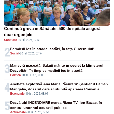
Continuă greva în Sănătate. 500 de spitale asigură
doar urgențele
Sanatate
·
30 iul. 2026, 07:51
2
Fermierii ies în stradă, astăzi, în fața Guvernului!
Social
-
30 iul. 2026, 07:54
3
Manevră mascată. Salarii mărite în secret la Ministerul
Dezvoltării în timp ce medicii ies în stradă
Politica
-
30 iul. 2026, 08:00
4
Ancheta explozivă Ana Maria Păcuraru: Șantierul Damen
Mangalia, dosarul care scufundă apărarea României
Economie
-
30 iul. 2026, 08:09
5
Dezvăluiri INCENDIARE marca Rizea TV: Ion Bazac, în
centrul unor noi acuzații publice
Actualitate
-
30 iul. 2026, 07:51