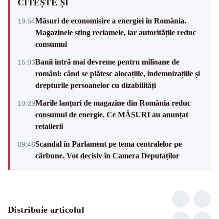
CITEȘTE ȘI
Măsuri de economisire a energiei în România.
19:54
Magazinele sting reclamele, iar autoritățile reduc
consumul
Banii intră mai devreme pentru milioane de
15:03
români: când se plătesc alocațiile, indemnizațiile și
drepturile persoanelor cu dizabilități
Marile lanțuri de magazine din România reduc
10:29
consumul de energie. Ce MĂSURI au anunțat
retailerii
Scandal în Parlament pe tema centralelor pe
09:46
cărbune. Vot decisiv în Camera Deputaților
Distribuie articolul